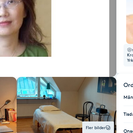
Kr
Yr
Ord
Mån
Tisd
Fler bilder
Ons