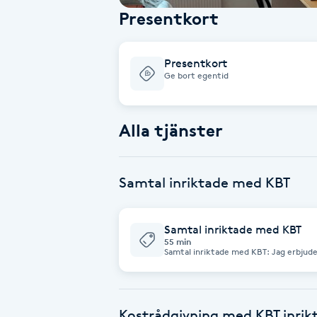
Presentkort
Babylights
Presentkort
Balayage
Ge bort egentid
Bambumassage
Alla tjänster
Barber
Samtal inriktade med KBT
Barnklippning
BIAB
Samtal inriktade med KBT
55 min
Samtal inriktade med KBT: Jag erbjuder KBT inriktade samtal till dig som är i
en svår situation, t ex till dig som har p
Blowout
dig som har ångest eller ängslan, ned
smärtor i kroppen, sömnproblem, relati
är i en krissituation. Jag har gått ig
Sverigehälsan. Jag har avlagt magister
Bottenfärg
Universitet. Jag har dessutom en femå
Kostrådgivning med KBT inrik