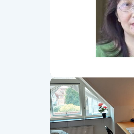
Alternativmedicin
Andningsmassage
Ansiktslyft utan kirurgi
Aromamassage
Ashtanga Yoga
Ayurveda
Ayurvedisk Massage
Ansiktsbehandling djuprengörande
B