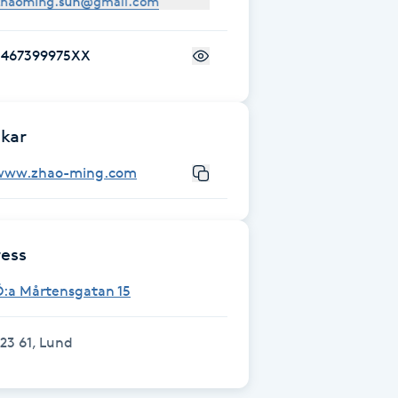
+467399975XX
kar
www.zhao-ming.com
ess
Ö:a Mårtensgatan 15
23 61, Lund