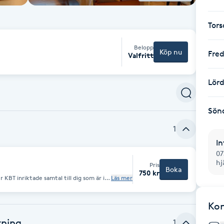
Tor
Belopp
Köp nu
Fre
Valfritt
Lör
Sön
1
In
07
hj
Pris
Boka
750 kr
Läs mer
loblem i arbetsplats eller i familjen, till
stämdhet, till dig som har problem med
onsproblem, till dig i sorgen eller som
Ko
enom utbildning för KBT-kompetens hos
examen i psykologi vid Lunds
rig läkarutbildning från mitt hemland,
tning
1