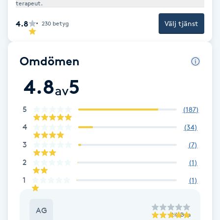
terapeut.
F
4.8
Välj tjänst
230
betyg
Face framing
Omdömen
Faceliftmassage
4.8
5
av
Fet hårbotten
5
(
187
)
Fettreducering
4
(
34
)
3
(
7
)
Fibromassage
2
(
1
)
Fillers
1
(
1
)
Fotmassage
AG
till
Bea