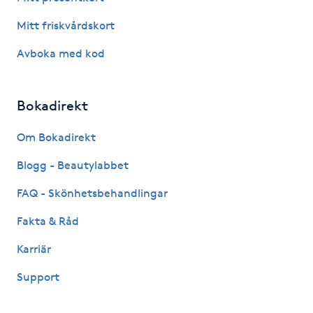
IPL hårborttagning
Mitt friskvårdskort
Avboka med kod
IR-massage
J
Bokadirekt
Japansk massage
Om Bokadirekt
K
Blogg - Beautylabbet
K18
FAQ - Skönhetsbehandlingar
Katun fransar
Fakta & Råd
Karriär
Kemisk peeling
Support
Keratinbehandling