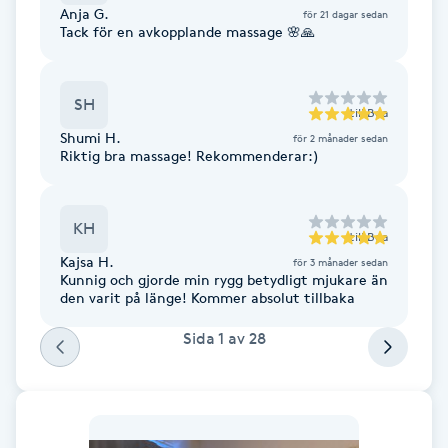
Anja G.
för 21 dagar sedan
Fotsvamp
Tack för en avkopplande massage 🌸🙏
Fotvård
SH
till
Bea
Fransar
Shumi H.
för 2 månader sedan
Riktig bra massage! Rekommenderar:)
Fransborttagning
KH
till
Bea
Fransfärgning
Kajsa H.
för 3 månader sedan
Kunnig och gjorde min rygg betydligt mjukare än
den varit på länge! Kommer absolut tillbaka
Fransförlängning
Sida
1
av
28
Fransförlängning Megavolym
Fransförlängning Volym