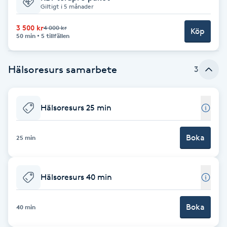
Giltigt i 5 månader
Brynformning
3 500 kr
4 000 kr
Köp
50 min
5 tillfällen
Brynfärgning
Hälsoresurs samarbete
3
Brynplockning
Bröllopsuppsättning
Hälsoresurs 25 min
C
Boka
25 min
Celluliter
Coachning
Hälsoresurs 40 min
Color correction
Boka
40 min