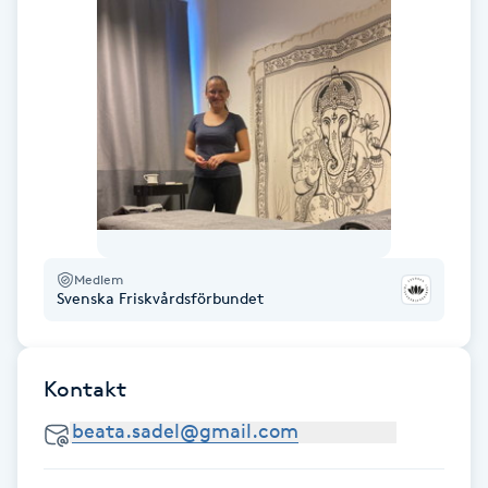
Fransk manikyr
Fransrengöring
Frekvensterapi
Friskvård
Friskvårdsmassage
Medlem
Svenska Friskvårdsförbundet
Frisör
Kontakt
Funktionsanalys
Färgning