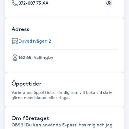
072-007 75 XX
Föning
G
Adress
Gel naglar
Duvedsvägen 2
Gelenaglar
162 65, Vällingby
Gellack
Gellack med förstärkning
Öppettider
Varierande öppettider. För dig som vill boka tid skriv
Gravidmassage
gärna meddelande eller ringa.
Gravidyoga
Om företaget
OBS!!! Du kan använda E-passi hos mig och jag 
Gruppträning