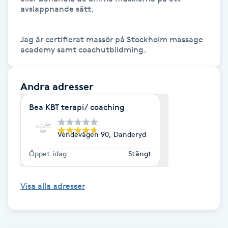
Hot Stone Massage
avslappnande sätt.

Hot yoga
Jag är certifierat massör på Stockholm massage 
Hudföryngring
Andra adresser
Huduppstramning
Bea KBT terapi/ coaching
Hudvård
Vendevägen 90, Danderyd
Hyaluronsyra
Öppet idag
Stängt
Hyperhidros
Visa alla adresser
Hypnos