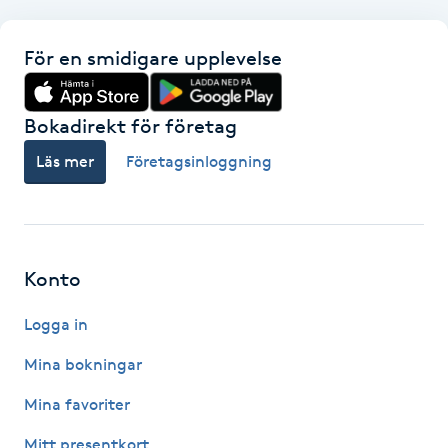
Hårborttagning
För en smidigare upplevelse
Hårbottenbehandling
Bokadirekt för företag
Hårförlängning
Läs mer
Företagsinloggning
Hårvård
Hälsa
Konto
Hälsprickor
I
Logga in
Mina bokningar
Idrottsmassage
Mina favoriter
IPL
Mitt presentkort