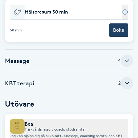
Cryoterapi
D
Hälsoresurs 50 min
Damklippning
Boka
50 min
Dermapen
Massage
Diamantslipning
4
E
KBT terapi
2
Enzympeeling
Extensions
Utövare
Extensions borttagning
Bea
Friskvårdmassör, coach, stödsamtal,
Jag kan hjälpa dig på olika sätt. Massage, coaching samtal och KBT
Eyeliner-tatuering