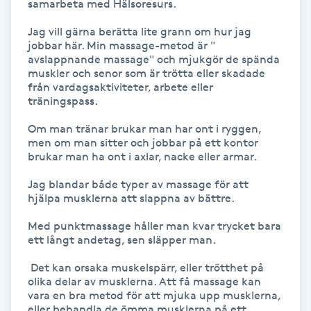
samarbeta med Hälsoresurs. 

Gua Sha-massage
Jag vill gärna berätta lite grann om hur jag 
jobbar här. Min massage-metod är " 
H
avslappnande massage" och mjukgör de spända 
muskler och senor som är trötta eller skadade 
Hatha Yoga
från vardagsaktiviteter, arbete eller 
träningspass. 

Headspa
Om man tränar brukar man har ont i ryggen, 
men om man sitter och jobbar på ett kontor 
brukar man ha ont i axlar, nacke eller armar.

Healing
Jag blandar både typer av massage för att 
hjälpa musklerna att slappna av bättre.

Herrklippning
Med punktmassage håller man kvar trycket bara 
ett långt andetag, sen släpper man.

HIFU
 Det kan orsaka muskelspärr, eller trötthet på 
Hollywood Peel
olika delar av musklerna. Att få massage kan 
vara en bra metod för att mjuka upp musklerna, 
eller behandla de ömma musklerna på ett 