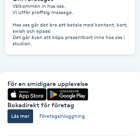
Välkommen in hos oss.

Föning
Vi utför proffsig massage.

G
Hos oss går det bra att betala med kontant, kort, 
swish och epassi

Gel naglar
Det går även att köpa presentkort inne hos oss i 
studion.
Gelenaglar
Gellack
För en smidigare upplevelse
Gellack med förstärkning
Gravidmassage
Bokadirekt för företag
Läs mer
Företagsinloggning
Gravidyoga
Gruppträning