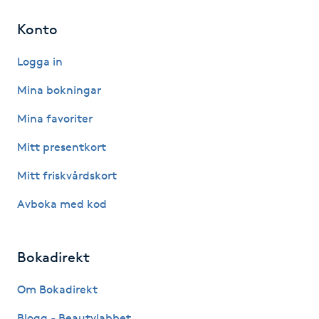
Konto
Gua Sha-massage
H
Logga in
Hatha Yoga
Mina bokningar
Mina favoriter
Headspa
Mitt presentkort
Healing
Mitt friskvårdskort
Avboka med kod
Herrklippning
HIFU
Bokadirekt
Hollywood Peel
Om Bokadirekt
Blogg - Beautylabbet