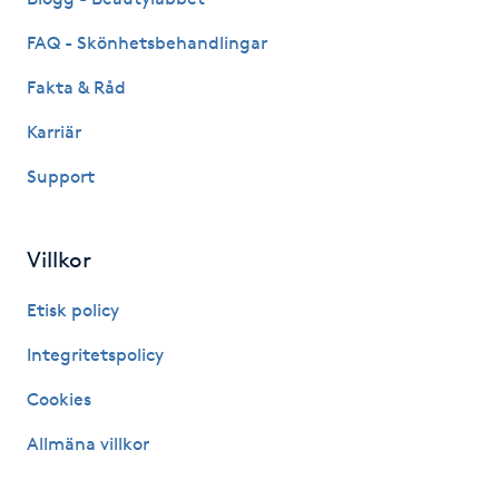
Hot Stone Massage
FAQ - Skönhetsbehandlingar
Hot yoga
Fakta & Råd
Karriär
Hudföryngring
Support
Huduppstramning
Villkor
Hudvård
Etisk policy
Hyaluronsyra
Integritetspolicy
Hyperhidros
Cookies
Allmäna villkor
Hypnos