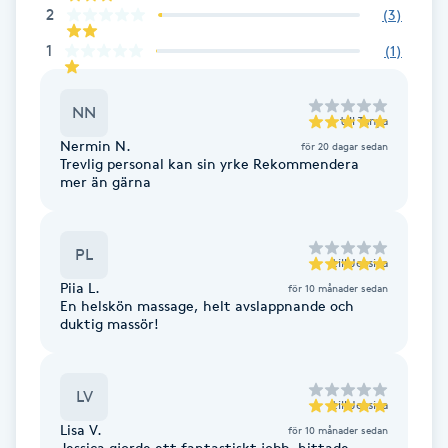
Cryoterapi
2
(
3
)
D
1
(
1
)
Damklippning
NN
till
Tanya
Dermapen
Nermin N.
för 20 dagar sedan
Trevlig personal kan sin yrke Rekommendera
mer än gärna
Diamantslipning
E
PL
till
Jessica
Enzympeeling
Piia L.
för 10 månader sedan
En helskön massage, helt avslappnande och
duktig massör!
Extensions
Extensions borttagning
LV
till
Jessica
Lisa V.
för 10 månader sedan
Eyeliner-tatuering
Jessica gjorde ett fantastiskt jobb, hittade