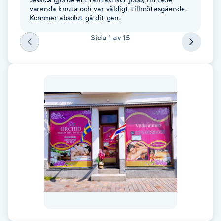
varenda knuta och var väldigt tillmötesgående.
F
Kommer absolut gå dit gen.
Face framing
Sida
1
av
15
Faceliftmassage
Fet hårbotten
Fettreducering
Fibromassage
Fillers
Fotmassage