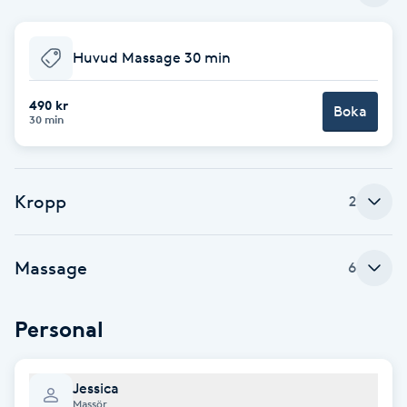
Babylights
Huvud Massage 30 min
Balayage
490 kr
Boka
30 min
Bambumassage
Barber
Kropp
2
Barnklippning
Massage
6
BIAB
Personal
Blowout
Jessica
Bottenfärg
Massör