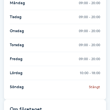
Måndag
09:00 - 20:00
Fransk manikyr
Tisdag
09:00 - 20:00
Fransrengöring
Onsdag
09:00 - 20:00
Frekvensterapi
Torsdag
09:00 - 20:00
Friskvård
Fredag
09:00 - 20:00
Friskvårdsmassage
Lördag
10:00 - 18:00
Frisör
Söndag
Stängt
Funktionsanalys
Färgning
Om företaget