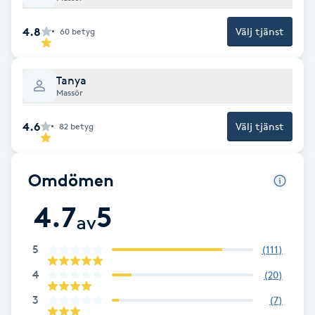
Brynformning
4.8
Välj tjänst
60
betyg
Brynfärgning
Tanya
Massör
Brynplockning
4.6
Välj tjänst
82
betyg
Bröllopsuppsättning
C
Omdömen
Celluliter
4.7
5
av
Coachning
5
(
111
)
4
(
20
)
Color correction
3
(
7
)