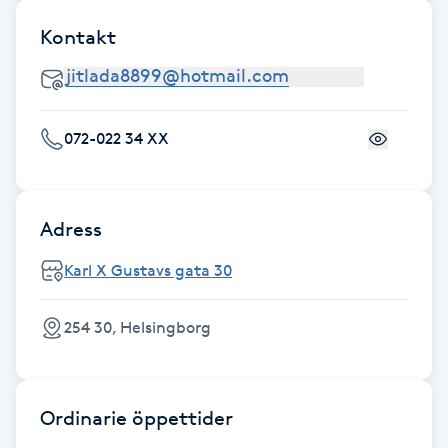
Fotsvamp
Kontakt
Fotvård
Fransar
072-022 34 XX
Fransborttagning
Adress
Fransfärgning
Karl X Gustavs gata 30
Fransförlängning
254 30, Helsingborg
Fransförlängning Megavolym
Fransförlängning Volym
Ordinarie öppettider