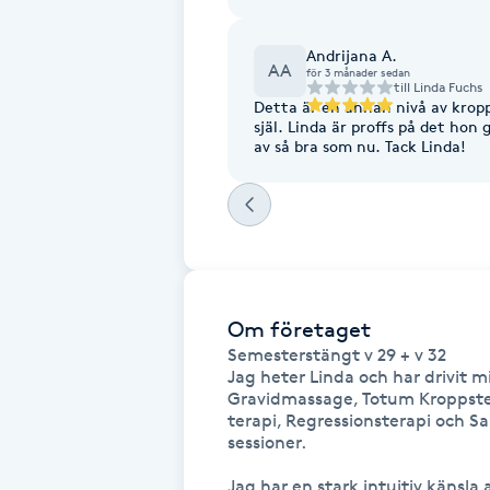
Fotsvamp
Andrijana A.
AA
för 3 månader sedan
till
Linda Fuchs
Fotvård
Detta är en annan nivå av krop
själ. Linda är proffs på det hon 
av så bra som nu. Tack Linda!
Fransar
Fransborttagning
Fransfärgning
Om företaget
Fransförlängning
Semesterstängt v 29 + v 32

Jag heter Linda och har drivit 
Fransförlängning Megavolym
Gravidmassage, Totum Kroppster
terapi, Regressionsterapi och Sam
sessioner. 

Fransförlängning Volym
Jag har en stark intuitiv känsla 