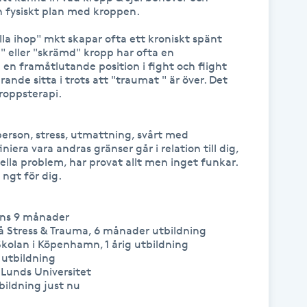
 fysiskt plan med kroppen. 

a ihop" mkt skapar ofta ett kroniskt spänt 
" eller "skrämd" kropp har ofta en 
 framåtlutande position i fight och flight 
ande sitta i trots att "traumat " är över. Det 
ppsterapi. 

erson, stress, utmattning, svårt med 
niera vara andras gränser går i relation till dig, 
lla problem, har provat allt men inget funkar. 
gt för dig. 

ons 9 månader

 Stress & Trauma, 6 månader utbildning

olan i Köpenhamn, 1 årig utbildning

 utbildning

 Lunds Universitet

ildning just nu
