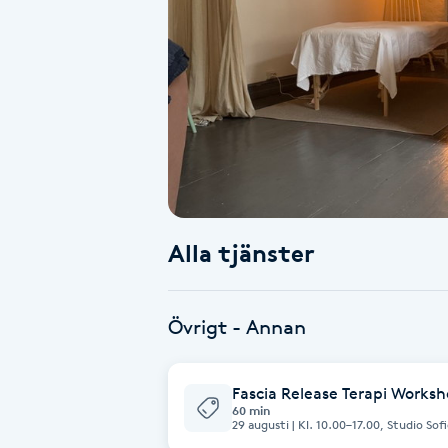
Alternativmedicin
Andningsmassage
Ansiktslyft utan kirurgi
Aromamassage
Ashtanga Yoga
Alla tjänster
Ayurveda
Övrigt - Annan
Ayurvedisk Massage
Fascia Release Terapi Worksh
Ansiktsbehandling djuprengörande
60 min
29 augusti | Kl. 10.00–17.00, Studio Sofie Lomma För att boka
datumet 29/8 i kalendern. Se betal instruktioner n
B