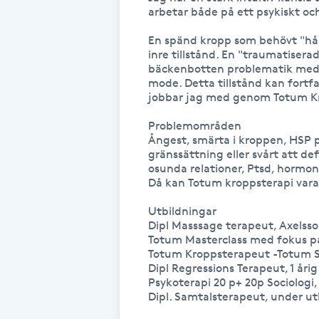
arbetar både på ett psykiskt och
Fransk manikyr
En spänd kropp som behövt "håll
inre tillstånd. En "traumatiserad
Fransrengöring
bäckenbotten problematik med en
mode. Detta tillstånd kan fortfar
jobbar jag med genom Totum Kro
Frekvensterapi
Problemområden 

Friskvård
Ångest, smärta i kroppen, HSP p
gränssättning eller svårt att defi
osunda relationer, Ptsd, hormone
Friskvårdsmassage
Då kan Totum kroppsterapi vara n
Utbildningar

Frisör
Dipl Masssage terapeut, Axelss
Totum Masterclass med fokus på
Totum Kroppsterapeut -Totum Sk
Funktionsanalys
Dipl Regressions Terapeut, 1 årig
Psykoterapi 20 p+ 20p Sociologi,
Dipl. Samtalsterapeut, under utb
Färgning