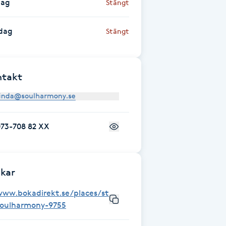
dag
Stängt
dag
Stängt
ntakt
073-708 82 XX
kar
www.bokadirekt.se/places/studio-
soulharmony-9755