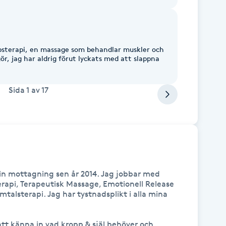
psterapi, en massage som behandlar muskler och
gör, jag har aldrig förut lyckats med att slappna
Sida
1
av
17
min mottagning sen år 2014. Jag jobbar med 
api, Terapeutisk Massage, Emotionell Release 
talsterapi. Jag har tystnadsplikt i alla mina 
att känna in vad kropp & själ behöver och 