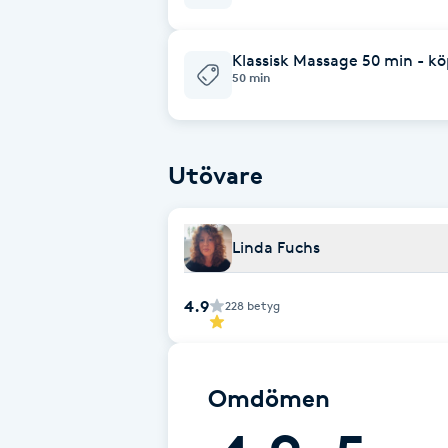
Cryoterapi
D
Klassisk Massage 50 min - kö
50 min
Damklippning
Dermapen
Utövare
Diamantslipning
E
Linda Fuchs
Enzympeeling
4.9
228
betyg
Extensions
Omdömen
Extensions borttagning