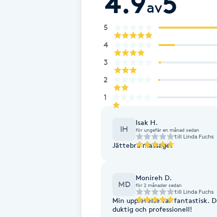
4.9
5
Eyeliner-tatuering
av
F
5
Face framing
4
3
Faceliftmassage
2
Fet hårbotten
1
Fettreducering
Isak H.
IH
för ungefär en månad sedan
till
Linda Fuchs
Jättebra massage!
Fibromassage
Fillers
Monireh D.
MD
för 2 månader sedan
till
Linda Fuchs
Min upplevelse var fantastisk. D
Fotmassage
duktig och professionell!