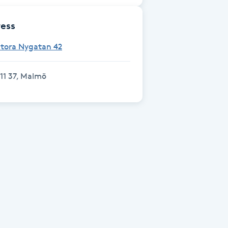
ess
Stora Nygatan 42
11 37, Malmö