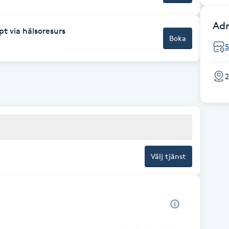
Adr
pt via hälsoresurs
Boka
2
Välj tjänst