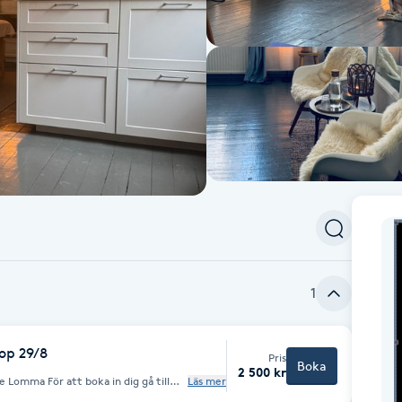
1
op 29/8
Pris
Boka
2 500 kr
 in dig gå till
Läs mer
edan. Lär dig hur du kan