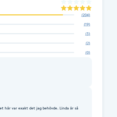
(
204
)
(
19
)
(
3
)
(
2
)
(
0
)
et här var exakt det jag behövde. Linda är så