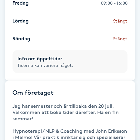
Fredag
09:00 - 16:00
Föning
G
Lördag
Stängt
Gel naglar
Söndag
Stängt
Gelenaglar
Info om öppettider
Tiderna kan variera något.
Gellack
Gellack med förstärkning
Om företaget
Gravidmassage
Jag har semester och är tillbaka den 20 juli. 
Välkommen att boka tider därefter. Ha en fin 
sommar!  

Gravidyoga
Hypnoterapi / NLP & Coaching med John Eriksson 
Gruppträning
i Malmö! Vår praktik inriktar sig och specialiserar 