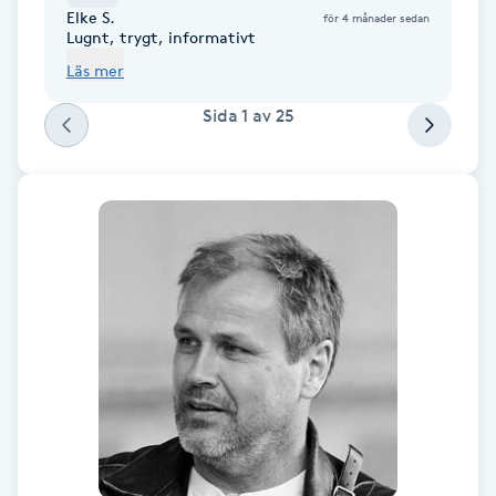
Elke S.
för 4 månader sedan
F
Lugnt, trygt, informativt
Läs mer
Face framing
Sida
1
av
25
Faceliftmassage
Fet hårbotten
Fettreducering
Fibromassage
Fillers
Fotmassage