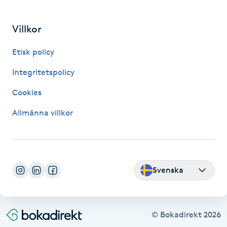
IPL hårborttagning
Villkor
IR-massage
Etisk policy
J
Integritetspolicy
Japansk massage
Cookies
K
Allmänna villkor
K18
Katun fransar
Svenska
Kemisk peeling
Keratinbehandling
© Bokadirekt
2026