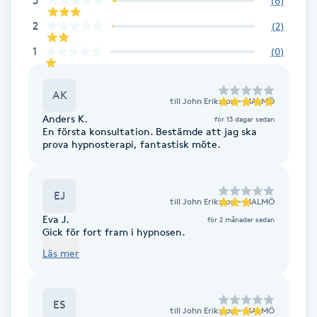
3
(
6
)
Cryoterapi
D
2
(
2
)
1
(
0
)
Damklippning
AK
Dermapen
till
John Eriksson - MALMÖ
Anders K.
för 13 dagar sedan
En första konsultation. Bestämde att jag ska
Diamantslipning
prova hypnosterapi, fantastisk möte.
E
Enzympeeling
EJ
till
John Eriksson - MALMÖ
Eva J.
för 2 månader sedan
Gick för fort fram i hypnosen.
Extensions
Läs mer
Extensions borttagning
ES
till
John Eriksson - MALMÖ
Eyeliner-tatuering