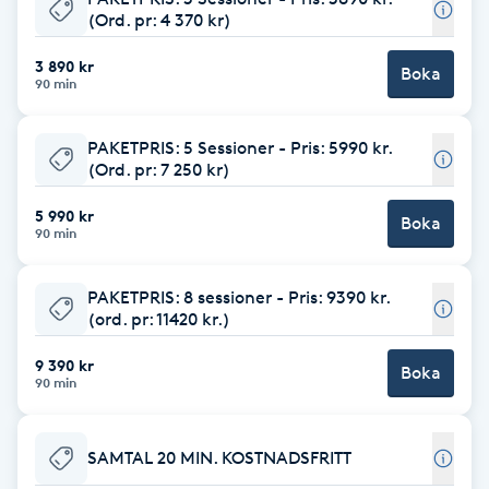
(Ord. pr: 4 370 kr)
Babylights
3 890 kr
Boka
90 min
Balayage
PAKETPRIS: 5 Sessioner - Pris: 5990 kr.
Bambumassage
(Ord. pr: 7 250 kr)
5 990 kr
Barber
Boka
90 min
Barnklippning
PAKETPRIS: 8 sessioner - Pris: 9390 kr.
(ord. pr: 11420 kr.)
BIAB
9 390 kr
Boka
90 min
Blowout
SAMTAL 20 MIN. KOSTNADSFRITT
Bottenfärg