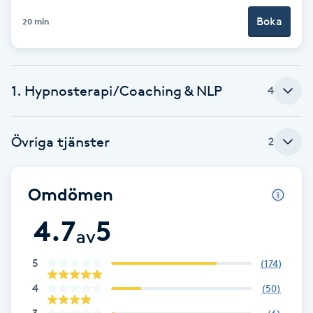
Boka
20 min
Brynformning
Brynfärgning
1. Hypnosterapi/Coaching & NLP
4
Brynplockning
Övriga tjänster
2
Bröllopsuppsättning
C
Omdömen
Celluliter
4.7
5
av
Coachning
5
(
174
)
Color correction
4
(
50
)