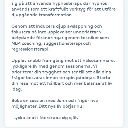
sig på att använda hypnosterapi, där hypnos 
används som ett kraftfullt verktyg för att utföra 
Gua Sha-massage
djupgående transformation. 

H
Genom att inducera djup avslappning och 
fokusera på inre upplevelser underlättar vi 
Hatha Yoga
betydande förändringar genom tekniker som 
NLP, coaching, suggestionsterapi och 
regressionsterapi. 

Headspa
Upplev snabb framgång mot ett hälsosammare, 
lyckligare liv med genom sessionerna. Vi 
Healing
prioriterar din trygghet och ser till att alla dina 
frågor besvaras innan terapin påbörjas. Starta 
din resa mot ett hållbart och mer balanserat liv 
Herrklippning
idag. 

HIFU
Boka en session med John och frigör nya 
möjligheter. Ditt nya liv börjar nu!

Hollywood Peel
"Lycka är att återskapa sig själv"