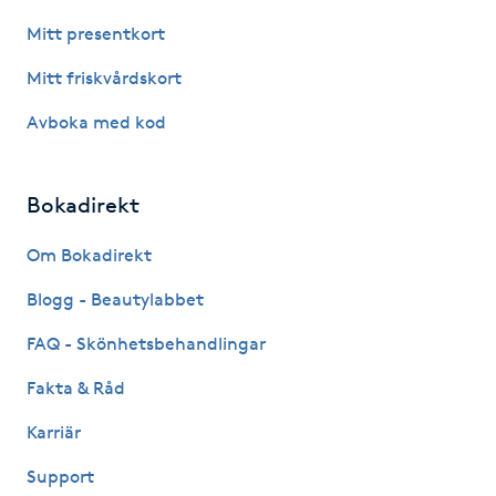
Hårborttagning
Mitt presentkort
Hårbottenbehandling
Mitt friskvårdskort
Avboka med kod
Hårförlängning
Hårvård
Bokadirekt
Om Bokadirekt
Hälsa
Blogg - Beautylabbet
Hälsprickor
FAQ - Skönhetsbehandlingar
I
Fakta & Råd
Idrottsmassage
Karriär
IPL
Support