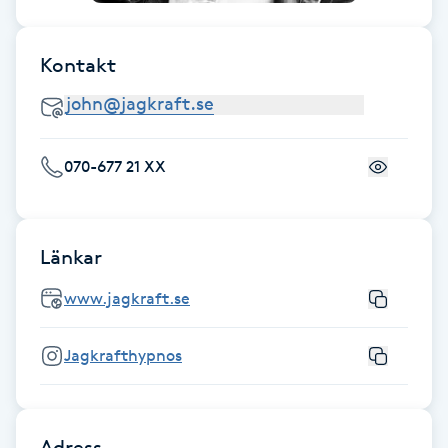
Fotsvamp
Kontakt
Fotvård
Fransar
070-677 21 XX
Fransborttagning
Fransfärgning
Länkar
www.jagkraft.se
Fransförlängning
Jagkrafthypnos
Fransförlängning Megavolym
Fransförlängning Volym
Adress