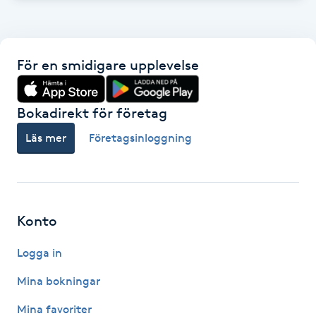
Hot Stone Massage
Hot yoga
För en smidigare upplevelse
Hudföryngring
Bokadirekt för företag
Huduppstramning
Läs mer
Företagsinloggning
Hudvård
Hyaluronsyra
Konto
Hyperhidros
Logga in
Mina bokningar
Hypnos
Mina favoriter