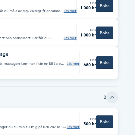
Pris
Boka
1 000 kr
år du måla av dig. Väldigt frigörande
Läs mer
oltolkning på det du målat.
Pris
Boka
1 000 kr
Läs mer
skap att tänka nytt och bearbeta
sage
Pris
Boka
 här massagen kommer från en lättare
Läs mer
680 kr
age. Har du ont och värk i kroppen kan
hantering ev chakrabalansering 20 min.
2
Pris
Boka
500 kr
min till mig på 070 282 18 18
Läs mer
u vill