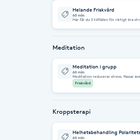
komma på plats eller ta det via telefon
Fotsvamp
Helande Friskvård
60 min
Här får du 3 tillfällen för riktigt bra stresshantering. D
rabatt Normalpris 2850 Healing med djup avslappning
Fotvård
Vägledande samtal ingår också.
Fransar
Meditation
Fransborttagning
Meditation i grupp
60 min
Meditation reducerar stress. Passar äv
Fransfärgning
Friskvård
Fransförlängning
Kroppsterapi
Fransförlängning Megavolym
Fransförlängning Volym
Helhetsbehandling Polaritet
60 min