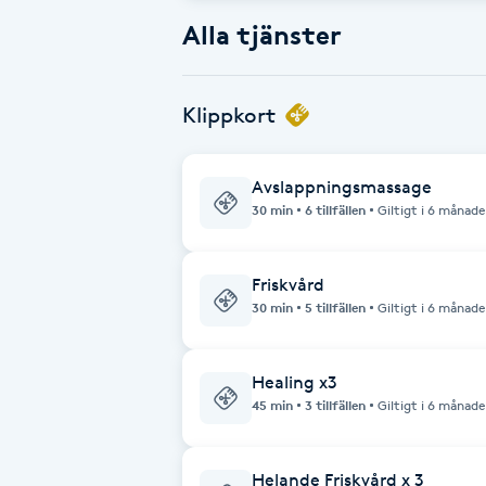
Alla tjänster
Babylights
Balayage
Klippkort
Bambumassage
Avslappningsmassage
30 min
6 tillfällen
Giltigt i 6 månade
Barber
Friskvård
Barnklippning
30 min
5 tillfällen
Giltigt i 6 månade
BIAB
Healing x3
45 min
3 tillfällen
Giltigt i 6 månade
Blowout
Bottenfärg
Helande Friskvård x 3