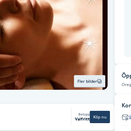
Öpp
Fler bilder
Oreg
Ko
Belopp
Köp nu
Valfritt