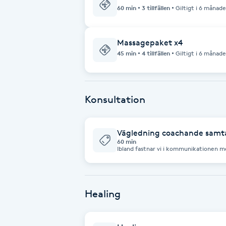
60 min
3 tillfällen
Giltigt i 6 månade
Brynformning
Massagepaket x4
Brynfärgning
45 min
4 tillfällen
Giltigt i 6 månade
Brynplockning
Konsultation
Bröllopsuppsättning
C
Vägledning coachande samta
60 min
Celluliter
Ibland fastnar vi i kommunikationen 
lyftas och se över. Hur ser vi på varandra
blockerade för livet händer. Relationsco
varandra. Ni får hjälp att finna vägen ti
Coachning
Healing
Color correction