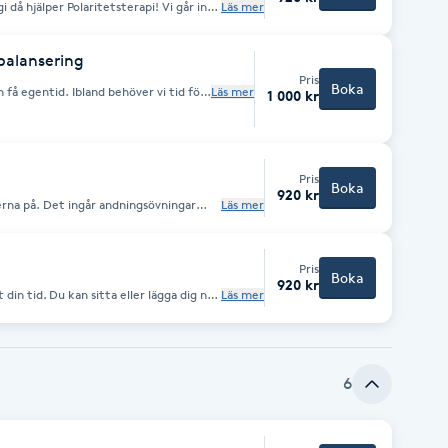
 då hjälper Polaritetsterapi! Vi går in
Läs mer
a val din kropp. Rådgivning med
kläderna på.
balansering
Pris
Boka
d behöver vi tid för
Läs mer
1 000 kr
. Yoga samt hållningsanalys och
ig av olika beröringstekniker utefter
ering ingår också.
Pris
Boka
920 kr
ningsövningar
Läs mer
analys och kostrådgivning Vi har
ör att det löser upp blockeringar. Jag
r utefter dina obalanser i kroppen.
sitiv förändring i ditt liv.
Pris
Boka
920 kr
 din tid. Du kan sitta eller lägga dig ner
Läs mer
spektiv. Vid distans healing
ll mig. Efter du betalt med swish
skicka ett sms Med ditt telefonnummer 070 282 1818
6