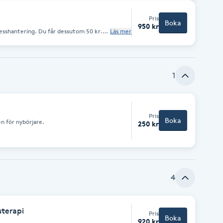
.
Pris
Boka
950 kr
u får dessutom 50 kr.
Läs mer
 och andningsövning.
1
Pris
Boka
en för nybörjare.
250 kr
4
sterapi
Pris
Boka
920 kr