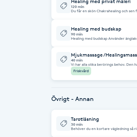
även under behandlingen.
Eyeliner-tatuering
Healing med privat måleri
120 min
F
Du får en skön Chakrahealing och sen f
och avstressande. Vi kan göra en symb
Face framing
Healing med budskap
90 min
Healing med budskap Använder änglakort och orakelkort Här får du
Faceliftmassage
behandling och vägledning. Du får red
blockeringar.
Mjukmassage /Healingsmas
Fet hårbotten
40 min
Vi har alla olika berörings behov. Den
beröring. Som påminner om taktil mass
Friskvård
den här behandlingen passa dig . Du som köpt friskvårdspaketet bokar den här
Fettreducering
tiden. Då ingår massage 20 min Stress
Fibromassage
Övrigt - Annan
Fillers
Tarotläsning
30 min
Fotmassage
Behöver du en kortare vägledning så ringer du 30 
efter du bokat tid och swishat till samma mobiler. Du får skriva om d