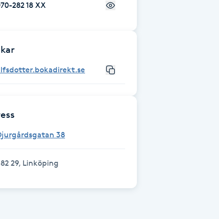
70-282 18 XX
kar
lfsdotter.bokadirekt.se
ess
Djurgårdsgatan 38
82 29, Linköping