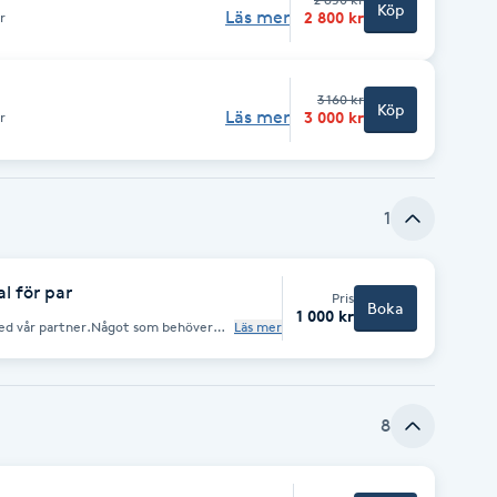
Köp
Läs mer
2 800 kr
r
3 160 kr
Köp
Läs mer
3 000 kr
r
1
l för par
Pris
Boka
1 000 kr
med vår partner.Något som behöver
Läs mer
. Allt är energi och ibland blir vi
acing gör att ni tar er tid för
ll bättre förståelse för varandra.
8