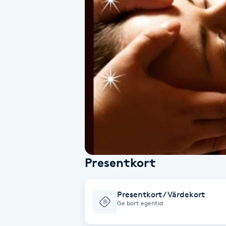
Alternativmedicin
Andningsmassage
Ansiktslyft utan kirurgi
Aromamassage
Ashtanga Yoga
Ayurveda
Presentkort
Ayurvedisk Massage
Presentkort / Värdekort
Ge bort egentid
Ansiktsbehandling djuprengörande
B