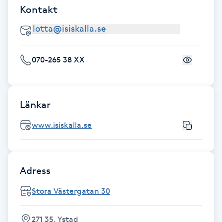
Kontakt
Föning
G
Gel naglar
070-265 38 XX
Gelenaglar
Länkar
Gellack
www.isiskalla.se
Gellack med förstärkning
Gravidmassage
Adress
Gravidyoga
Stora Västergatan 30
Gruppträning
271 35, Ystad