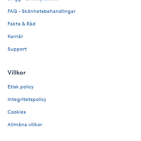
Kosmetisk tatuering
FAQ - Skönhetsbehandlingar
Fakta & Råd
Kostrådgivning
Karriär
Kroppsinpackning
Support
Kroppspeeling
Villkor
Käkledsbehandling
Etisk policy
Kärlbehandling
Integritetspolicy
L
Cookies
Laserbehandling
Allmäna villkor
Lashlift Keratin