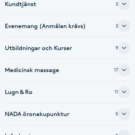
Kundtjänst
2
Babylights
Evenemang (Anmälan krävs)
2
Balayage
Bambumassage
Utbildningar och Kurser
9
Barber
Medicinsk massage
17
Barnklippning
Lugn & Ro
11
BIAB
Blowout
NADA öronakupunktur
5
Bottenfärg