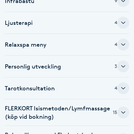
Infrabastu
9
Brynformning
Ljusterapi
4
Brynfärgning
Relaxspa meny
Brynplockning
4
Bröllopsuppsättning
Personlig utveckling
3
C
Celluliter
Tarotkonsultation
4
Coachning
FLERKORT Isismetoden/Lymfmassage
15
(köp vid bokning)
Color correction