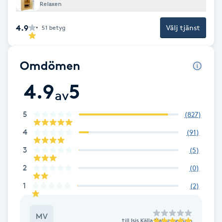
Relaxen
F
4.9
Välj tjänst
51
betyg
Face framing
Omdömen
Faceliftmassage
4.9
5
av
Fet hårbotten
5
(
827
)
Fettreducering
4
(
91
)
Fibromassage
3
(
5
)
2
(
0
)
Fillers
1
(
2
)
Fotmassage
MV
till
Isis Källa Naturmedicin