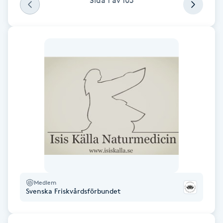
Sida
1
av
103
Fransk manikyr
Fransrengöring
Frekvensterapi
Friskvård
Friskvårdsmassage
Frisör
Funktionsanalys
Medlem
Svenska Friskvårdsförbundet
Färgning