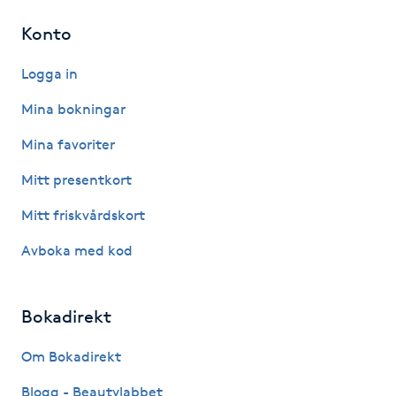
Kinesiologi
Konto
Logga in
Kinesisk medicin
Mina bokningar
Kiropraktik
Mina favoriter
Klangmassage
Mitt presentkort
Mitt friskvårdskort
Klippning
Avboka med kod
Klippning & Slingor
Bokadirekt
Klippning ungdom
Om Bokadirekt
Koppningsmassage
Blogg - Beautylabbet