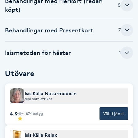
Behandlingar med Flerkort (redan
Cryoterapi
5
köpt)
D
Damklippning
Behandlingar med Presentkort
7
Dermapen
Isismetoden för hästar
1
Diamantslipning
E
Utövare
Enzympeeling
Isis Källa Naturmedicin
dipl homiatriker
Extensions
4.9
Välj tjänst
874
betyg
Extensions borttagning
Isis Källa Relax
Eyeliner-tatuering