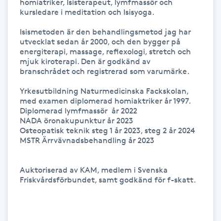
homiatriker, Isisterapeut, lymfmassör och 
Hårborttagning
kursledare i meditation och Isisyoga.

Isismetoden är den behandlingsmetod jag har 
Hårbottenbehandling
utvecklat sedan år 2000, och den bygger på 
energiterapi, massage, reflexologi, stretch och 
Hårförlängning
mjuk kiroterapi. Den är godkänd av 
branschrådet och registrerad som varumärke.

Hårvård
Yrkesutbildning Naturmedicinska Fackskolan, 
med examen diplomerad homiaktriker år 1997.

Diplomerad lymfmassör  år 2022

Hälsa
NADA öronakupunktur år 2023 

Osteopatisk teknik steg 1 år 2023, steg 2 år 2024

MSTR Ärrvävnadsbehandling år 2023

Hälsprickor
I
Auktoriserad av KAM, medlem i Svenska 
Friskvårdsförbundet, samt godkänd för f-skatt.

Idrottsmassage
IPL