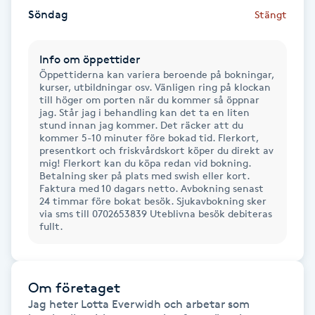
Hot Stone Massage
Söndag
Stängt
Hot yoga
Info om öppettider
Öppettiderna kan variera beroende på bokningar,
Hudföryngring
kurser, utbildningar osv. Vänligen ring på klockan
till höger om porten när du kommer så öppnar
jag. Står jag i behandling kan det ta en liten
stund innan jag kommer. Det räcker att du
Huduppstramning
kommer 5-10 minuter före bokad tid. Flerkort,
presentkort och friskvårdskort köper du direkt av
mig! Flerkort kan du köpa redan vid bokning.
Hudvård
Betalning sker på plats med swish eller kort.
Faktura med 10 dagars netto. Avbokning senast
24 timmar före bokat besök. Sjukavbokning sker
Hyaluronsyra
via sms till 0702653839 Uteblivna besök debiteras
fullt.
Hyperhidros
Hypnos
Om företaget
Jag heter Lotta Everwidh och arbetar som 