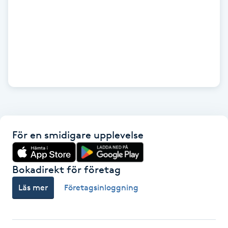
IPL hårborttagning
IR-massage
J
Japansk massage
K
K18
För en smidigare upplevelse
Katun fransar
Bokadirekt för företag
Kemisk peeling
Läs mer
Företagsinloggning
Keratinbehandling