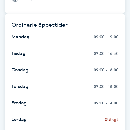
Gua Sha-massage
H
Ordinarie öppettider
Hatha Yoga
Måndag
09:00 - 19:00
Headspa
Tisdag
09:00 - 16:30
Healing
Onsdag
09:00 - 18:00
Herrklippning
Torsdag
09:00 - 18:00
HIFU
Fredag
09:00 - 14:00
Hollywood Peel
Lördag
Stängt