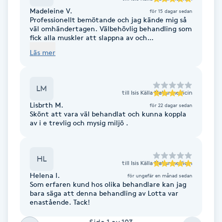
Fotsvamp
Madeleine V.
för 15 dagar sedan
Professionellt bemötande och jag kände mig så
väl omhändertagen. Välbehövlig behandling som
Fotvård
fick alla muskler att slappna av och
spänningarna att försvinna. Tack, Lotta☺️🙏🏼
Läs mer
Fransar
LM
Fransborttagning
till
Isis Källa Naturmedicin
Lisbrth M.
för 22 dagar sedan
Skönt att vara väl behandlat och kunna koppla
Fransfärgning
av i e trevlig och mysig miljö .
Fransförlängning
HL
till
Isis Källa Naturmedicin
Helena l.
Fransförlängning Megavolym
för ungefär en månad sedan
Som erfaren kund hos olika behandlare kan jag
bara säga att denna behandling av Lotta var
enastående. Tack!
Fransförlängning Volym