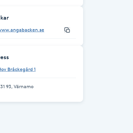
kar
www.angabacken.se
ess
ov Bråckegård 1
331 93, Värnamo