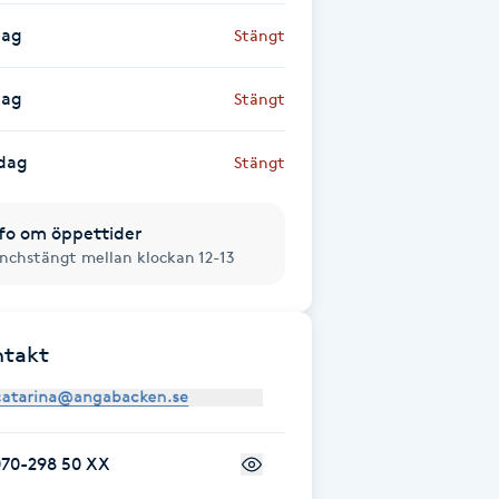
dag
Stängt
dag
Stängt
dag
Stängt
fo om öppettider
nchstängt mellan klockan 12-13
ntakt
070-298 50 XX