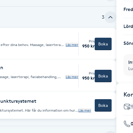
Fre
3
Lör
Pris
Sön
Boka
ov. Massage, laserterapi,
Läs mer
950 kr
In
in
Lu
Pris
Boka
sage, laserterapi, faciabehandling,
Läs mer
950 kr
y neele mm beroende på ditt tillstånd
Ko
punktursystemet
Boka
nktursystemet. Här får du information om hur
Läs mer
gen utförs med en högteknologisk
sultatet efteråt. Detta är en mätning som kan
t ta tag i ditt hälsotillstånd och ger dig
 med dig med hjälp av kinesisk medicinsk
kupunktur, nada, ljusterati och örter. Ge dig