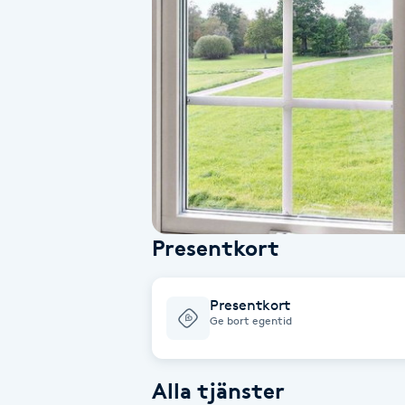
Alternativmedicin
Andningsmassage
Ansiktslyft utan kirurgi
Aromamassage
Ashtanga Yoga
Presentkort
Ayurveda
Presentkort
Ayurvedisk Massage
Ge bort egentid
Ansiktsbehandling djuprengörande
Alla tjänster
B