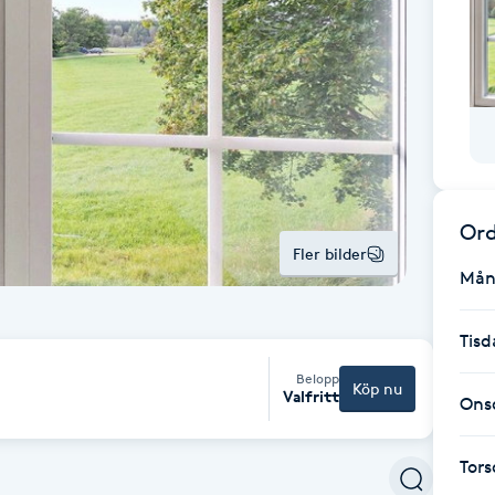
Ord
Fler bilder
Mån
Tisd
Belopp
Köp nu
Valfritt
Ons
Tor