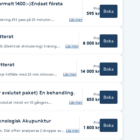
rmalt 1400:-)Endast första
Pris
Boka
595 kr
lering.Ett pass på 25 minuter
Läs mer
 under passet och efteråt.
tterat
Pris
Boka
8 000 kr
 (Elektrisk stimulering) träning
Läs mer
n vibrationsplatta.Ger en hög
per dig att gå ner i vikt och tona
atterat
Pris
Boka
14 000 kr
je tillfälle med 25 min intensiv
Läs mer
nde på vibrationsplatta. Ger hög
er dig att gå ner i vikt och tona
avslutat paket) En behandling.
Pris
Boka
850 kr
vslutat minst en 10 gångers
Läs mer
batterad för varje enskillt tillfälle.
knologisk Akupunktur
Pris
Boka
1 800 kr
fter analyseras 2 droppar av
Läs mer
ssen via datorskärmen och går igenom