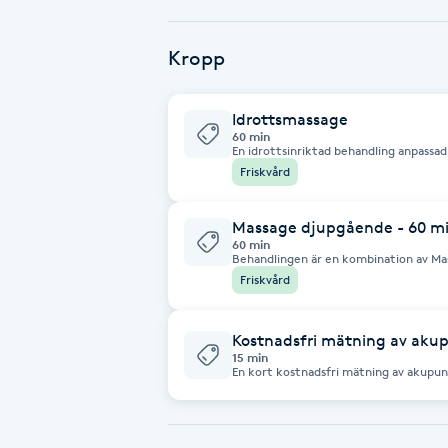
Babylights
Kropp
Balayage
Idrottsmassage
60 min
En idrottsinriktad behandling anpassad efter dina beh
Bambumassage
djupvågsbehandling, dry needle (akupunktur i musklerna),osteopati (mjuk
Friskvård
kiropraktisk behandling), koppning, gua sha, mm Här ingår även konsultation
om
Barber
Massage djupgående - 60 m
60 min
Behandlingen är en kombination av Mas
Barnklippning
djupvågmassage, koppning, gua sha, dr
Friskvård
och behov.
BIAB
Kostnadsfri mätning av aku
15 min
En kort kostnadsfri mätning av akupu
Blowout
din kropp och dina organ mår. Mätnin
akupunkturpenna och vi går igenom re
bokas om du är seriöst intresserad av at
information om hur vi kan jobba vidare
Bottenfärg
behandling på modernt vis med nålfri a