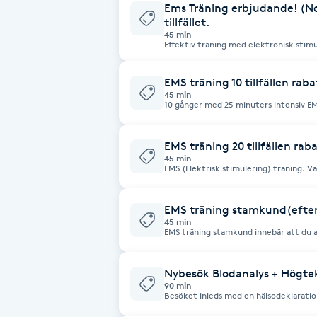
Ems Träning erbjudande! (No
Cryoterapi
tillfället.
D
45 min
Effektiv träning med elektronisk stimu
motsvarar ca 4 timmars gymträning. Här tränas 90% av musklerna under
Damklippning
samma pass. Du förbränner rejält både
EMS träning 10 tillfällen raba
45 min
Dermapen
10 gånger med 25 minuters intensiv EMS
liggande på en bänk eller stående på e
förbränning, mer muskelmassa, och hjäl
kroppen.( Normalpris:9500:-)
Diamantslipning
EMS träning 20 tillfällen rab
45 min
E
EMS (Elektrisk stimulering) träning. Var
träning liggande på en bänk eller ståe
förbränning, mer muskelmassa och hjälp
kroppen.(Normalpris:19000:-)
Enzympeeling
EMS träning stamkund(efter 
45 min
EMS träning stamkund innebär att du a
Extensions
träningspaket. Varje behandling är då ra
(Normalpris:950:-)
Nybesök Blodanalys + Högte
Extensions borttagning
90 min
Besöket inleds med en hälsodeklaration. Där e
blod via mikroskop och vi följer proce
vad som upptäcks. I blodanalysen kan vi se läckande tarm, fria radikaler,