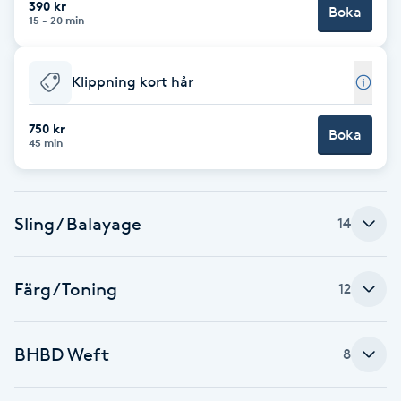
390 kr
Boka
15 - 20 min
Brynformning
Klippning kort hår
Brynfärgning
750 kr
Brynplockning
Boka
45 min
Bröllopsuppsättning
C
Sling / Balayage
14
Celluliter
Färg / Toning
12
Coachning
BHBD Weft
8
Color correction