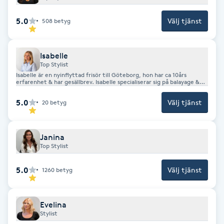
Fotsvamp
5.0
Välj tjänst
508
betyg
Fotvård
Isabelle
Top Stylist
Fransar
Isabelle är en nyinflyttad frisör till Göteborg, hon har ca 10års
erfarenhet & har gesällbrev. Isabelle specialiserar sig på balayage &
blonda hår, även layers klippningar. Hon jobbar även mycket med
Fransborttagning
extensions inom teknikerna tejp & weft.
5.0
Välj tjänst
20
betyg
Fransfärgning
Janina
Top Stylist
Fransförlängning
5.0
Välj tjänst
1260
betyg
Fransförlängning Megavolym
Evelina
Fransförlängning Volym
Stylist