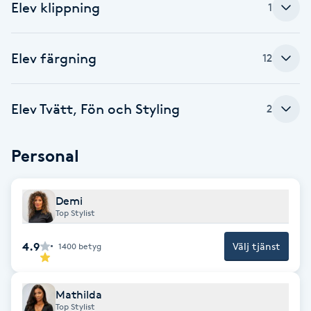
Elev klippning
1
F
Face framing
Elev färgning
12
Faceliftmassage
Elev Tvätt, Fön och Styling
2
Fet hårbotten
Personal
Fettreducering
Demi
Fibromassage
Top Stylist
4.9
Välj tjänst
Fillers
1400
betyg
Fotmassage
Mathilda
Top Stylist