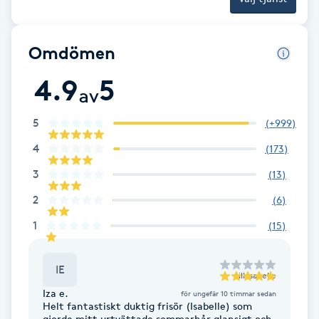
Föning
G
Omdömen
Gel naglar
4.9
5
av
Gelenaglar
5
(
+999
)
4
(
173
)
Gellack
3
(
13
)
Gellack med förstärkning
2
(
6
)
1
(
15
)
Gravidmassage
IE
Gravidyoga
till
Isabelle
Iza e.
för ungefär 10 timmar sedan
Helt fantastiskt duktig frisör (Isabelle) som
Gruppträning
gjorde mitt urtvättade sommarhår glansigt och