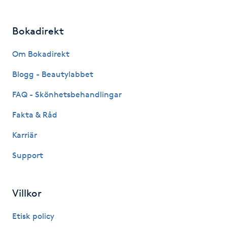
LED-ljusterapi
Bokadirekt
Om Bokadirekt
Liktornar
Blogg - Beautylabbet
LPG
FAQ - Skönhetsbehandlingar
LPG-behandling
Fakta & Råd
Karriär
LPG-massage
Support
Luggklippning
Villkor
Lymfmassage
Etisk policy
Läpptatuering