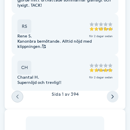
lyxigt. TACK!
Gua Sha-massage
H
RS
till
Demi
Hatha Yoga
Rene S.
för 2 dagar sedan
Kanonbra bemötande. Alltid nöjd med
klippningen.🥰
Headspa
CH
Healing
till
Isabelle
Chantal H.
för 2 dagar sedan
Supernöjd och trevlig!!
Herrklippning
Sida
1
av
394
HIFU
Hollywood Peel