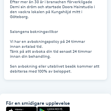
Efter mer än 30 år i branschen förverkligade 
Demi sin dröm och startade Doors Hairstudio i 
Kinesiologi
den vackra lokalen på Kungshöjd mitt i 
Göteborg.

Kinesisk medicin
Salongens bokningsvillkor

Kiropraktik
Vi har en avbokningspolicy på 24 timmar

innan avtalad tid.

Klangmassage
Tänk på att avboka din tid senast 24 timmar 
innan din behandling. 

Klippning
Sen avbokning eller uteblivet besök kommer att 
debiteras med 100% av beloppet.
Klippning & Slingor
Klippning ungdom
För en smidigare upplevelse
Koppningsmassage