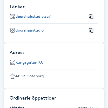
Hårborttagning
Länkar
Hårbottenbehandling
doorshairstudio.se/
Hårförlängning
doorshairstudio
Hårvård
Adress
Hälsa
Kungsgatan 7A
Hälsprickor
411 19, Göteborg
I
Idrottsmassage
Ordinarie öppettider
IPL
Måndag
09:00 - 18:00