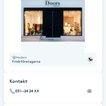
Hot Stone Massage
Hot yoga
Hudföryngring
Huduppstramning
Hudvård
Medlem
Frisörföretagarna
Hyaluronsyra
Kontakt
Hyperhidros
031--24 24 XX
Hypnos