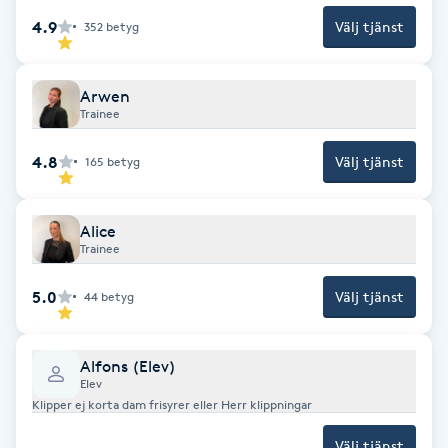
Fransk manikyr
4.9
Välj tjänst
352
betyg
Fransrengöring
Arwen
Trainee
Frekvensterapi
4.8
Välj tjänst
165
betyg
Friskvård
Alice
Friskvårdsmassage
Trainee
5.0
Välj tjänst
44
betyg
Frisör
Funktionsanalys
Alfons (Elev)
Elev
Klipper ej korta dam frisyrer eller Herr klippningar
Färgning
Välj tjänst