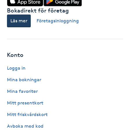
Kosmetisk tatuering
Bokadirekt för företag
Läs mer
Företagsinloggning
Kostrådgivning
Kroppsinpackning
Konto
Kroppspeeling
Logga in
Käkledsbehandling
Mina bokningar
Kärlbehandling
Mina favoriter
L
Mitt presentkort
Laserbehandling
Mitt friskvårdskort
Avboka med kod
Lashlift Keratin