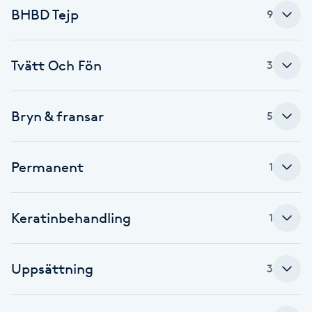
Cryoterapi
BHBD Tejp
9
D
Damklippning
Tvätt Och Fön
3
Dermapen
Bryn & fransar
5
Diamantslipning
E
Permanent
1
Enzympeeling
Keratinbehandling
1
Extensions
Uppsättning
3
Extensions borttagning
Eyeliner-tatuering