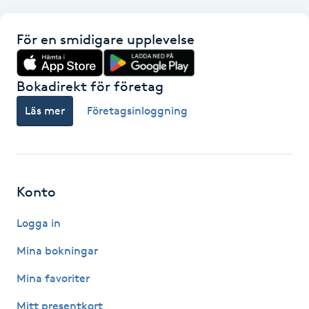
Hårborttagning
För en smidigare upplevelse
Hårbottenbehandling
Bokadirekt för företag
Hårförlängning
Läs mer
Företagsinloggning
Hårvård
Hälsa
Konto
Hälsprickor
Logga in
I
Mina bokningar
Idrottsmassage
Mina favoriter
IPL
Mitt presentkort