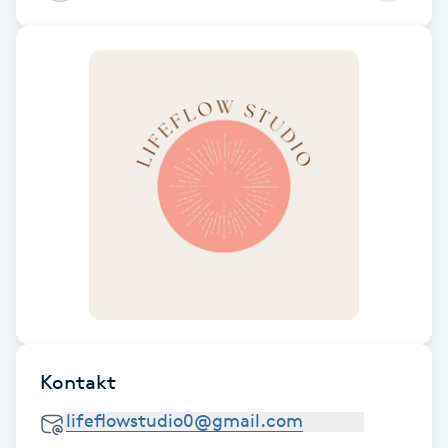
Fransk manikyr
Fransrengöring
Frekvensterapi
Friskvård
Friskvårdsmassage
Frisör
Funktionsanalys
Kontakt
Färgning