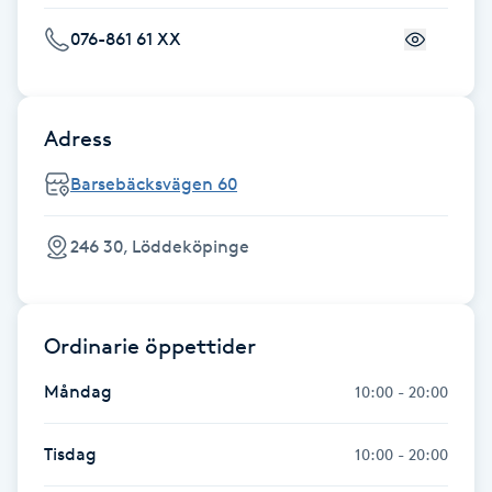
Föning
076-861 61 XX
G
Gel naglar
Adress
Gelenaglar
Barsebäcksvägen 60
Gellack
246 30, Löddeköpinge
Gellack med förstärkning
Ordinarie öppettider
Gravidmassage
Måndag
10:00 - 20:00
Gravidyoga
Tisdag
10:00 - 20:00
Gruppträning