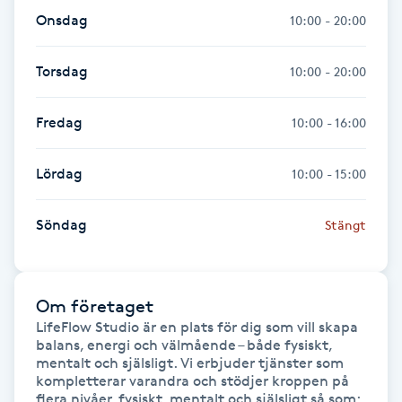
Onsdag
10:00 - 20:00
Gua Sha-massage
H
Torsdag
10:00 - 20:00
Hatha Yoga
Fredag
10:00 - 16:00
Headspa
Lördag
10:00 - 15:00
Healing
Söndag
Stängt
Herrklippning
Om företaget
HIFU
LifeFlow Studio är en plats för dig som vill skapa 
balans, energi och välmående – både fysiskt, 
Hollywood Peel
mentalt och själsligt. Vi erbjuder tjänster som 
kompletterar varandra och stödjer kroppen på 
flera nivåer, fysiskt, mentalt och själsligt så som: 