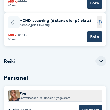
Cryoterapi
680 kr
850 kr
Boka
60 min
D
ADHD-coaching (distans eller på plats)
Damklippning
Kampanjpris till 31 aug
Dermapen
680 kr
850 kr
Boka
60 min
Diamantslipning
E
Reiki
1
Enzympeeling
Personal
Extensions
Eva
Extensions borttagning
Samtalscoach, reikihealer, yogalärare
Eyeliner-tatuering
4.7
Välj tjänst
7
betyg