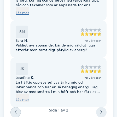
lyhörd, kunnig och generös med värdefulla tips,
råd och tekniker som är anpassade för ens
Fotsvamp
person och behov. Jag rekommenderar henne
Läs mer
helt och fullt och vet att hon kommer att göra
mycket gott för de hon kommer att coacha.
Fotvård
Grattis till dig som väljer att ta hjälp från Eva!
SN
till
Eva
Fransar
Sara N.
för 2 år sedan
Väldigt avslappnande, kände mig väldigt lugn
Fransborttagning
efteråt men samtidigt påfylld av energi!
Fransfärgning
JK
till
Eva
Josefine K.
för 2 år sedan
Fransförlängning
En häftig upplevelse! Eva är kunnig och
inkännande och har en så behaglig energi. Jag
blev av med smärta i min höft och har fått ett
Fransförlängning Megavolym
lugn i kroppen efter min behandling. Tack 🙏🏼
Läs mer
Rekommenderas varmt!
Fransförlängning Volym
Sida
1
av
2