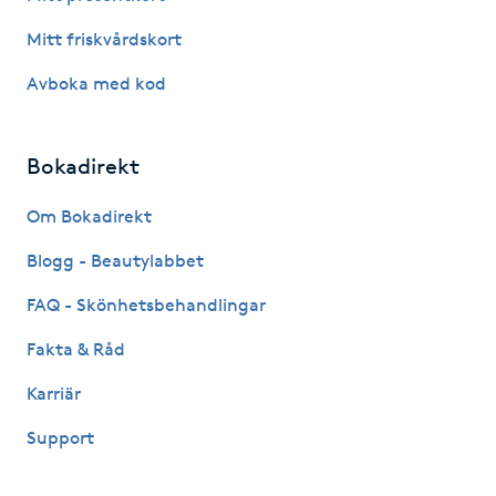
Mitt friskvårdskort
IPL hårborttagning
Avboka med kod
IR-massage
J
Bokadirekt
Japansk massage
Om Bokadirekt
K
Blogg - Beautylabbet
K18
FAQ - Skönhetsbehandlingar
Katun fransar
Fakta & Råd
Karriär
Kemisk peeling
Support
Keratinbehandling