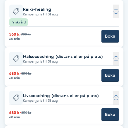
Reiki-healing
Babylights
Kampanjpris till 31 aug
Friskvård
Balayage
560 kr
700 kr
Boka
60 min
Bambumassage
Hälsocoaching (distans eller på plats)
Barber
Kampanjpris till 31 aug
680 kr
850 kr
Barnklippning
Boka
60 min
BIAB
Livscoaching (distans eller på plats)
Kampanjpris till 31 aug
Blowout
680 kr
850 kr
Boka
60 min
Bottenfärg