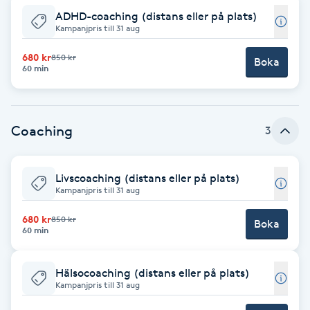
ADHD-coaching (distans eller på plats)
Brynformning
Kampanjpris till 31 aug
680 kr
850 kr
Boka
Brynfärgning
60 min
Brynplockning
Coaching
3
Bröllopsuppsättning
C
Livscoaching (distans eller på plats)
Kampanjpris till 31 aug
Celluliter
680 kr
850 kr
Boka
60 min
Coachning
Hälsocoaching (distans eller på plats)
Color correction
Kampanjpris till 31 aug