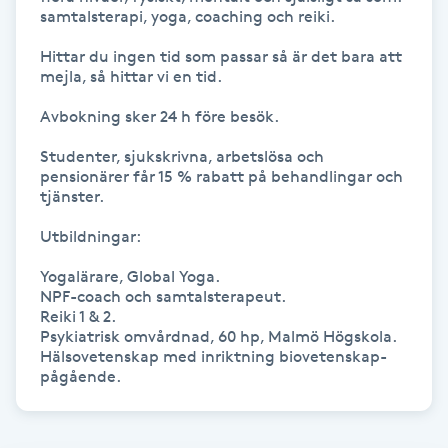
Hot Stone Massage
samtalsterapi, yoga, coaching och reiki. 

Hittar du ingen tid som passar så är det bara att 
Hot yoga
mejla, så hittar vi en tid. 

Avbokning sker 24 h före besök. 

Hudföryngring
Studenter, sjukskrivna, arbetslösa och 
pensionärer får 15 % rabatt på behandlingar och 
Huduppstramning
tjänster.

Hudvård
Utbildningar: 

Yogalärare, Global Yoga. 

Hyaluronsyra
NPF-coach och samtalsterapeut. 

Reiki 1 & 2. 

Psykiatrisk omvårdnad, 60 hp, Malmö Högskola. 

Hyperhidros
Hälsovetenskap med inriktning biovetenskap- 
pågående. 
Hypnos