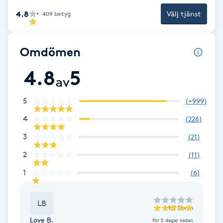
4.8
F
Välj tjänst
409
betyg
Face framing
Omdömen
Faceliftmassage
4.8
5
av
Fet hårbotten
5
(
+999
)
4
(
226
)
Fettreducering
3
(
21
)
Fibromassage
2
(
11
)
1
(
6
)
Fillers
LB
Fotmassage
till
Shvan
Love B.
för 5 dagar sedan