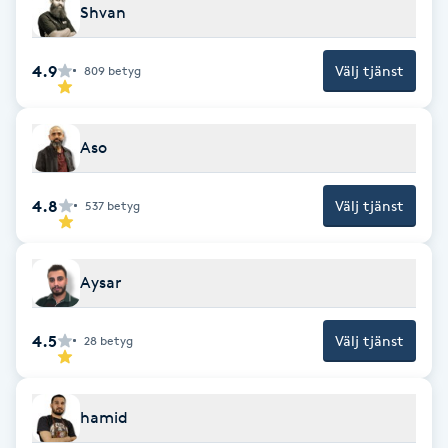
Cryoterapi
Shvan
D
4.9
Välj tjänst
809
betyg
Damklippning
Dermapen
Aso
Diamantslipning
4.8
Välj tjänst
537
betyg
E
Enzympeeling
Aysar
Extensions
4.5
Välj tjänst
28
betyg
Extensions borttagning
hamid
Eyeliner-tatuering