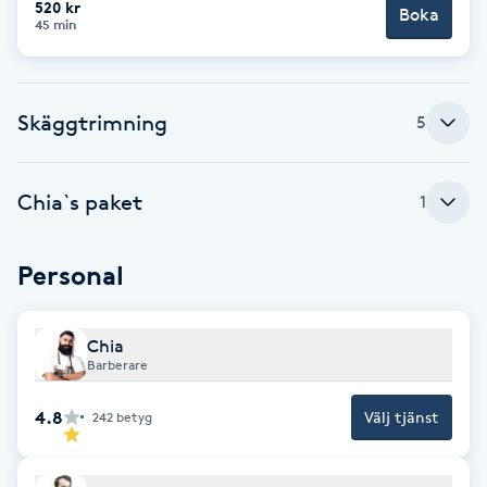
520 kr
Boka
45 min
Brynformning
Brynfärgning
Skäggtrimning
5
Brynplockning
Chia`s paket
1
Bröllopsuppsättning
C
Personal
Celluliter
Chia
Barberare
Coachning
4.8
Välj tjänst
242
betyg
Color correction