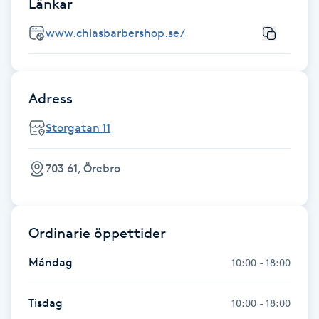
Länkar
Föning
www.chiasbarbershop.se/
G
Gel naglar
Adress
Gelenaglar
Storgatan 11
Gellack
703 61, Örebro
Gellack med förstärkning
Gravidmassage
Ordinarie öppettider
Måndag
10:00 - 18:00
Gravidyoga
Tisdag
10:00 - 18:00
Gruppträning