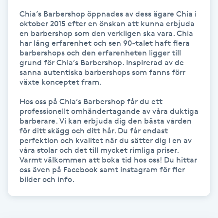
Hot Stone Massage
Chia’s Barbershop öppnades av dess ägare Chia i 
oktober 2015 efter en önskan att kunna erbjuda 
Hot yoga
en barbershop som den verkligen ska vara. Chia 
har lång erfarenhet och sen 90-talet haft flera 
barbershops och den erfarenheten ligger till 
Hudföryngring
grund för Chia’s Barbershop. Inspirerad av de 
sanna autentiska barbershops som fanns förr 
växte konceptet fram.

Huduppstramning
Hos oss på Chia’s Barbershop får du ett 
professionellt omhändertagande av våra duktiga 
Hudvård
barberare. Vi kan erbjuda dig den bästa vården 
för ditt skägg och ditt hår. Du får endast 
perfektion och kvalitet när du sätter dig i en av 
Hyaluronsyra
våra stolar och det till mycket rimliga priser. 
Varmt välkommen att boka tid hos oss! Du hittar 
Hyperhidros
oss även på Facebook samt instagram för fler 
bilder och info. 
Hypnos