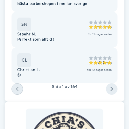
Bästa barbershopen i mellan sverige
Fotsvamp
Fotvård
SN
till
Shvan
Sepehr N.
för 11 dagar sedan
Fransar
Perfekt som alltid !
Fransborttagning
CL
till
Shvan
Christian L.
Fransfärgning
för 12 dagar sedan
👍
Fransförlängning
Sida
1
av
164
Fransförlängning Megavolym
Fransförlängning Volym