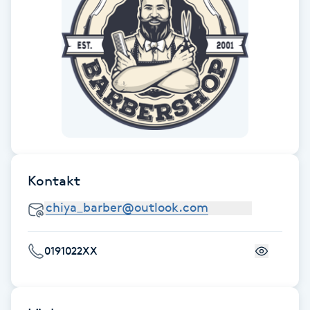
Fransk manikyr
Fransrengöring
Frekvensterapi
Friskvård
Friskvårdsmassage
Kontakt
Frisör
Funktionsanalys
0191022XX
Färgning