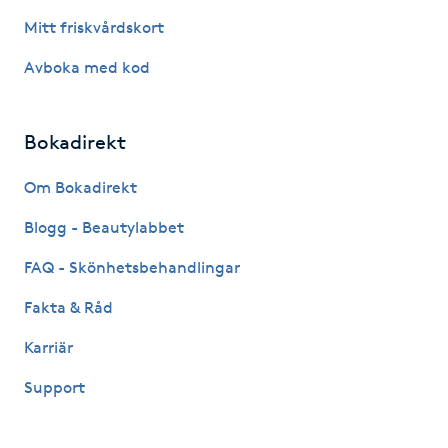
Mitt friskvårdskort
IPL hårborttagning
Avboka med kod
IR-massage
J
Bokadirekt
Japansk massage
Om Bokadirekt
K
Blogg - Beautylabbet
K18
FAQ - Skönhetsbehandlingar
Fakta & Råd
Katun fransar
Karriär
Kemisk peeling
Support
Keratinbehandling