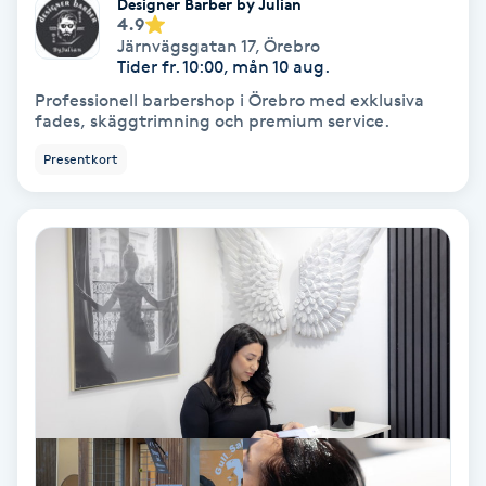
Designer Barber by Julian
4.9
Fotmassage
Järnvägsgatan 17
,
Örebro
Tider fr. 10:00, mån 10 aug.
Fotsvamp
Professionell barbershop i Örebro med exklusiva
fades, skäggtrimning och premium service.
Fotvård
Presentkort
Fransar
Fransborttagning
Fransfärgning
Fransförlängning
Fransförlängning Megavolym