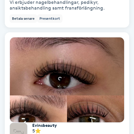
Vi erbjuder nagelbehandlingar, pedikyr,
Color correction
ansiktsbehandling samt fransförlängning.
Betala senare
Presentkort
Cryoterapi
D
Damklippning
Dermapen
Diamantslipning
E
Enzympeeling
Extensions
Evinsbeauty
5