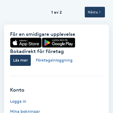
Tvätt & Fön
V
1 av 2
Nästa
Vaccination
För en smidigare upplevelse
Vampyrbehandling
Vaxning
Bokadirekt för företag
Läs mer
Företagsinloggning
Vaxning brasiliansk
Veterinär
Konto
Vibrationsmassage
Logga in
Vinyasa Yoga
Mina bokningar