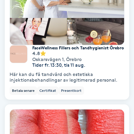
Gruppträning
Gua Sha-massage
H
FaceWellness Fillers och Tandhygienist Örebro
4.8
Hatha Yoga
Oskarsvägen 1
,
Örebro
Tider fr. 13:30, tis 11 aug.
Headspa
Här kan du få tandvård och estetiska
injektionsbehandlingar av legitimerad personal.
Healing
Betala senare
Certifikat
Presentkort
Herrklippning
HIFU