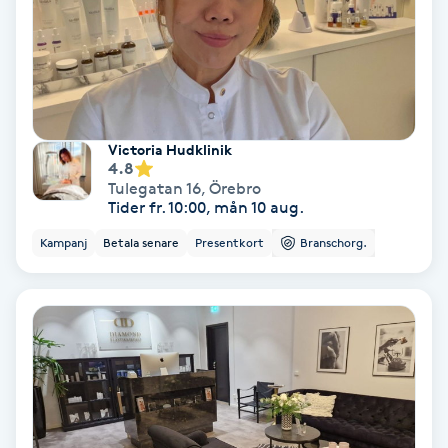
Laserbehandling
Lashlift Keratin
LED-ljusterapi
Victoria Hudklinik
4.8
Liktornar
Tulegatan 16
,
Örebro
Tider fr. 10:00, mån 10 aug.
LPG
Kampanj
Betala senare
Presentkort
Branschorg.
LPG-behandling
LPG-massage
Luggklippning