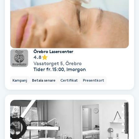
IPL
IPL hårborttagning
IR-massage
Örebro Lasercenter
4.8
J
Vasatorget 5
,
Örebro
Tider fr. 15:00, Imorgon
Japansk massage
Kampanj
Betala senare
Certifikat
Presentkort
K
K18
Katun fransar
Kemisk peeling