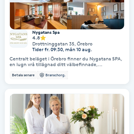
Färgning
Föning
Nygatans Spa
G
4.8
Drottninggatan 35
,
Örebro
Gel naglar
Tider fr. 09:30, mån 10 aug.
Centralt beläget i Örebro finner du Nygatans SPA,
en lugn vrå tillägnad ditt välbefinnade,...
Gelenaglar
Betala senare
Branschorg.
Gellack
Gellack med förstärkning
Gravidmassage
Gravidyoga