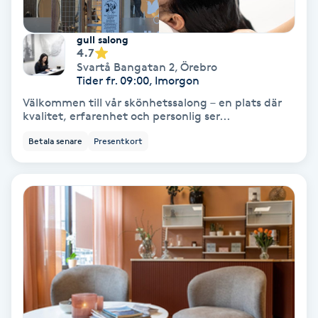
Fransförlängning Volym
gull salong
4.7
Fransk manikyr
Svartå Bangatan 2
,
Örebro
Tider fr. 09:00, Imorgon
Fransrengöring
Välkommen till vår skönhetssalong – en plats där
kvalitet, erfarenhet och personlig ser...
Frekvensterapi
Betala senare
Presentkort
Friskvård
Friskvårdsmassage
Frisör
Funktionsanalys