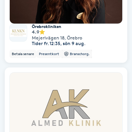
Personlig tränare
Örebrokliniken
Picolaser
4.9
Mejerivägen 18
,
Örebro
Tider fr. 12:35, sön 9 aug.
Piercing
Betala senare
Presentkort
Branschorg.
Pigmentbehandling
Pigmentfläckar
Plastikkirurgi
Powder brows
Power Yoga