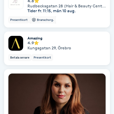
4.8
Osteopati
Rudbecksgatan 28 (Hair & Beauty Center)
,
Ö
Tider fr. 11:15, mån 10 aug.
P
Presentkort
Branschorg.
Paraffinbehandling
Amazing
Pedikyr
4.9
Kungsgatan 29
,
Örebro
Pensionärklippning
Betala senare
Presentkort
Permanent
Permanent hårborttagning
Permanent ögonbrynsmakeup
Personal shopper