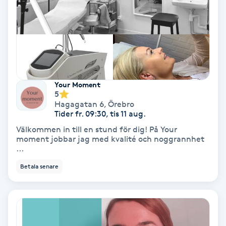
Keratinbehandling
Kinesiologi
Kinesisk medicin
Your Moment
5
Kiropraktik
Hagagatan 6
,
Örebro
Tider fr. 09:30, tis 11 aug.
Välkommen in till en stund för dig! På Your
Klangmassage
moment jobbar jag med kvalité och noggrannhet
...
Klippning
Betala senare
Klippning & Slingor
Klippning ungdom