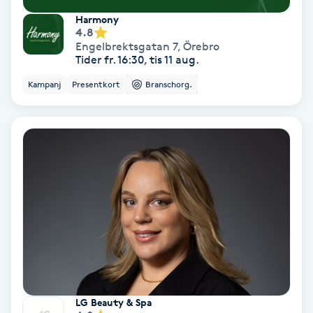
Olaplex
Harmony
4.8
Engelbrektsgatan 7
,
Örebro
Olaplexbehandling
Tider fr. 16:30, tis 11 aug.
Kampanj
Presentkort
Branschorg.
Ombre
Ombre brows
Ombre naglar
Optiker
Ortobionomi
Ortopedi
LG Beauty & Spa