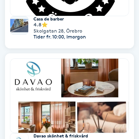
Skoinlägg
Casa de barber
4.8
Skägg
Skolgatan 28
,
Örebro
Tider fr. 10:00, Imorgon
Skäggfärgning
Skäggklippning
Skäggtrimmning
Skönhet
Slingor
Sockring
Davao skönhet & friskvård