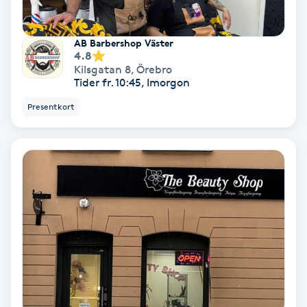
Medium
AB Barbershop Väster
4.8
Megavolymfransar
Kilsgatan 8
,
Örebro
Tider fr. 10:45, Imorgon
Melasma
Presentkort
Mesoterapi
MicroPen
Microshading
Mixfransar
N
Nagelförlängning