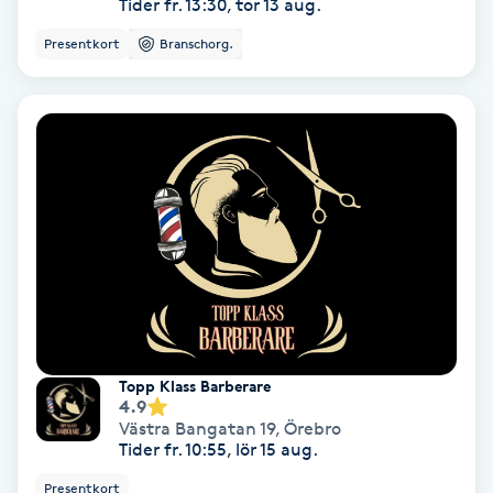
Tider fr. 13:30, tor 13 aug.
Svettbehandling
Presentkort
Branschorg.
T
Tuina-massage
Taktil massage
Tandblekning
Tandläkare
Tatuering
Topp Klass Barberare
4.9
Västra Bangatan 19
,
Örebro
Tatueringsborttagning
Tider fr. 10:55, lör 15 aug.
Presentkort