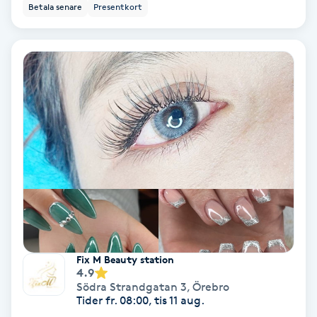
Betala senare
Presentkort
Bottenfärg
Brynformning
Brynfärgning
Brynplockning
Bröllopsuppsättning
C
Celluliter
Fix M Beauty station
4.9
Coachning
Södra Strandgatan 3
,
Örebro
Tider fr. 08:00, tis 11 aug.