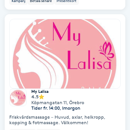
Kampanj
Betala senare
Presentkort
Ansiktsbehandling djuprengörande
B
Babylights
Balayage
Bambumassage
Barber
My Lalisa
Barnklippning
4.5
Köpmangatan 11
,
Örebro
Tider fr. 14:00, Imorgon
BIAB
Friskvårdsmassage – Huvud, axlar, helkropp,
kopping & fotmassage. Välkommen!
Blowout