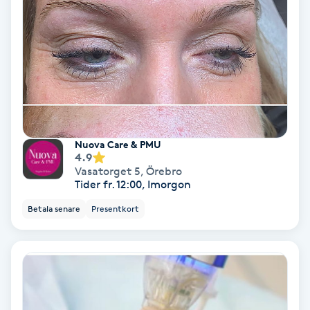
Hypnos
Hårborttagning
Hårbottenbehandling
Hårförlängning
Nuova Care & PMU
4.9
Hårvård
Vasatorget 5
,
Örebro
Tider fr. 12:00, Imorgon
Hälsa
Betala senare
Presentkort
Hälsprickor
I
Idrottsmassage