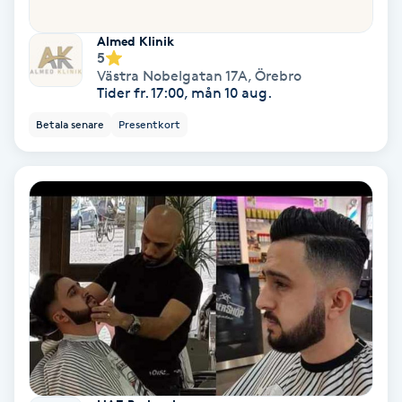
PRP (Platelet Rich Plasma)
Almed Klinik
5
Västra Nobelgatan 17A
,
Örebro
PRX-T33
Tider fr. 17:00, mån 10 aug.
Betala senare
Presentkort
Psoriasis
PT
R
Radiofrekvens
Rakning
Reflexologi