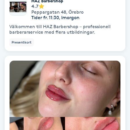
HAZ Barbershop
Regndroppsmassage
4.7
Peppargatan 48
,
Örebro
Tider fr. 11:30, Imorgon
Reiki
Välkommen till HAZ Barbershop – professionell
barberarservice med flera utbildningar.
Reikihealing
Presentkort
Reiki massage
Restorative Yoga
Rosacea
Rosenmetoden
Ryggmassage
S