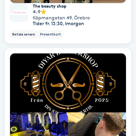
The beauty shop
4.9
Nagelförlängning akryl
Köpmangatan 49
,
Örebro
Tider fr. 13:30, Imorgon
Nagelförlängning gelé
Betala senare
Presentkort
Nagelförlängning glasfiber
Nagelförlängning silke
Nagelförstärkning
Nagelklippning
Nagelsvamp
Nageltrång