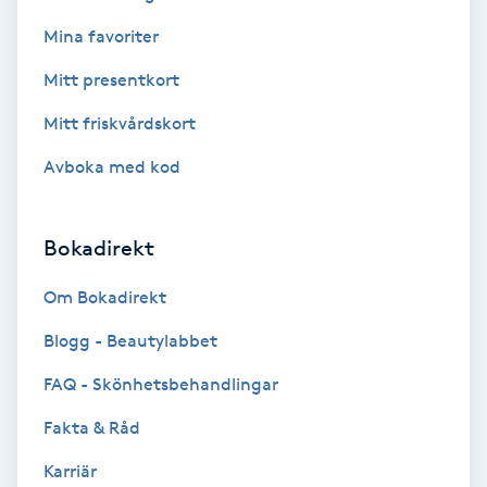
Volymfransar
Mina favoriter
Mitt presentkort
Vårtor
Mitt friskvårdskort
Y
Avboka med kod
Yin Yoga
Yoga
Bokadirekt
Om Bokadirekt
Yoga Nidra
Blogg - Beautylabbet
Yogamassage
FAQ - Skönhetsbehandlingar
Z
Fakta & Råd
Zonterapi
Karriär