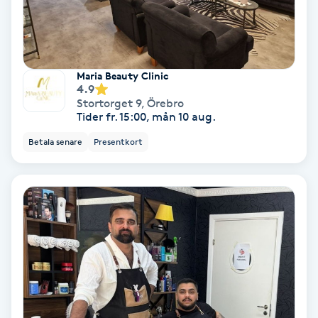
Lymfmassage
Läpptatuering
M
Maria Beauty Clinic
4.9
Makeup
Stortorget 9
,
Örebro
Tider fr. 15:00, mån 10 aug.
Manikyr & Pedikyr
Betala senare
Presentkort
Massage
Medial vägledning
Medicinsk massage
Meditation