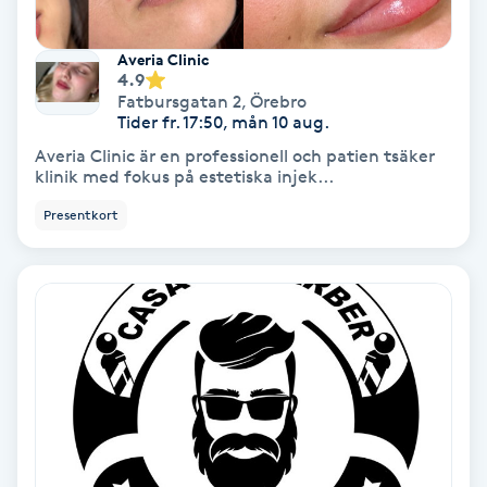
Samtalsterapi
Averia Clinic
4.9
Senioryoga
Fatbursgatan 2
,
Örebro
Tider fr. 17:50, mån 10 aug.
Averia Clinic är en professionell och patien tsäker
Shiatsu
klinik med fokus på estetiska injek...
Presentkort
Singelfransar
Sjukgymnastik
Skalpmassage
Skinbooster
Sklerosering