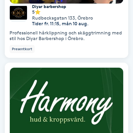
Diyar barbershop
5
Nagelvård
Rudbecksgatan 133
,
Örebro
Tider fr. 11:15, mån 10 aug.
Naglar borttagning
Professionell hårklippning och skäggtrimning med
stil hos Diyar Barbershop i Örebro.
Naglar reparation
Presentkort
Naprapati
Navelpiercing
NBE-massage
Ny frisyr
O