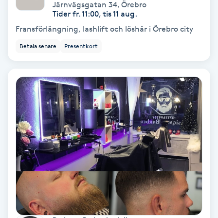
Extensions borttagning
Järnvägsgatan 34
,
Örebro
Tider fr. 11:00, tis 11 aug.
Fransförlängning, lashlift och löshår i Örebro city
Eyeliner-tatuering
F
Betala senare
Presentkort
Face framing
Faceliftmassage
Fet hårbotten
Fettreducering
Fibromassage
Fillers