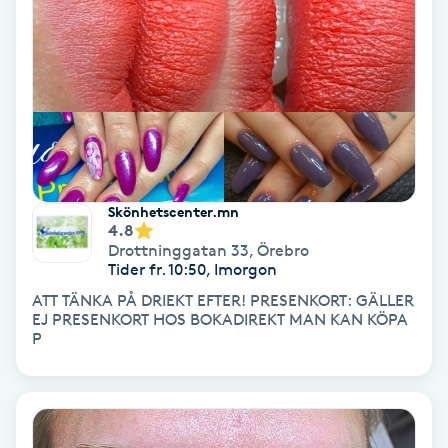
Hollywood Peel
Hot Stone Massage
Hot yoga
Hudföryngring
Skönhetscenter.mn
4.8
Huduppstramning
Drottninggatan 33
,
Örebro
Tider fr. 10:50, Imorgon
Hudvård
ATT TÄNKA PÅ DRIEKT EFTER! PRESENKORT: GÄLLER
EJ PRESENKORT HOS BOKADIREKT MAN KAN KÖPA
P
Hyaluronsyra
Hyperhidros