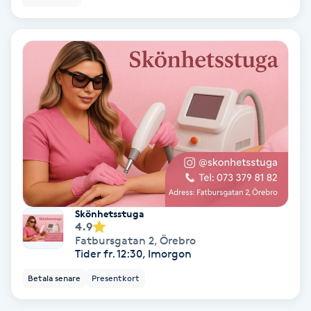
Terapi
Thaimassage
Toning
Torr hårbotten
Torrborstning
Triggerpunktsmassage
Skönhetsstuga
4.9
Trådning
Fatbursgatan 2
,
Örebro
Tider fr. 12:30, Imorgon
Träning
Betala senare
Presentkort