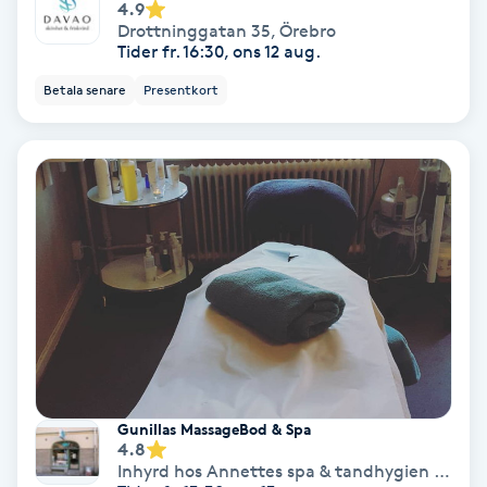
4.9
Drottninggatan 35
,
Örebro
Spa
Tider fr. 16:30, ons 12 aug.
Betala senare
Presentkort
Spa manikyr & pedikyr
Spa-manikyr
Spa-pedikyr
Spraytan
Stylist
Sugaring
Gunillas MassageBod & Spa
4.8
Svensk massage
Inhyrd hos Annettes spa & tandhygien Näbbtorgsgatan 20