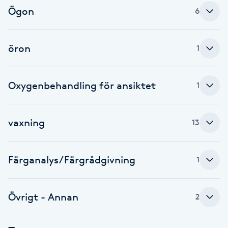
Ögon
6
F
Face framing
öron
1
Faceliftmassage
Oxygenbehandling för ansiktet
1
Fet hårbotten
vaxning
13
Fettreducering
Fibromassage
Färganalys/Färgrådgivning
1
Fillers
Övrigt - Annan
2
Fotmassage