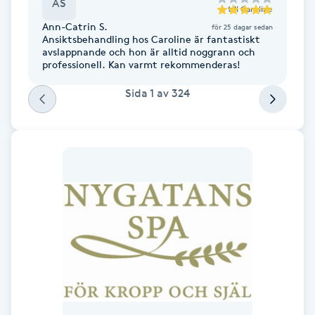
AS
till
Caroline
Föning
Ann-Catrin S.
för 25 dagar sedan
G
Ansiktsbehandling hos Caroline är fantastiskt
avslappnande och hon är alltid noggrann och
professionell. Kan varmt rekommenderas!
Gel naglar
Sida
1
av
324
Gelenaglar
Gellack
Gellack med förstärkning
Gravidmassage
Gravidyoga
Gruppträning