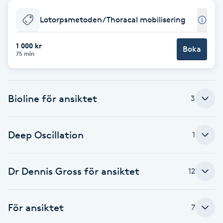
Babylights
Lotorpsmetoden/Thoracal mobilisering
Balayage
1 000 kr
Boka
75 min
Bambumassage
Bioline för ansiktet
3
Barber
Barnklippning
Deep Oscillation
1
BIAB
Dr Dennis Gross för ansiktet
12
Blowout
För ansiktet
7
Bottenfärg