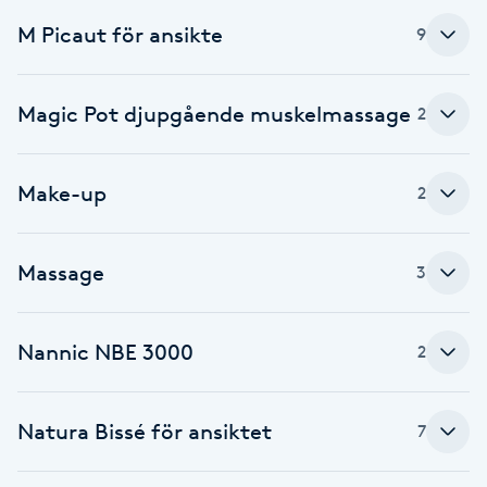
Cryoterapi
M Picaut för ansikte
9
D
Damklippning
Magic Pot djupgående muskelmassage
2
Dermapen
Make-up
2
Diamantslipning
E
Massage
3
Enzympeeling
Nannic NBE 3000
2
Extensions
Extensions borttagning
Natura Bissé för ansiktet
7
Eyeliner-tatuering