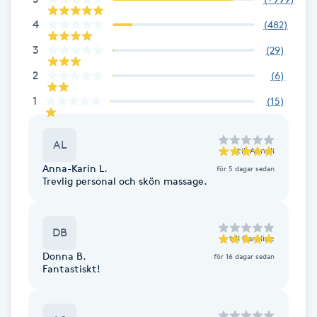
Fransk manikyr
4
(
482
)
3
(
29
)
Fransrengöring
2
(
6
)
Frekvensterapi
1
(
15
)
Friskvård
AL
till
Anneli
Anna-Karin L.
för 5 dagar sedan
Friskvårdsmassage
Trevlig personal och skön massage.
Frisör
DB
till
Caroline
Funktionsanalys
Donna B.
för 16 dagar sedan
Fantastiskt!
Färgning