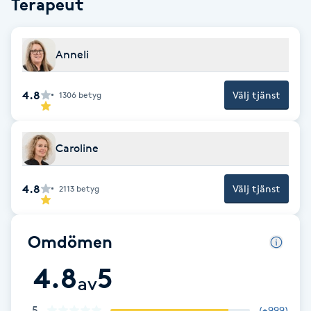
Terapeut
Fotsvamp
Fotvård
Anneli
Fransar
4.8
Välj tjänst
1306
betyg
Fransborttagning
Caroline
Fransfärgning
4.8
Välj tjänst
2113
betyg
Fransförlängning
Omdömen
Fransförlängning Megavolym
4.8
5
av
Fransförlängning Volym
5
(
+999
)