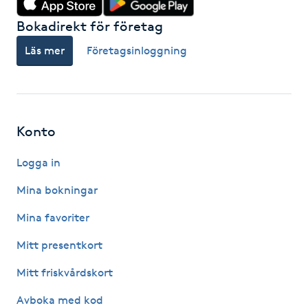
Bokadirekt för företag
IPL hårborttagning
Läs mer
Företagsinloggning
IR-massage
J
Japansk massage
Konto
K
Logga in
K18
Mina bokningar
Katun fransar
Mina favoriter
Mitt presentkort
Kemisk peeling
Mitt friskvårdskort
Keratinbehandling
Avboka med kod