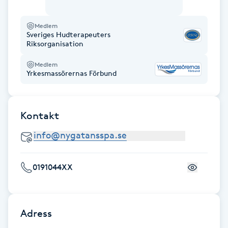
Gua Sha-massage
Medlem
Sveriges Hudterapeuters
H
Riksorganisation
Hatha Yoga
Medlem
Yrkesmassörernas Förbund
Headspa
Kontakt
Healing
Herrklippning
0191044XX
HIFU
Hollywood Peel
Adress