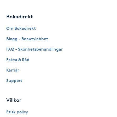
Kinesiologi
Bokadirekt
Kinesisk medicin
Om Bokadirekt
Kiropraktik
Blogg - Beautylabbet
FAQ - Skönhetsbehandlingar
Klangmassage
Fakta & Råd
Klippning
Karriär
Klippning & Slingor
Support
Klippning ungdom
Villkor
Koppningsmassage
Etisk policy