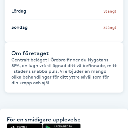
Hårborttagning
Lördag
Stängt
Hårbottenbehandling
Söndag
Stängt
Hårförlängning
Hårvård
Om företaget
Centralt beläget i Örebro finner du Nygatans 
SPA, en lugn vrå tillägnad ditt välbefinnade, mitt 
Hälsa
i stadens snabba puls. Vi erbjuder en mängd 
olika behandlingar för ditt yttre såväl som för 
din kropp och själ. 
Hälsprickor
I
Idrottsmassage
För en smidigare upplevelse
IPL