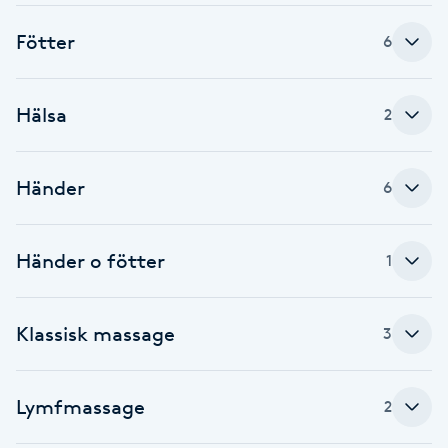
Brynformning
Fötter
6
Brynfärgning
Hälsa
2
Brynplockning
Händer
6
Bröllopsuppsättning
C
Händer o fötter
1
Celluliter
Klassisk massage
3
Coachning
Color correction
Lymfmassage
2