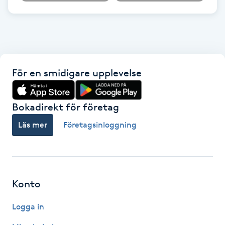
Reiki
Reikihealing
Reiki massage
För en smidigare upplevelse
Restorative Yoga
Bokadirekt för företag
Rosacea
Läs mer
Företagsinloggning
Rosenmetoden
Ryggmassage
Konto
S
Logga in
Samtalsterapi