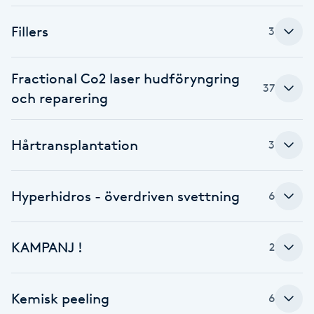
Cryoterapi
D
Fillers
3
Damklippning
Fractional Co2 laser hudföryngring
37
och reparering
Dermapen
Diamantslipning
Hårtransplantation
3
E
Enzympeeling
Hyperhidros - överdriven svettning
6
Extensions
KAMPANJ !
2
Extensions borttagning
Kemisk peeling
6
Eyeliner-tatuering