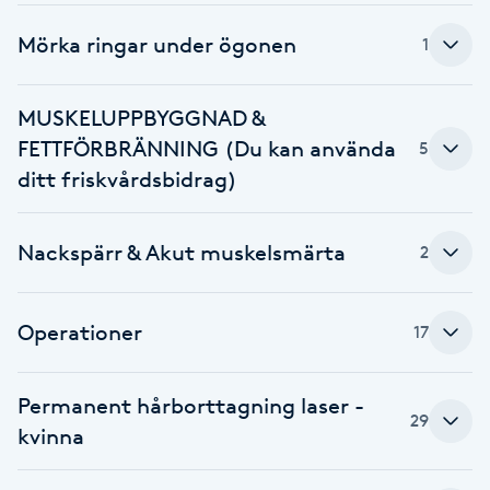
Fotsvamp
Mörka ringar under ögonen
1
Fotvård
MUSKELUPPBYGGNAD &
Fransar
FETTFÖRBRÄNNING (Du kan använda
5
ditt friskvårdsbidrag)
Fransborttagning
Nackspärr & Akut muskelsmärta
2
Fransfärgning
Fransförlängning
Operationer
17
Fransförlängning Megavolym
Permanent hårborttagning laser -
29
kvinna
Fransförlängning Volym