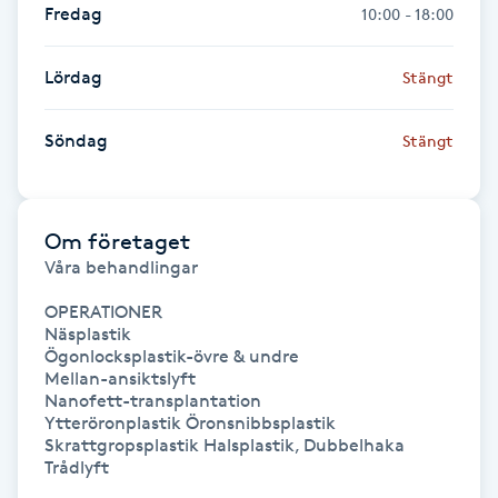
Fredag
10:00 - 18:00
LED-ljusterapi
Lördag
Stängt
Liktornar
Söndag
Stängt
LPG
Om företaget
LPG-behandling
Våra behandlingar

LPG-massage
OPERATIONER

Näsplastik

Ögonlocksplastik-övre & undre

Luggklippning
Mellan-ansiktslyft

Nanofett-transplantation

Ytteröronplastik Öronsnibbsplastik

Lymfmassage
Skrattgropsplastik Halsplastik, Dubbelhaka

Trådlyft

Läpptatuering