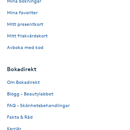
Mina bokningar
Senioryoga
Mina favoriter
Mitt presentkort
Shiatsu
Mitt friskvårdskort
Singelfransar
Avboka med kod
Sjukgymnastik
Bokadirekt
Skalpmassage
Om Bokadirekt
Skinbooster
Blogg - Beautylabbet
FAQ - Skönhetsbehandlingar
Sklerosering
Fakta & Råd
Skoinlägg
Karriär