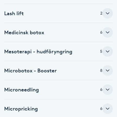
F
Lash lift
2
Face framing
Medicinsk botox
6
Faceliftmassage
Fet hårbotten
Mesoterapi - hudföryngring
5
Fettreducering
Microbotox - Booster
8
Fibromassage
Microneedling
6
Fillers
Fotmassage
Micropricking
6