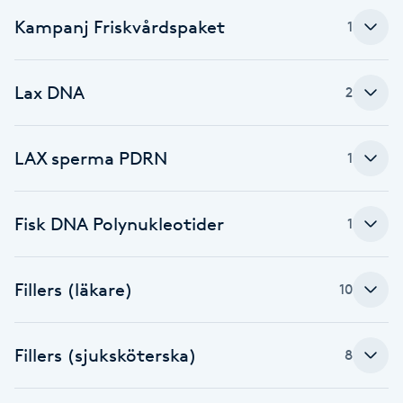
Kampanj Friskvårdspaket
1
Gua Sha-massage
H
Lax DNA
2
Hatha Yoga
LAX sperma PDRN
1
Headspa
Healing
Fisk DNA Polynukleotider
1
Herrklippning
Fillers (läkare)
10
HIFU
Fillers (sjuksköterska)
8
Hollywood Peel