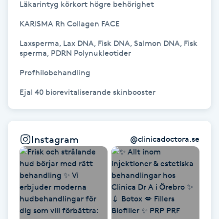
Läkarintyg körkort högre behörighet

Naglar borttagning
KARISMA Rh Collagen FACE

Laxsperma, Lax DNA, Fisk DNA, Salmon DNA, Fisk 
Naglar reparation
sperma, PDRN Polynukleotider 

Profhilobehandling

Naprapati
Ejal 40 biorevitaliserande skinbooster
Navelpiercing
NBE-massage
Instagram
@
clinicadoctora.se
Ny frisyr
O
Olaplex