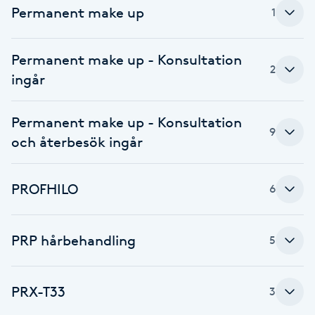
Permanent make up
1
Fransk manikyr
Fransrengöring
Permanent make up - Konsultation
2
ingår
Frekvensterapi
Permanent make up - Konsultation
9
Friskvård
och återbesök ingår
Friskvårdsmassage
PROFHILO
6
Frisör
PRP hårbehandling
5
Funktionsanalys
Färgning
PRX-T33
3