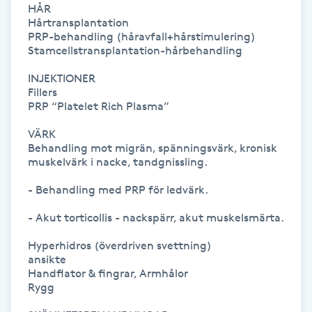
HÅR

M
Hårtransplantation

PRP-behandling (håravfall+hårstimulering)

Stamcellstransplantation-hårbehandling

Makeup
INJEKTIONER

Manikyr & Pedikyr
Fillers

PRP “Platelet Rich Plasma”

Massage
VÄRK

Behandling mot migrän, spänningsvärk, kronisk 
muskelvärk i nacke, tandgnissling.

Medial vägledning
- Behandling med PRP för ledvärk.

Medicinsk massage
- Akut torticollis - nackspärr, akut muskelsmärta.

Hyperhidros (överdriven svettning)

Meditation
ansikte 

Handflator & fingrar, Armhålor

Medium
Rygg
