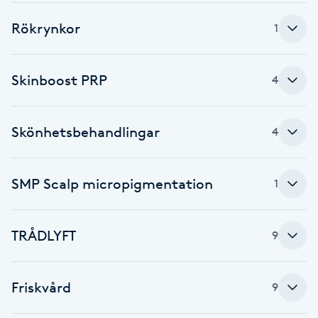
Föning
Rökrynkor
1
G
Gel naglar
Skinboost PRP
4
Gelenaglar
Skönhetsbehandlingar
4
Gellack
SMP Scalp micropigmentation
1
Gellack med förstärkning
Gravidmassage
TRÅDLYFT
9
Gravidyoga
Friskvård
9
Gruppträning