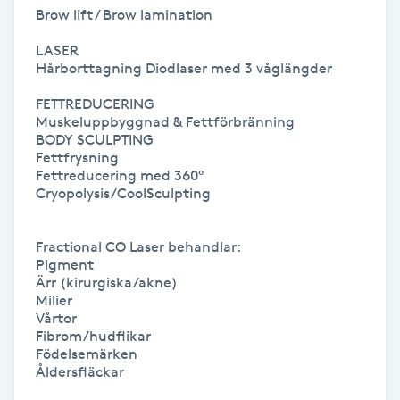
Brow lift / Brow lamination

Nagelförlängning gelé
LASER

Hårborttagning Diodlaser med 3 våglängder

Nagelförlängning glasfiber
FETTREDUCERING

Muskeluppbyggnad & Fettförbränning

Nagelförlängning silke
BODY SCULPTING

Fettfrysning

Fettreducering med 360° 
Nagelförstärkning
Cryopolysis/CoolSculpting

Nagelklippning
Fractional CO Laser behandlar:

Pigment

Ärr (kirurgiska/akne)

Nagelsvamp
Milier

Vårtor

Fibrom/hudflikar

Nageltrång
Födelsemärken

Åldersfläckar

Nagelvård