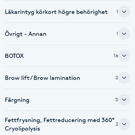
Brynformning
Läkarintyg körkort högre behörighet
1
Brynfärgning
Övrigt - Annan
1
Brynplockning
BOTOX
16
Bröllopsuppsättning
C
Brow lift / Brow lamination
2
Celluliter
Färgning
3
Coachning
Fettfrysning, Fettreducering med 360°
Color correction
2
Cryolipolysis