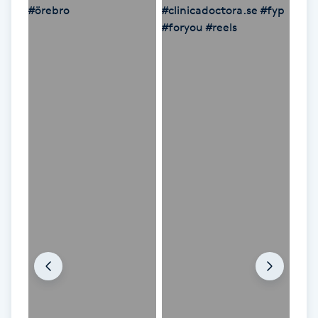
Paraffinbehandling
Pedikyr
Pensionärklippning
Permanent
Permanent hårborttagning
Permanent ögonbrynsmakeup
Personal shopper
Personlig tränare