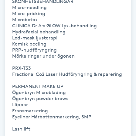
SKÖNHETSBEHANDLINGAR

Megavolymfransar
Micro-needling

Micro-pricking

Microbotox

Melasma
CLINICA Dr A:s GLOW Lyx-behandling

Hydrafacial behandling

Led-mask ljusterapi

Mesoterapi
Kemisk peeling

PRP-hudföryngring

Mörka ringar under ögonen

MicroPen
PRX-T33

Microshading
Fractional Co2 Laser Hudföryngring & reparering

PERMANENT MAKE UP

Mixfransar
Ögonbryn Microblading

Ögonbryn powder brows

N
Läppar

Fransmarkering

Nagelförlängning
Eyeliner Hårbottenmarkering, SMP

Lash lift

Nagelförlängning akryl