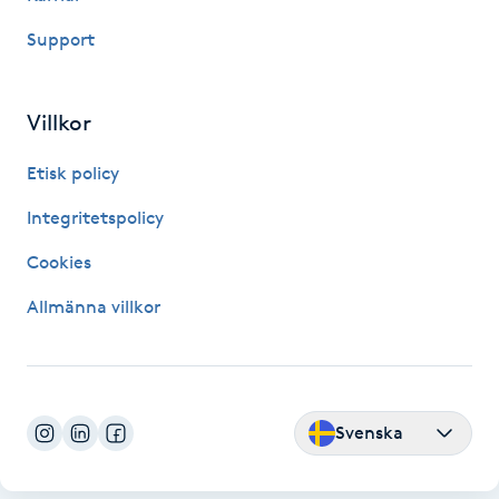
Skägg
Support
Skäggfärgning
Villkor
Skäggklippning
Etisk policy
Integritetspolicy
Skäggtrimmning
Cookies
Skönhet
Allmänna villkor
Slingor
Sockring
Svenska
Spa