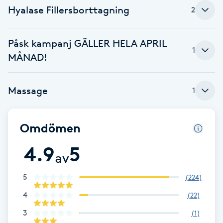
Hot Stone Massage
Hyalase Fillersborttagning
2
Hot yoga
Påsk kampanj GÄLLER HELA APRIL
1
MÅNAD!
Hudföryngring
Massage
Huduppstramning
1
Hudvård
Omdömen
Hyaluronsyra
4.9
5
av
Hyperhidros
5
(
224
)
4
(
22
)
Hypnos
3
(
1
)