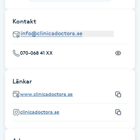
Kinesiologi
Kontakt
Kinesisk medicin
Kiropraktik
070-068 41 XX
Klangmassage
Klippning
Länkar
www.clinicadoctora.se
Klippning & Slingor
clinicadoctora.se
Klippning ungdom
Koppningsmassage