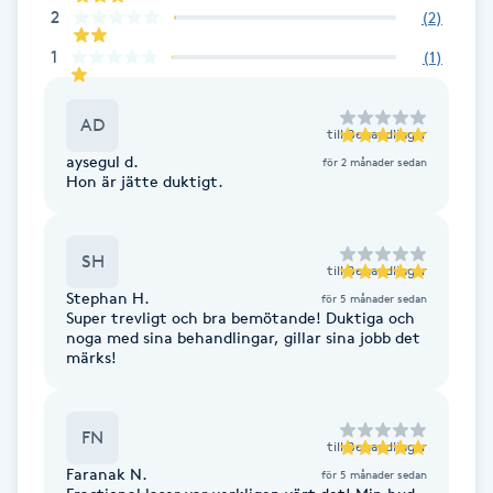
Hårborttagning
2
(
2
)
1
(
1
)
Hårbottenbehandling
AD
till
Behandlingar
Hårförlängning
aysegul d.
för 2 månader sedan
Hon är jätte duktigt.
Hårvård
Hälsa
SH
till
Behandlingar
Stephan H.
för 5 månader sedan
Super trevligt och bra bemötande! Duktiga och
Hälsprickor
noga med sina behandlingar, gillar sina jobb det
I
märks!
Idrottsmassage
FN
till
Behandlingar
IPL
Faranak N.
för 5 månader sedan