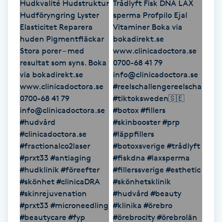
Olaplexbehandling
Ombre
Ombre brows
Ombre naglar
Optiker
Ortobionomi
Ortopedi
Osteopati
P