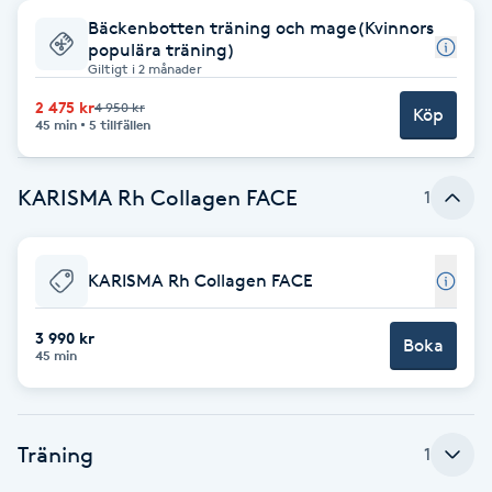
Bäckenbotten träning och mage(Kvinnors
Babylights
populära träning)
Giltigt i 2 månader
Balayage
2 475 kr
4 950 kr
Köp
45 min
5 tillfällen
Bambumassage
KARISMA Rh Collagen FACE
1
Barber
KARISMA Rh Collagen FACE
Barnklippning
3 990 kr
Boka
BIAB
45 min
Blowout
Träning
1
Bottenfärg