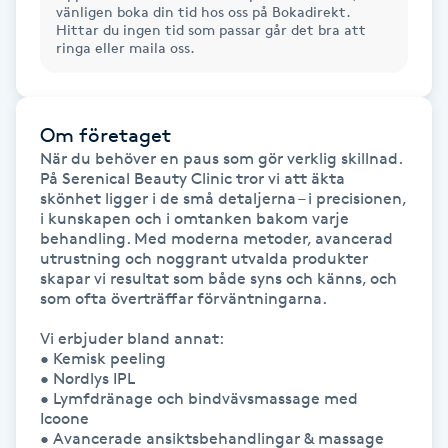
Olaplexbehandling
vänligen boka din tid hos oss på Bokadirekt.
Hittar du ingen tid som passar går det bra att
ringa eller maila oss.
Ombre
Ombre brows
Om företaget
När du behöver en paus som gör verklig skillnad.

På Serenical Beauty Clinic tror vi att äkta 
Ombre naglar
skönhet ligger i de små detaljerna – i precisionen, 
i kunskapen och i omtanken bakom varje 
Optiker
behandling. Med moderna metoder, avancerad 
utrustning och noggrant utvalda produkter 
skapar vi resultat som både syns och känns, och 
Ortobionomi
som ofta överträffar förväntningarna.

Vi erbjuder bland annat:

Ortopedi
• Kemisk peeling

• Nordlys IPL

• Lymfdränage och bindvävsmassage med 
Osteopati
Icoone

P
• Avancerade ansiktsbehandlingar & massage
