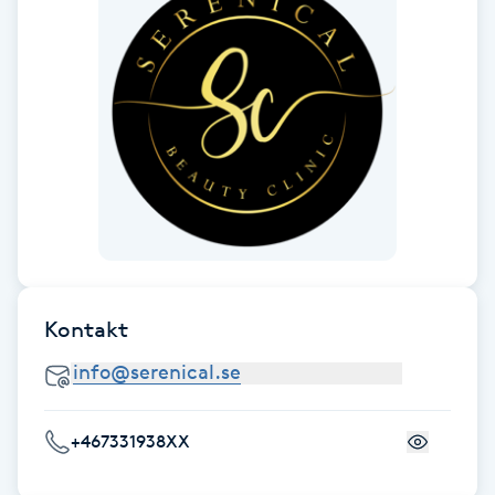
Megavolymfransar
Melasma
Mesoterapi
MicroPen
Microshading
Kontakt
Mixfransar
N
Nagelförlängning
+467331938XX
Nagelförlängning akryl