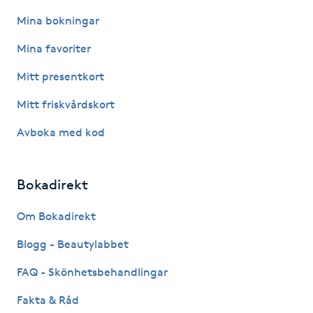
Mina bokningar
PRX-T33
Mina favoriter
Psoriasis
Mitt presentkort
PT
Mitt friskvårdskort
R
Avboka med kod
Radiofrekvens
Bokadirekt
Rakning
Om Bokadirekt
Reflexologi
Blogg - Beautylabbet
FAQ - Skönhetsbehandlingar
Regndroppsmassage
Fakta & Råd