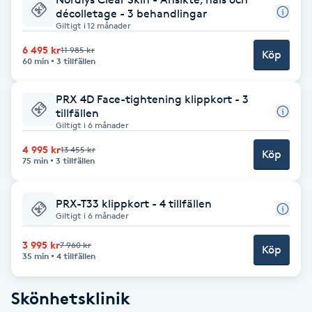
décolletage - 3 behandlingar
IPL hårborttagning
Giltigt i 12 månader
6 495 kr
11 985 kr
Köp
60 min
3 tillfällen
IR-massage
J
PRX 4D Face-tightening klippkort - 3
tillfällen
Japansk massage
Giltigt i 6 månader
K
4 995 kr
13 455 kr
Köp
75 min
3 tillfällen
K18
PRX-T33 klippkort - 4 tillfällen
Katun fransar
Giltigt i 6 månader
3 995 kr
7 960 kr
Köp
Kemisk peeling
35 min
4 tillfällen
Keratinbehandling
Skönhetsklinik