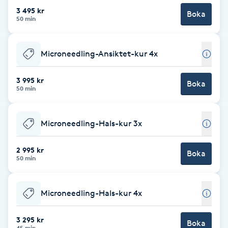
3 495 kr
Boka
Brynformning
50 min
Brynfärgning
Microneedling-Ansiktet-kur 4x
Brynplockning
3 995 kr
Boka
50 min
Bröllopsuppsättning
C
Microneedling-Hals-kur 3x
Celluliter
2 995 kr
Boka
50 min
Coachning
Microneedling-Hals-kur 4x
Color correction
3 295 kr
Boka
45 min