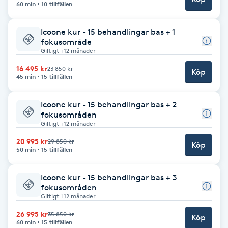
60 min
10 tillfällen
Gua Sha-massage
Icoone kur - 15 behandlingar bas + 1
H
fokusområde
Giltigt i 12 månader
Hatha Yoga
16 495 kr
23 850 kr
Köp
45 min
15 tillfällen
Headspa
Icoone kur - 15 behandlingar bas + 2
fokusområden
Healing
Giltigt i 12 månader
20 995 kr
29 850 kr
Köp
Herrklippning
50 min
15 tillfällen
HIFU
Icoone kur - 15 behandlingar bas + 3
fokusområden
Giltigt i 12 månader
Hollywood Peel
26 995 kr
35 850 kr
Köp
60 min
15 tillfällen