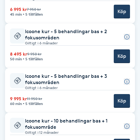
Fransk manikyr
6 995 kr
7 950 kr
Köp
45 min
5 tillfällen
Fransrengöring
Icoone kur - 5 behandlingar bas + 2
fokusområden
Frekvensterapi
Giltigt i 6 månader
8 495 kr
9 950 kr
Köp
Friskvård
50 min
5 tillfällen
Icoone kur - 5 behandlingar bas + 3
Friskvårdsmassage
fokusområden
Giltigt i 6 månader
Frisör
9 995 kr
11 950 kr
Köp
60 min
5 tillfällen
Funktionsanalys
Icoone kur - 10 behandlingar bas + 1
fokusområde
Färgning
Giltigt i 12 månader