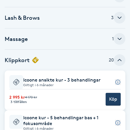
Fotsvamp
Lash & Brows
3
Fotvård
Massage
Fransar
1
Fransborttagning
Klippkort
20
Fransfärgning
Icoone ansikte kur - 3 behandlingar
Giltigt i 6 månader
Fransförlängning
2 995 kr
4 170 kr
Köp
3 tillfällen
Fransförlängning Megavolym
Icoone kur - 5 behandlingar bas + 1
Fransförlängning Volym
fokusområde
Giltigt i 6 månader