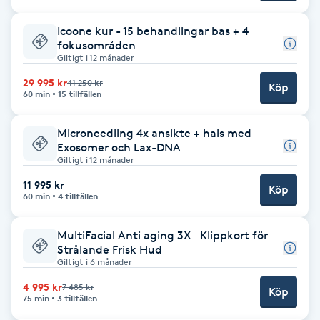
Hot Stone Massage
Icoone kur - 15 behandlingar bas + 4
fokusområden
Hot yoga
Giltigt i 12 månader
29 995 kr
41 250 kr
Köp
Hudföryngring
60 min
15 tillfällen
Huduppstramning
Microneedling 4x ansikte + hals med
Exosomer och Lax-DNA
Giltigt i 12 månader
Hudvård
11 995 kr
Köp
60 min
4 tillfällen
Hyaluronsyra
MultiFacial Anti aging 3X – Klippkort för
Hyperhidros
Strålande Frisk Hud
Giltigt i 6 månader
4 995 kr
7 485 kr
Hypnos
Köp
75 min
3 tillfällen