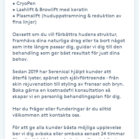
• CryoPen

• Lashlift & Browlift med keratin

Paraffinbehandling
• Plasmalift (huduppstramning & reduktion av 
fina linjer)

Pedikyr
Oavsett om du vill förbättra hudens struktur, 
framhäva dina naturliga drag eller ta bort något 
Pensionärklippning
som inte längre passar dig, guidar vi dig till den 
behandling som ger bäst resultat för just dina 
behov.

Permanent
Sedan 2019 har Serenical hjälpt kunder att 
återfå lyster, spänst och självförtroende – från 
Permanent hårborttagning
skin rejuvenation till styling av fransar och bryn.

Boka gärna en kostnadsfri konsultation så 
skapar vi en personlig behandlingsplan för dig.

Permanent ögonbrynsmakeup
Har du frågor eller funderingar är du alltid 
välkommen att kontakta oss.

Personal shopper
För att ge alla kunder bästa möjliga upplevelse 
Personlig tränare
ber vi dig avboka eller omboka senast 24 timmar 