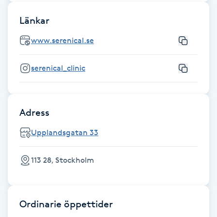
Länkar
Nagelförlängning gelé
www.serenical.se
Nagelförlängning glasfiber
serenical_clinic
Nagelförlängning silke
Nagelförstärkning
Adress
Nagelklippning
Upplandsgatan 33
Nagelsvamp
113 28, Stockholm
Nageltrång
Ordinarie öppettider
Nagelvård