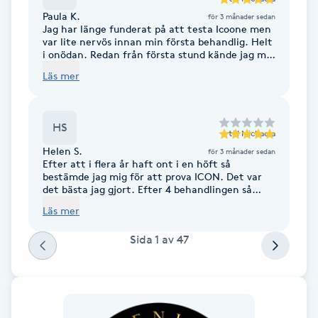
Paula K.
för 3 månader sedan
M
Jag har länge funderat på att testa Icoone men
var lite nervös innan min första behandlig. Helt
Makeup
i onödan. Redan från första stund kände jag mig
väl omhändertagen av Michaela som var otroligt
Läs mer
varm, profesionell och tog sig tid för att lyssna
på mina önskemål och frågor. Själva
Manikyr & Pedikyr
behandligen gick väldigt smidigt och jag kände
mig trygg genom hela processen. Dock det bästa
HS
av allt var nog resultatet. Nu kan jag äntligen
Massage
till
Michaela
säga hejdå till svullna vader, att resten av huden
Helen S.
för 3 månader sedan
stramas är bara en bonus!
Efter att i flera år haft ont i en höft så
Medial vägledning
bestämde jag mig för att prova ICON. Det var
det bästa jag gjort. Efter 4 behandlingen så
kände jag skillnad, vaknade inte längre på
Läs mer
Medicinsk massage
natten av att det gjorde ont i höften. Kan
promenera bättre och smärtan är borta. Helt
Sida
1
av
47
fantastiskt. Kan verkligen rekommendera att
Meditation
prova!
Medium