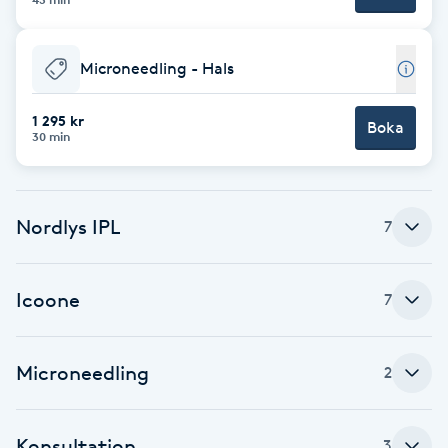
Cryoterapi
D
Microneedling - Hals
Damklippning
1 295 kr
Boka
30 min
Dermapen
Diamantslipning
Nordlys IPL
7
E
Enzympeeling
Icoone
7
Extensions
Microneedling
2
Extensions borttagning
Konsultation
Eyeliner-tatuering
3