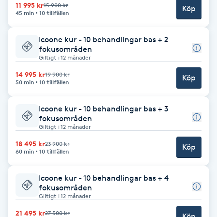
11 995 kr
15 900 kr
Köp
Föning
45 min
10 tillfällen
G
Icoone kur - 10 behandlingar bas + 2
Gel naglar
fokusområden
Giltigt i 12 månader
14 995 kr
19 900 kr
Gelenaglar
Köp
50 min
10 tillfällen
Gellack
Icoone kur - 10 behandlingar bas + 3
fokusområden
Giltigt i 12 månader
Gellack med förstärkning
18 495 kr
23 900 kr
Köp
60 min
10 tillfällen
Gravidmassage
Icoone kur - 10 behandlingar bas + 4
Gravidyoga
fokusområden
Giltigt i 12 månader
Gruppträning
21 495 kr
27 500 kr
Köp