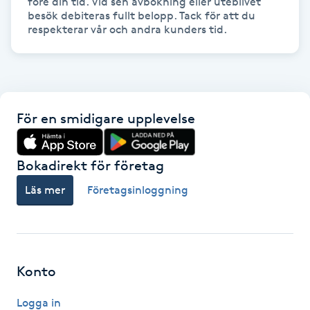
före din tid. Vid sen avbokning eller uteblivet 
besök debiteras fullt belopp. Tack för att du 
Picolaser
respekterar vår och andra kunders tid.
Piercing
Pigmentbehandling
För en smidigare upplevelse
Pigmentfläckar
Bokadirekt för företag
Plastikkirurgi
Läs mer
Företagsinloggning
Powder brows
Power Yoga
Konto
PRP (Platelet Rich Plasma)
Logga in