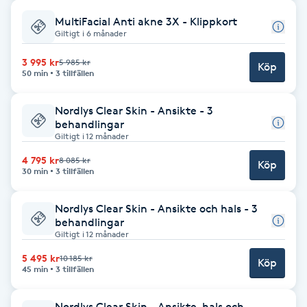
Hårborttagning
MultiFacial Anti akne 3X - Klippkort
Giltigt i 6 månader
Hårbottenbehandling
3 995 kr
5 985 kr
Köp
50 min
3 tillfällen
Hårförlängning
Nordlys Clear Skin - Ansikte - 3
Hårvård
behandlingar
Giltigt i 12 månader
4 795 kr
8 085 kr
Hälsa
Köp
30 min
3 tillfällen
Hälsprickor
Nordlys Clear Skin - Ansikte och hals - 3
I
behandlingar
Giltigt i 12 månader
Idrottsmassage
5 495 kr
10 185 kr
Köp
45 min
3 tillfällen
IPL
Nordlys Clear Skin - Ansikte, hals och