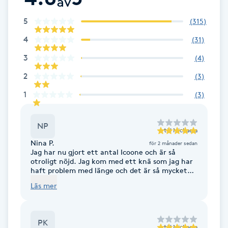
av
5
(
315
)
LED-ljusterapi
4
(
31
)
Liktornar
3
(
4
)
2
(
3
)
LPG
1
(
3
)
LPG-behandling
NP
till
Michaela
LPG-massage
Nina P.
för 2 månader sedan
Jag har nu gjort ett antal Icoone och är så
otroligt nöjd. Jag kom med ett knä som jag har
Luggklippning
haft problem med länge och det är så mycket
bättre nu efter några behandlingar. Michaela är
Läs mer
fantastisk! Så lugn, trygg och kunnig. Jag kan
Lymfmassage
varmt rekommendera både behandlingen Icoone
och Michaela.
PK
Läpptatuering
till
Michaela