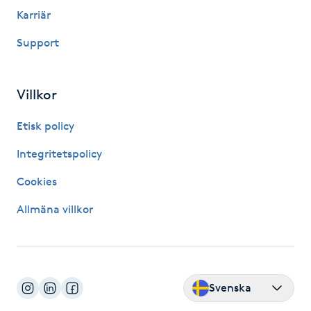
Reiki
Karriär
Reikihealing
Support
Reiki massage
Villkor
Restorative Yoga
Etisk policy
Integritetspolicy
Rosacea
Cookies
Rosenmetoden
Allmäna villkor
Ryggmassage
S
Svenska
Samtalsterapi