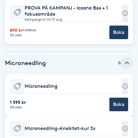
PROVA PÅ KAMPANJ - Icoone Bas + 1
Babylights
fokusområde
Kampanjpris till 31 aug
Balayage
890 kr
1 590 kr
Boka
35 min
Bambumassage
Microneedling
6
Barber
Barnklippning
Microneedling
BIAB
1 595 kr
Boka
50 min
Blowout
Microneedling-Ansiktet-kur 3x
Bottenfärg