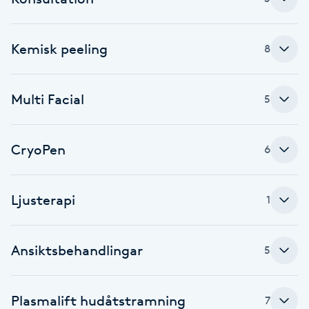
F
Kemisk peeling
8
Face framing
Faceliftmassage
Multi Facial
5
Fet hårbotten
CryoPen
6
Fettreducering
Ljusterapi
1
Fibromassage
Fillers
Ansiktsbehandlingar
5
Fotmassage
Plasmalift hudåtstramning
7