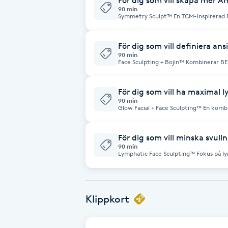
För dig som vill skapa mer A
90 min
Fotsvamp
Symmetry Sculpt™ En TCM-inspirerad 
på muskelbalans, fascia och meridiane
balanserat ansiktsuttryck.
Fotvård
För dig som vill definiera ans
90 min
Face Sculpting + Bojin™ Kombinerar BE
tekniker för att skapa tydligare käkli
Fransar
naturligt ansiktslyft.
För dig som vill ha maximal ly
Fransborttagning
90 min
Glow Facial + Face Sculpting™ En komb
Face Sculpting som ger djup återfuktni
strålande glow.
Fransfärgning
För dig som vill minska svul
90 min
Lymphatic Face Sculpting™ Fokus på lym
Fransförlängning
naturliga dränage för ett lättare och 
Fransförlängning Megavolym
Klippkort
Fransförlängning Volym