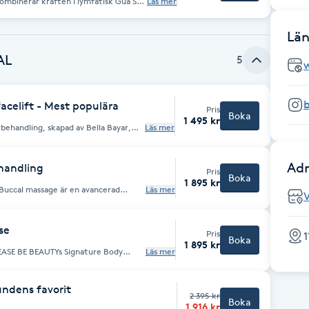
ombinerar kraften i lymfatisk Gua Sha
Läs mer
mråden där spänningar ofta byggs upp
äpper frigörs stagnationer,
d och spänningar i kroppen – Öka
 blir ett ansikte som känns lättare,
ma ansiktskonturer och minska fina
Län
lt utan injektioner eller kirurgi.
ar Behandlingen inleds
e med Gua Sha och koppning, följt av
AL
5
ulerar lymfan OBS: Efter
älj gärna en tid då du har möjlighet
b
celift - Mest populära
Pris
Boka
1 495 kr
rbehandling, skapad av Bella Bayar,
Läs mer
age, modern estetik och österländsk
r med Gua Sha och vakuum för att
Adr
naturliga återhämtning. Genom
handling
Pris
nkturpunkter frigörs stagnation,
Boka
1 895 kr
jälper till att
Läs mer
r samtidigt som den stimulerar blod-
gt och invändigt via munhålan för att
n ger ett mjukt lyft, ökar
a cirkulationen och skapa ett
ch lyster. Resultatet är en
pänst, klarare hudton och ett synligt
at till stress, tandpressning,
se
Pris
1
Boka
 är genomtänkt, varje rörelse har ett
1 895 kr
er, temporalis och pterygoideus)
Läs mer
ing och käkledsbesvär Främjar
ättrar hudton, elasticitet och
återhämtning och ger djup
s på dekolletage, bröstkorg, hals,
ndens favorit
tiska effekter med synliga estetiska
2 395 kr
 spänningar upp samtidigt som
Boka
v personer med spända käkar,
1 916 kr