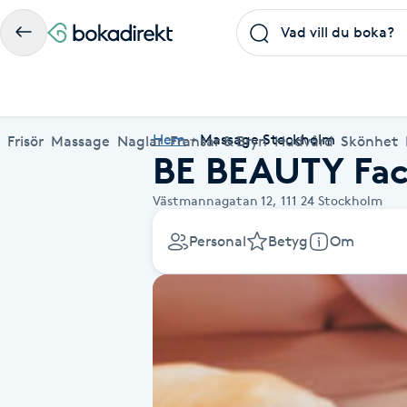
Frisör
Massage
Naglar
Fransar & Bryn
Hudvård
Skönhet
Hälsa
A
Populära friskvårdstjänster
Populärt att boka
Populära Dealskategorier
Hem
Massage Stockholm
Frisör
Massage
Naglar
Fransar & Bryn
Hudvård
Skönhet
BE BEAUTY Fac
Massage
Frisör
Frisör
Koppningsmassage
Manikyr
Lashlift
Microblading
Yoga
Akne
Boka klippning, färg, balayage eller barberare - allt
Thaimassage, gravidmassage, koppning eller klassisk
Manikyr, nagelförlängning, akryl eller gellack - boka
Lashlift, browlift, fransförlängning och trådning - få
Ansiktsbehandling, microneedling, Dermapen eller
Spraytan, fillers, tandblekning eller makeup -
Akupunktur, kiropraktik, yoga eller samtalsterapi -
Thaimassage
Massage
Barberare
Taktil massage
Hudvård
Browlift
Spa
Hot yoga
Västmannagatan 12,
111 24
Stockholm
för ditt hår på ett ställe.
- hitta rätt behandling här.
dina naglar hos proffs.
form och färg med stil.
LPG - boka din hudvård nu.
upptäck skönhetsbehandlingar här.
boka din väg till välmående.
Aknebehandling
Ansiktsmassage
Thaimassage
Massage
Naprapati
Ansiktsbehandling
Naglar
Piercing
Akupunktur
Frisör nära mig
Massage nära mig
Naglar nära mig
Fransar & Bryn nära mig
Hudvård nära mig
Skönhet nära mig
Hälsa nära mig
Personal
Betyg
Om
Fotmassage
Ansiktsmassage
Hudvård
Kiropraktik
Microneedling
Manikyr
Spraytan
Samtalsterapi
Akrylnaglar
Lymfmassage
Naglar
Ansiktsbehandling
Träning
Lashlift
Pedikyr
Akupressur
Gravidmassage
Pedikyr
Personlig träning (PT)
Browlift
Akupunktur