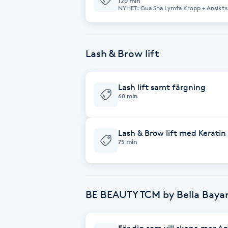
120 min
Eyeliner-tatuering
Matsmältningsproblematik • Sömnsvårigheter Du kommer at
NYHET: Gua Sha Lymfa Kropp + Ansiktslyft – 12
efter behandlingen. Jag rekommendera
helkroppsbehandling som kombinerar k
F
har möjlighet att ta det lugnt efter behandlingen. Gua s
koppning för kroppen med en lyftande 
och rygg genererar ofta vad som benä
för ansiktet. Denna behandling är perfekt för dig som vill: – Rensa ut
röda märken på huden som orsakas av t
stagnation och vätska – Minska svullna
Till skillnad från ett blåmärke eller en 
Face framing
cirkulation, lyster och vitalitet – For
under huden. I väst associerar vi oftast den här typen av märken med smärt
linjer – Minska stress, huvudvärk och muskelspänning
Lash & Brow lift
men sha gör inte ont. Det är dock vikt
med djup och välgörande kroppsmassag
kan uppstå och att de försvinner inom 24-72h. Sha är ett tec
av effektiv ansiktsmassage med Gua Sh
blockering har släppt. Effekten av beh
Faceliftmassage
facelift-effekt. OBS: Efter behandlingen kan du känna dig trött – välj gärna
en direkt smärtlindring, hur cirkulat
en tid då du har möjlighet att vila.
av viktlöshet och ökad energi.
Lash lift samt färgning
60 min
Fet hårbotten
Fettreducering
Lash & Brow lift med Keratin
75 min
Fibromassage
Fillers
BE BEAUTY TCM by Bella Baya
Fotmassage