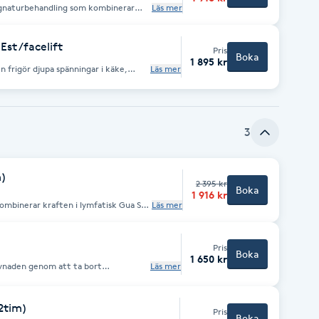
om ett naturligt ansiktslyft.
signaturbehandling som kombinerar
Läs mer
där området över bröstkorgen
och BUCCAL (intraoral) teknik. Under
Qi, andning och inre öppenhet. ⸻
på djupet för att frigöra
 aktivera lymfsystemet. Med hjälp av
st /facelift
assagetekniker öppnas blockeringar
Pris
Boka
r ansiktet ny energi, jämnare
1 895 kr
ngen omfattar även massage av
Läs mer
mråden där spänningar ofta byggs upp
at till stress, tandpressning,
et
äpper frigörs stagnationer,
ch i andningen. Genom att
 blir ett ansikte som känns lättare,
tom relaterade till stress och
art Space Gua Sha Release till att:
lt utan injektioner eller kirurgi.
nskar svullnad • Förbättrar hudton,
er nervsystemets återhämtningSläppa
ultat du kan se och
3
 förbättra ansiktets symmetri Skapa
ck När käkmusklerna
tergå till sitt naturliga
llnad redan efter första
m)
2 395 kr
ik med modern koppningsterapi.
Boka
löden • skapa en friare och mer öppen
1 916 kr
engöring som förbereder huden för
ningar för ett naturligt lyft •
ombinerar kraften i lymfatisk Gua Sha
Läs mer
ua Sha-verktyget används för att lösa
rn Body
timulera mikrocirkulationen.
d och spänningar i kroppen – Öka
nsiktskräm som ger
ån TCM (Traditionell kinesisk
ma ansiktskonturer och minska fina
lande utseende.
ar Behandlingen inleds
Pris
tomi och naturliga flöden
Boka
e med Gua Sha och koppning, följt av
1 650 kr
om återställer balans genom att
ulerar lymfan OBS: Efter
vnaden genom att ta bort
Läs mer
urliga flöden. Öppna upp.
älj gärna en tid då du har möjlighet
ta eller obehag. Gua sha är en
är muskler, leder och ligament
eflexpunkter. • Generell
, axlar, höft, armar, händer, ben och
2tim)
Pris
astma • Huvudvärk och migrän •
Boka