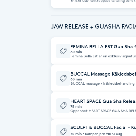
En exklusiv helkroppsbehandling som k
hårbotten, nacke och dekolletage – o
och koppning Denna behandling är perfekt för dig som vill: – Rensa ut
och blockerar flödet. När musklerna sl
stagnation och vätska – Minska svullna
lymfsystemet stimuleras och resultatet
Brynformning
cirkulation, lyster och vitalitet – For
mer balanserat och strålande vitalt – he
linjer – Minska stress, huvudvärk och muskelspänning
med djup och välgörande kroppsmassag
JAW RELEASE + GUASHA FACI
effektiv mage massage med Gua Sha som stim
Brynfärgning
behandlingen kan du känna dig trött – v
att vila.
FEMINA BELLA EST Gua Sha fa
Brynplockning
60 min
Femina Bella Est är en exklusiv signatu
inspirerad av traditionell ansiktsmass
Bröllopsuppsättning
energilära. Behandlingen kombinerar rytmisk manuell massage,
lymfdränage, akupressur samt teknike
aktivera Qi-flödet och stimulera hudens 
BUCCAL Massage Käkledsbe
C
att arbeta längs meridianer och akupu
60 min
spänningar löses upp och energin får flöda fritt. Gua Sha h
BUCCAL massage / käkledsbehandling Buccal massage är en avancerad
forma och definiera ansiktets konture
behandling där vi arbetar både utvändi
Celluliter
och lymfcirkulationen. Vakuumteknike
mjuka upp spända käkmuskler, stimuler
syresättningen och bidrar till hudens elasticitet o
naturligt ansiktslyft utan kirurgi. Metoden frigör djupa spänningar i käke,
naturlig "facelift-effekt" – med mer s
ansikte och nacke – vilket ofta är koppl
HEART SPACE Gua Sha Relea
piggare uttryck. Femina Bella Est är mer än en behandling – det är ett möte
huvudvärk och postural obalans. Fördelar med Buccal Massage Löser upp
Coachning
75 min
mellan själ och hud, där varje beröring
spänningar i käkmuskulaturen (masset
Öppenhet HEART SPACE GUA SHA RELEASE BE BEAUTYs Signature Body
syfte.
Lindrar symtom vid stress, tandpressn
Treatment “Öppna upp kroppen genom att frigöra den.” Vad är Heart Space
lymfdränage och minskar svullnad Förb
Gua Sha Release? Heart Space Gua Sha Release är en avancerad Body
ansiktskontur Stödjer nervsystemets 
Color correction
Sculpting-behandling med särskilt foku
avslappning Buccal massage passar dig som vill gå djupare än en vanlig
SCULPT & BUCCAL Facial - Ku
axlar och övre rygg. Genom en kombination av Gua Sha, meridianmassage,
ansiktsmassage och kombinera terapeu
lymfdränage och fascia release mjukas
75 min
Kampanjpris till 31 aug
resultat. Den är särskilt uppskattad a