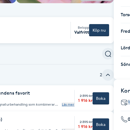
Tor
Belopp
Köp nu
Fre
Valfritt
Lör
Sön
2
Ko
ndens favorit
2 395 kr
Boka
1 916 kr
signaturbehandling som kombinerar
Läs mer
och BUCCAL (intraoral) teknik. Under
på djupet för att frigöra
 aktivera lymfsystemet. Med hjälp av
m)
assagetekniker öppnas blockeringar
2 395 kr
Boka
r ansiktet ny energi, jämnare
1 916 kr
ngen omfattar även massage av