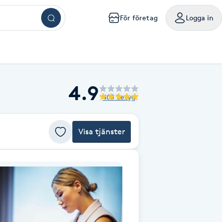
För företag
Logga in
ar
ngar
ingar
ingar
ingar
kningar
sökningar
4.9
g
mig
a mig
handling nära mig
sör Västerås
Browlift Stockholm
Naglar Västerås
Yoga Göteborg
Tatuering Göteborg
Massage Västerås
Microneedling Göteborg
mpanjer samlade på ett ställe
oka friskvårdstjänster på Bokadirekt
Använd hos över 10 000 specialister i hela landet
405 betyg
m
lm
olm
holm
ockholm
handling Stockholm
isör Örebro
Browlift Göteborg
Naglar Örebro
Hot yoga Stockholm
Tatuering Malmö
Massage Örebro
Microneedling Malmö
ka sista minuten-tider med rabatt
nvänd hos över 4 500 utövare
Levereras digitalt eller hem i brevlådan
sta något nytt till bättre pris
iltigt till 30:e juni 2027
Gäller i 1 år från inköpsdatum
g
rg
org
teborg
handling Göteborg
isör Linköping
Browlift Malmö
Naglar Helsingborg
Hot yoga Malmö
Tandblekning Stockholm
Massage Linköping
LPG Stockholm
Visa tjänster
ö
lmö
handling Malmö
isör Jönköping
Microblading Stockholm
Spa Stockholm
Spraytan Stockholm
Massage Helsingborg
LPG Göteborg
tta en deal
öp
Köp
Mitt friskvårdskort
Mitt presentkort
ckholm
sala
ling Stockholm
Microblading Göteborg
Spa Göteborg
Spraytan Örebro
LPG Malmö