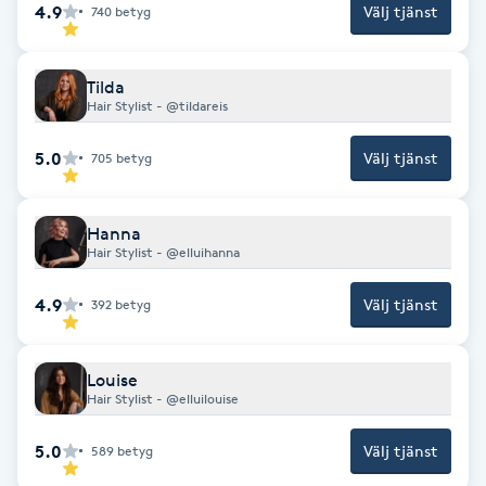
4.9
Välj tjänst
740
betyg
Fotsvamp
Fotvård
Tilda
Hair Stylist - @tildareis
Fransar
5.0
Välj tjänst
705
betyg
Fransborttagning
Hanna
Hair Stylist - @elluihanna
Fransfärgning
4.9
Välj tjänst
392
betyg
Fransförlängning
Louise
Fransförlängning Megavolym
Hair Stylist - @elluilouise
Fransförlängning Volym
5.0
Välj tjänst
589
betyg