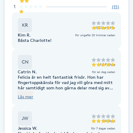
Hot Stone Massage
1
(
15
)
Hot yoga
KR
till
Charlotte
Kim R.
för ungefär 20 timmar sedan
Hudföryngring
Bästa Charlotte!
Huduppstramning
CN
till
Felicia
Hudvård
Catrin N.
för en dag sedan
Felicia är en helt fantastisk frisör. Hon har
fingertoppskänsla för vad jag vill göra med mitt
Hyaluronsyra
hår samtidigt som hon gärna delar med sig av
sina egna åsikter. Det är en oslagbar
Läs mer
kombination!
Hyperhidros
JW
Hypnos
till
Eleni
Jessica W.
för 7 dagar sedan