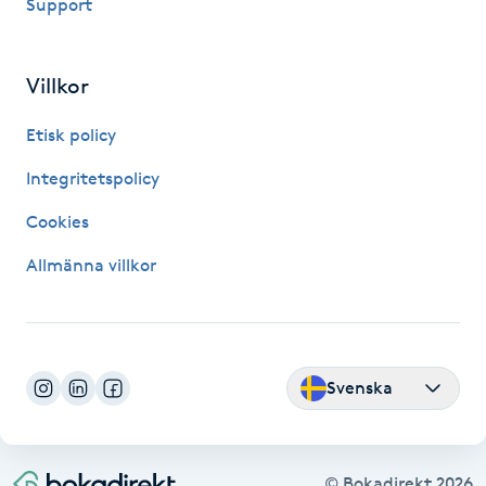
Support
Naglar borttagning
Villkor
Naglar reparation
Etisk policy
Naprapati
Integritetspolicy
Cookies
Navelpiercing
Allmänna villkor
NBE-massage
Ny frisyr
O
Svenska
Olaplex
© Bokadirekt
2026