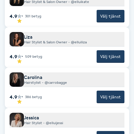
Hair Stylist & Salon Owner - @elluikate
F
4.9
Välj tjänst
301
betyg
Face framing
Liza
Faceliftmassage
Hair Stylist & Salon Owner - @elluiliza
Fet hårbotten
4.9
Välj tjänst
509
betyg
Fettreducering
Carolina
Hairstylist - @carrobagge
Fibromassage
4.9
Välj tjänst
386
betyg
Fillers
Jessica
Fotmassage
Hair Stylist - @elluijessi