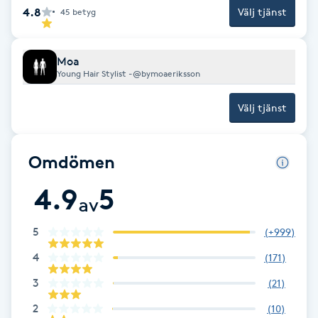
4.8
Välj tjänst
45
betyg
Gua Sha-massage
H
Moa
Young Hair Stylist -@bymoaeriksson
Hatha Yoga
Välj tjänst
Headspa
Omdömen
Healing
4.9
5
av
Herrklippning
5
(
+999
)
HIFU
4
(
171
)
3
(
21
)
Hollywood Peel
2
(
10
)