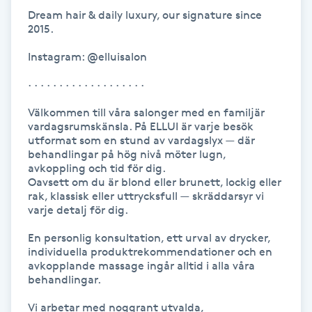
Dream hair & daily luxury, our signature since 
2015.

LED-ljusterapi
Instagram: @elluisalon

Liktornar
· · · · · · · · · · · · · · · · · · ·

Välkommen till våra salonger med en familjär 
LPG
vardagsrumskänsla. På ELLUI är varje besök 
utformat som en stund av vardagslyx — där 
LPG-behandling
behandlingar på hög nivå möter lugn, 
avkoppling och tid för dig.

Oavsett om du är blond eller brunett, lockig eller 
LPG-massage
rak, klassisk eller uttrycksfull — skräddarsyr vi 
varje detalj för dig.

Luggklippning
En personlig konsultation, ett urval av drycker, 
individuella produktrekommendationer och en 
avkopplande massage ingår alltid i alla våra 
Lymfmassage
behandlingar.

Vi arbetar med noggrant utvalda, 
Läpptatuering