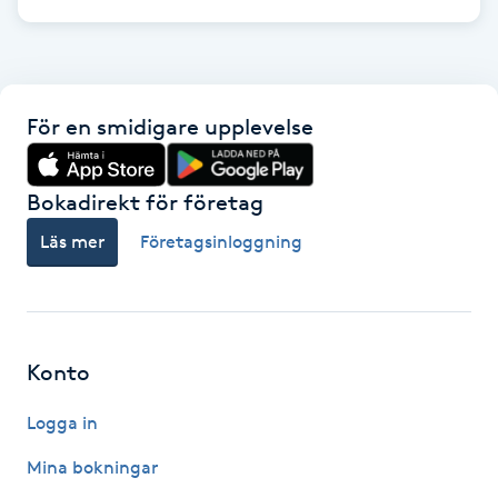
Megavolymfransar
Melasma
För en smidigare upplevelse
Mesoterapi
Bokadirekt för företag
MicroPen
Läs mer
Företagsinloggning
Microshading
Mixfransar
N
Konto
Nagelförlängning
Logga in
Mina bokningar
Nagelförlängning akryl