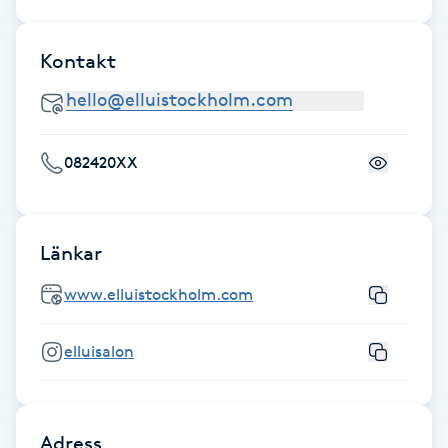
IPL hårborttagning
Kontakt
IR-massage
J
082420XX
Japansk massage
K
Länkar
K18
www.elluistockholm.com
Katun fransar
elluisalon
Kemisk peeling
Keratinbehandling
Adress