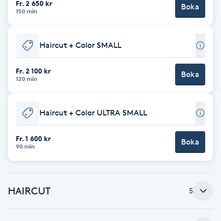
Fr. 2 650 kr
Boka
150 min
Brynformning
Haircut + Color SMALL
Brynfärgning
Fr. 2 100 kr
Brynplockning
Boka
120 min
Bröllopsuppsättning
Haircut + Color ULTRA SMALL
C
Fr. 1 600 kr
Celluliter
Boka
90 min
Coachning
HAIRCUT
5
Color correction