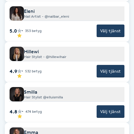
Fransk manikyr
Eleni
Nail Artist - @nailbar_eleni
Fransrengöring
5.0
Välj tjänst
353
betyg
Frekvensterapi
Hillewi
Friskvård
Hair Stylist - @hillewihair
4.9
Välj tjänst
532
betyg
Friskvårdsmassage
Frisör
Smilla
Hair Stylist @elluismilla
Funktionsanalys
4.8
Välj tjänst
474
betyg
Färgning
Emma