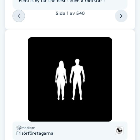
Eleni is by far the best ! Such a rockstar !
Hårborttagning
Sida
1
av
540
Hårbottenbehandling
Hårförlängning
Hårvård
Hälsa
Hälsprickor
I
Idrottsmassage
Medlem
Frisörföretagarna
IPL