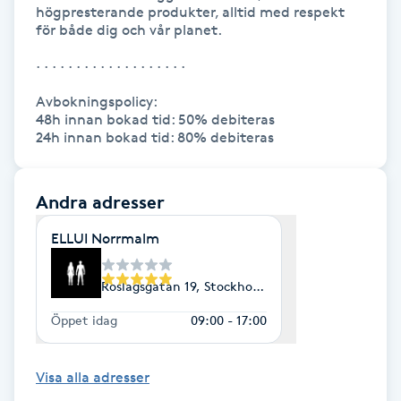
högpresterande produkter, alltid med respekt 
M
för både dig och vår planet.

· · · · · · · · · · · · · · · · · · ·

Makeup
Avbokningspolicy:

Manikyr & Pedikyr
48h innan bokad tid: 50% debiteras 

24h innan bokad tid: 80% debiteras
Massage
Andra adresser
Medial vägledning
ELLUI Norrmalm
Medicinsk massage
Roslagsgatan 19, Stockholm
Meditation
Öppet idag
09:00 - 17:00
Medium
Visa alla adresser