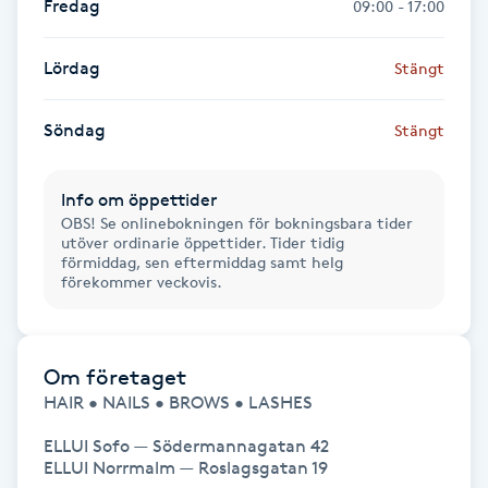
Fredag
09:00 - 17:00
Kosmetisk tatuering
Lördag
Stängt
Kostrådgivning
Söndag
Stängt
Kroppsinpackning
Info om öppettider
Kroppspeeling
OBS! Se onlinebokningen för bokningsbara tider
utöver ordinarie öppettider. Tider tidig
förmiddag, sen eftermiddag samt helg
Käkledsbehandling
förekommer veckovis.
Kärlbehandling
L
Om företaget
HAIR • NAILS • BROWS • LASHES

Laserbehandling
ELLUI Sofo — Södermannagatan 42

ELLUI Norrmalm — Roslagsgatan 19

Lashlift Keratin