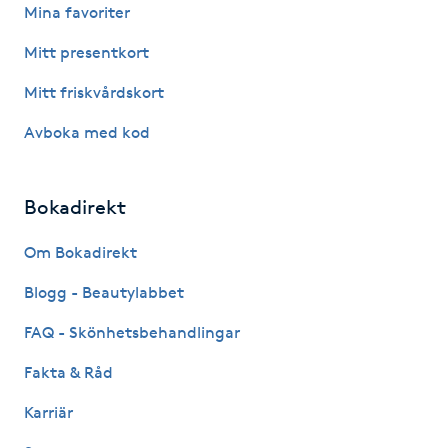
Mina favoriter
Nagelförlängning gelé
Mitt presentkort
Mitt friskvårdskort
Nagelförlängning glasfiber
Avboka med kod
Nagelförlängning silke
Bokadirekt
Nagelförstärkning
Om Bokadirekt
Nagelklippning
Blogg - Beautylabbet
Nagelsvamp
FAQ - Skönhetsbehandlingar
Fakta & Råd
Nageltrång
Karriär
Nagelvård