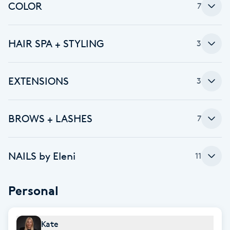
Cryoterapi
COLOR
7
D
HAIR SPA + STYLING
Damklippning
3
Dermapen
EXTENSIONS
3
Diamantslipning
E
BROWS + LASHES
7
Enzympeeling
NAILS by Eleni
11
Extensions
Personal
Extensions borttagning
Kate
Eyeliner-tatuering