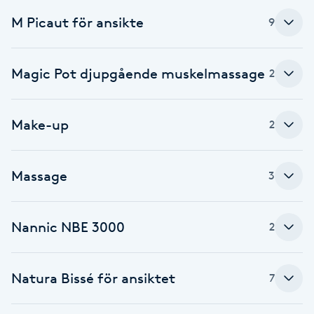
Cryoterapi
M Picaut för ansikte
9
D
Damklippning
Magic Pot djupgående muskelmassage
2
Dermapen
Make-up
2
Diamantslipning
E
Massage
3
Enzympeeling
Nannic NBE 3000
2
Extensions
Extensions borttagning
Natura Bissé för ansiktet
7
Eyeliner-tatuering