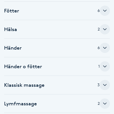
Brynformning
Fötter
6
Brynfärgning
Hälsa
2
Brynplockning
Händer
6
Bröllopsuppsättning
C
Händer o fötter
1
Celluliter
Klassisk massage
3
Coachning
Color correction
Lymfmassage
2