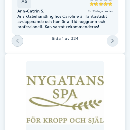
AS
till
Caroline
Föning
Ann-Catrin S.
för 23 dagar sedan
G
Ansiktsbehandling hos Caroline är fantastiskt
avslappnande och hon är alltid noggrann och
professionell. Kan varmt rekommenderas!
Gel naglar
Sida
1
av
324
Gelenaglar
Gellack
Gellack med förstärkning
Gravidmassage
Gravidyoga
Gruppträning