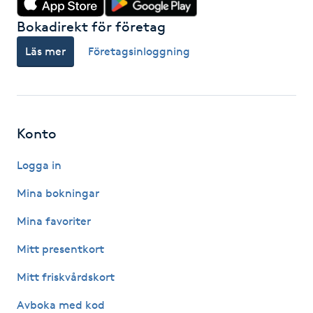
Bokadirekt för företag
IPL hårborttagning
Läs mer
Företagsinloggning
IR-massage
J
Japansk massage
Konto
K
Logga in
K18
Mina bokningar
Katun fransar
Mina favoriter
Mitt presentkort
Kemisk peeling
Mitt friskvårdskort
Keratinbehandling
Avboka med kod