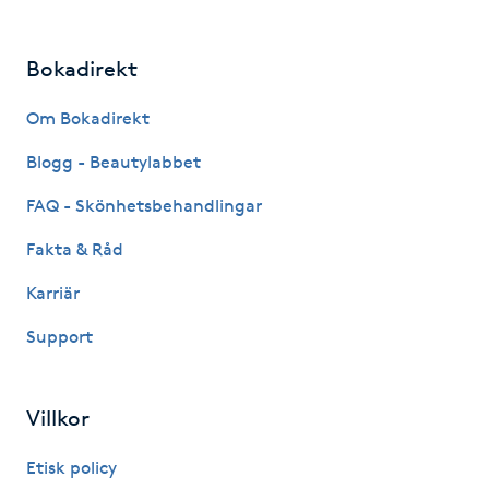
Kinesiologi
Bokadirekt
Kinesisk medicin
Om Bokadirekt
Kiropraktik
Blogg - Beautylabbet
FAQ - Skönhetsbehandlingar
Klangmassage
Fakta & Råd
Klippning
Karriär
Klippning & Slingor
Support
Klippning ungdom
Villkor
Koppningsmassage
Etisk policy