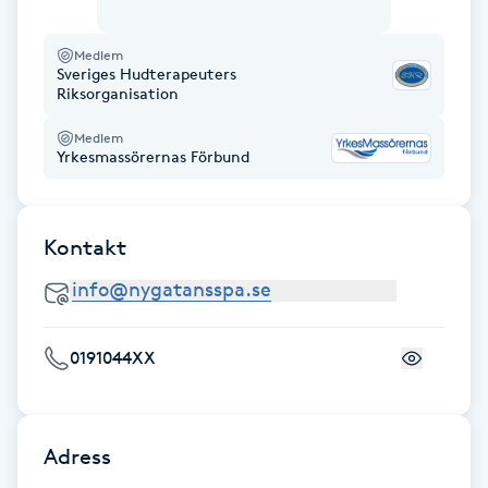
Gua Sha-massage
Medlem
Sveriges Hudterapeuters
H
Riksorganisation
Hatha Yoga
Medlem
Yrkesmassörernas Förbund
Headspa
Kontakt
Healing
Herrklippning
0191044XX
HIFU
Hollywood Peel
Adress