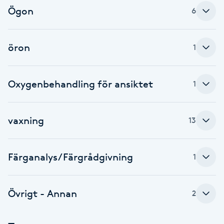
Ögon
6
F
Face framing
öron
1
Faceliftmassage
Oxygenbehandling för ansiktet
1
Fet hårbotten
vaxning
13
Fettreducering
Fibromassage
Färganalys/Färgrådgivning
1
Fillers
Övrigt - Annan
2
Fotmassage