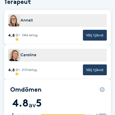
Terapeut
Fotsvamp
Fotvård
Anneli
Fransar
4.8
Välj tjänst
1306
betyg
Fransborttagning
Caroline
Fransfärgning
4.8
Välj tjänst
2113
betyg
Fransförlängning
Omdömen
Fransförlängning Megavolym
4.8
5
av
Fransförlängning Volym
5
(
+999
)