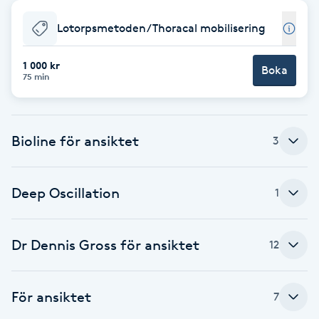
Babylights
Lotorpsmetoden/Thoracal mobilisering
Balayage
1 000 kr
Boka
75 min
Bambumassage
Bioline för ansiktet
3
Barber
Barnklippning
Deep Oscillation
1
BIAB
Dr Dennis Gross för ansiktet
12
Blowout
För ansiktet
7
Bottenfärg