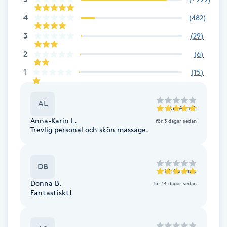
Fransk manikyr
4
(
482
)
3
(
29
)
Fransrengöring
2
(
6
)
Frekvensterapi
1
(
15
)
Friskvård
AL
till
Anneli
Anna-Karin L.
för 3 dagar sedan
Friskvårdsmassage
Trevlig personal och skön massage.
Frisör
DB
till
Caroline
Funktionsanalys
Donna B.
för 14 dagar sedan
Fantastiskt!
Färgning