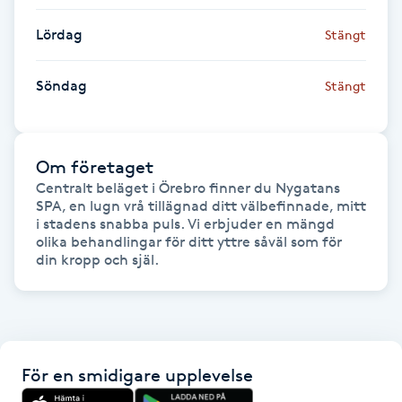
Hårborttagning
Lördag
Stängt
Hårbottenbehandling
Söndag
Stängt
Hårförlängning
Hårvård
Om företaget
Centralt beläget i Örebro finner du Nygatans 
SPA, en lugn vrå tillägnad ditt välbefinnade, mitt 
Hälsa
i stadens snabba puls. Vi erbjuder en mängd 
olika behandlingar för ditt yttre såväl som för 
din kropp och själ. 
Hälsprickor
I
Idrottsmassage
För en smidigare upplevelse
IPL