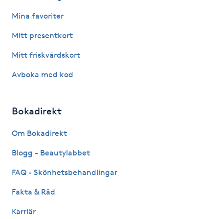
Mina favoriter
IPL hårborttagning
Mitt presentkort
IR-massage
Mitt friskvårdskort
J
Avboka med kod
Japansk massage
K
Bokadirekt
K18
Om Bokadirekt
Katun fransar
Blogg - Beautylabbet
FAQ - Skönhetsbehandlingar
Kemisk peeling
Fakta & Råd
Keratinbehandling
Karriär