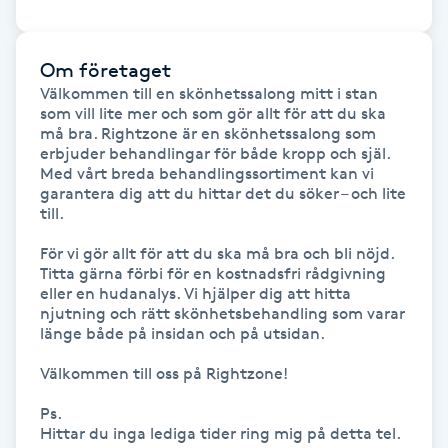
Hot Stone Massage
Om företaget
Hot yoga
Välkommen till en skönhetssalong mitt i stan 
som vill lite mer och som gör allt för att du ska 
Hudföryngring
må bra. Rightzone är en skönhetssalong som 
erbjuder behandlingar för både kropp och själ. 
Med vårt breda behandlingssortiment kan vi 
Huduppstramning
garantera dig att du hittar det du söker – och lite 
till.

Hudvård
För vi gör allt för att du ska må bra och bli nöjd. 
Titta gärna förbi för en kostnadsfri rådgivning 
Hyaluronsyra
eller en hudanalys. Vi hjälper dig att hitta 
njutning och rätt skönhetsbehandling som varar 
länge både på insidan och på utsidan.

Hyperhidros
Välkommen till oss på Rightzone!

Hypnos
Ps.

Hittar du inga lediga tider ring mig på detta tel. 