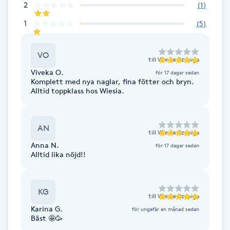
2
(
1
)
Fotsvamp
1
(
5
)
Fotvård
VO
till
Wiesia Czapiga
Fransar
Viveka O.
för 17 dagar sedan
Komplett med nya naglar, fina fötter och bryn.
Alltid toppklass hos Wiesia.
Fransborttagning
Fransfärgning
AN
till
Wiesia Czapiga
Anna N.
för 17 dagar sedan
Fransförlängning
Alltid lika nöjd!!
Fransförlängning Megavolym
KG
till
Wiesia Czapiga
Karina G.
för ungefär en månad sedan
Fransförlängning Volym
Bäst 🤩🥳