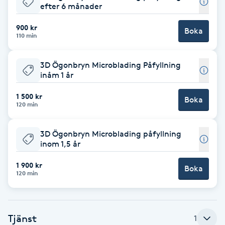
efter 6 månader
Brynformning
900 kr
Boka
110 min
Brynfärgning
3D Ögonbryn Microblading Påfyllning
Brynplockning
inåm 1 år
1 500 kr
Boka
Bröllopsuppsättning
120 min
C
3D Ögonbryn Microblading påfyllning
Celluliter
inom 1,5 år
1 900 kr
Boka
Coachning
120 min
Color correction
Tjänst
1