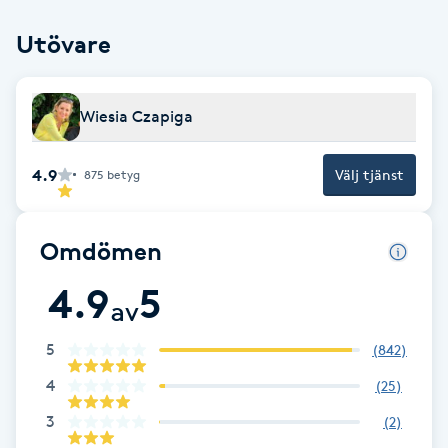
F
Utövare
Face framing
Wiesia Czapiga
Faceliftmassage
4.9
Välj tjänst
875
betyg
Fet hårbotten
Fettreducering
Omdömen
4.9
5
Fibromassage
av
5
(
842
)
Fillers
4
(
25
)
Fotmassage
3
(
2
)