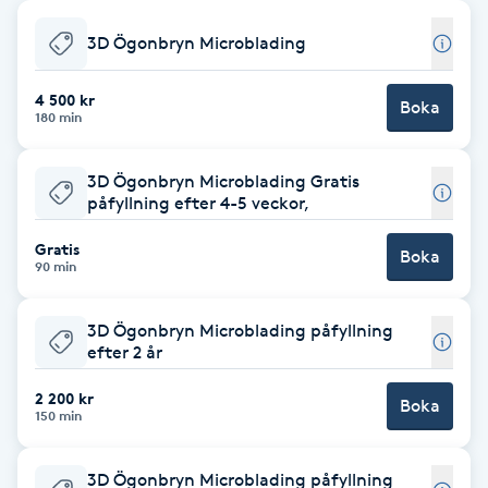
Babylights
3D Ögonbryn Microblading
Balayage
4 500 kr
Boka
180 min
Bambumassage
3D Ögonbryn Microblading Gratis
påfyllning efter 4-5 veckor,
Barber
Gratis
Boka
90 min
Barnklippning
3D Ögonbryn Microblading påfyllning
BIAB
efter 2 år
2 200 kr
Blowout
Boka
150 min
Bottenfärg
3D Ögonbryn Microblading påfyllning