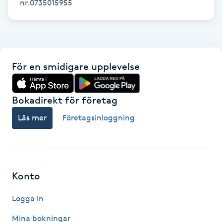
nr.0735015955
Hårborttagning
Hårbottenbehandling
Hårförlängning
För en smidigare upplevelse
Hårvård
Bokadirekt för företag
Hälsa
Läs mer
Företagsinloggning
Hälsprickor
I
Konto
Idrottsmassage
Logga in
IPL
Mina bokningar