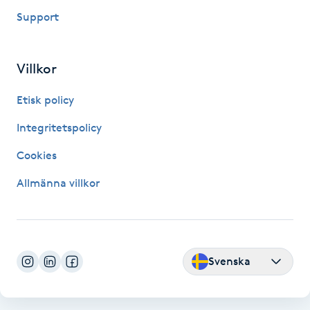
Support
Kinesiologi
Kinesisk medicin
Villkor
Kiropraktik
Etisk policy
Integritetspolicy
Klangmassage
Cookies
Klippning
Allmänna villkor
Klippning & Slingor
Klippning ungdom
Svenska
Koppningsmassage