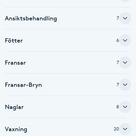
Cryoterapi
D
Ansiktsbehandling
7
Damklippning
Fötter
6
Dermapen
Diamantslipning
Fransar
7
E
Enzympeeling
Fransar-Bryn
7
Extensions
Naglar
8
Extensions borttagning
Vaxning
20
Eyeliner-tatuering