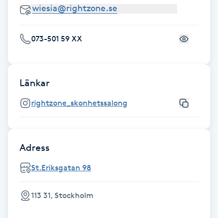
Föning
G
073-501 59 XX
Gel naglar
Gelenaglar
Länkar
rightzone_skonhetssalong
Gellack
Gellack med förstärkning
Adress
Gravidmassage
St.Eriksgatan 98
Gravidyoga
113 31, Stockholm
Gruppträning