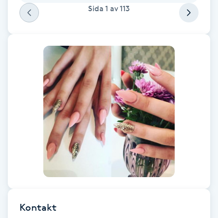
Sida
1
av
113
Fransk manikyr
Fransrengöring
Frekvensterapi
Friskvård
Friskvårdsmassage
Frisör
Funktionsanalys
Färgning
Kontakt