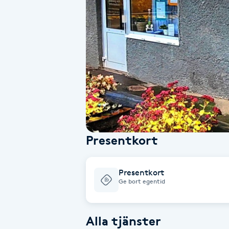
Alternativmedicin
Andningsmassage
Ansiktslyft utan kirurgi
Aromamassage
Ashtanga Yoga
Presentkort
Ayurveda
Presentkort
Ayurvedisk Massage
Ge bort egentid
Ansiktsbehandling djuprengörande
Alla tjänster
B