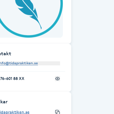
ntakt
76-601 88 XX
kar
idapraktiken.se