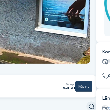
Ko
0
Belopp
Köp nu
Valfritt
Län
t