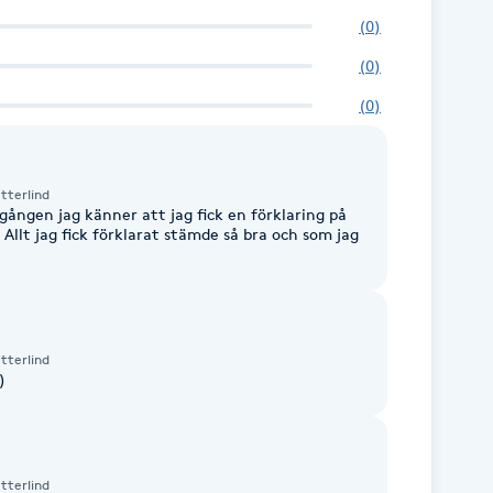
(
0
)
(
0
)
(
0
)
tterlind
gången jag känner att jag fick en förklaring på
Allt jag fick förklarat stämde så bra och som jag
tterlind
)
tterlind