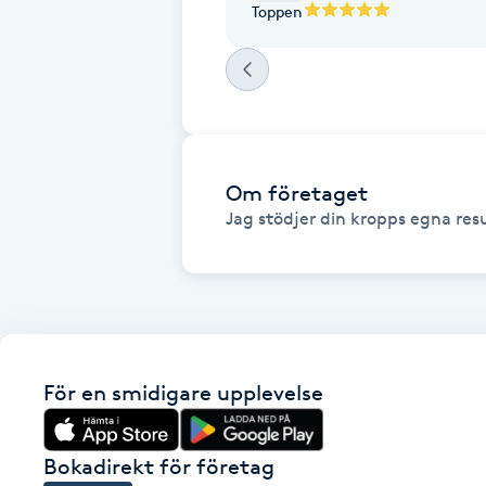
Toppen
Fotsvamp
Fotvård
Fransar
Om företaget
Fransborttagning
Jag stödjer din kropps egna resu
Fransfärgning
Fransförlängning
För en smidigare upplevelse
Fransförlängning Megavolym
Fransförlängning Volym
Bokadirekt för företag