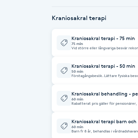
Babylights
Kraniosakral terapi
Balayage
Kraniosakral terapi - 75 min
75 min
Bambumassage
Vid större eller långvariga besvär re
behandlingstid. Ex höft-,ländbesvär, k
med axlar-armar och nacke.
Barber
Kraniosakral terapi - 50 min
50 min
Förstagångsbesök. Lättare fysiska besvär. För djup avspänni
återhämtning utan större fysiska besvä
Barnklippning
bekymmer rekommenderas bokning av 75
en serie av 50 min med korta intervall (1
Kraniosakral behandling - p
60 min
BIAB
Rabatterat pris gäller för pensionärer,
Blowout
Kraniosakral terapi barn och
60 min
Barn fr 8 år, behandlas i vårdnadshavares
Bottenfärg
samband med bokning.