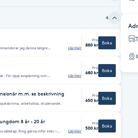
4
Adr
Pris
Boka
880 kr
kommenderar jag denna längre
Läs mer
nä- och fotleder eller grövre besvär
5
Pris
Boka
680 kr
ng och
Läs mer
r. Notera: För större och långvariga
 min istället - alternativt att boka
-2 v mellan tilllfällen).
ensionär m.m. se beskrivning
Pris
Boka
650 kr
 sjukskrivna, arbetslösa, studerande.
 ungdom 8 år - 20 år
Pris
Boka
500 kr
 sällskap. Ring gärna inför eller i
Läs mer