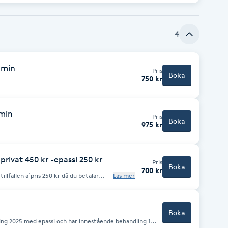
4
0 min
Pris
Boka
750 kr
5min
Pris
Boka
975 kr
rivat 450 kr -epassi 250 kr
Pris
Boka
700 kr
kr då du betalar
Läs mer
ling. Var ekonomisk med ditt
l en del - inte hela summan. Lätta
 behandling när behovet är fler än 2
Boka
ing 2025 med epassi och har innestående behandling 1,5