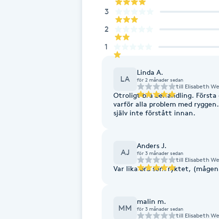
Eyeliner-tatuering
3
F
2
Face framing
1
Faceliftmassage
Linda A.
LA
för 2 månader sedan
till
Elisabeth We
Otroligt bra behandling. Första 
Fet hårbotten
varför alla problem med ryggen. 
själv inte förstått innan.
Fettreducering
Anders J.
Fibromassage
AJ
för 3 månader sedan
till
Elisabeth We
Var lika bra som ryktet, (mågen
Fillers
malin m.
Fotmassage
MM
för 3 månader sedan
till
Elisabeth We