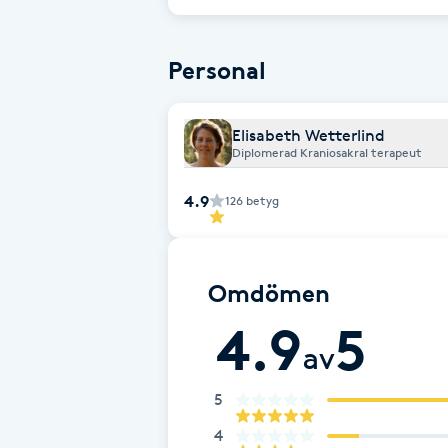
h.
Cryoterapi
D
Personal
Damklippning
Elisabeth Wetterlind
Dermapen
Diplomerad Kraniosakral terapeut
4.9
126
betyg
Diamantslipning
E
Enzympeeling
Omdömen
4.9
5
Extensions
av
Extensions borttagning
5
4