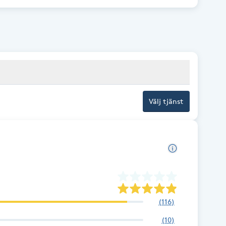
Välj tjänst
(
116
)
(
10
)