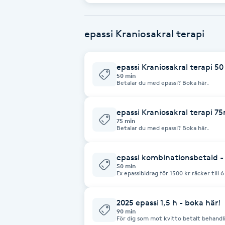
Brynformning
epassi Kraniosakral terapi
Brynfärgning
epassi Kraniosakral terapi 5
50 min
Brynplockning
Betalar du med epassi? Boka här.
Bröllopsuppsättning
epassi Kraniosakral terapi 7
75 min
C
Betalar du med epassi? Boka här.
Celluliter
epassi kombinationsbetald - p
50 min
Ex epassibidrag för 1500 kr räcker till 6 tillfällen a´pris 250 
Coachning
a'pris 450 kr privat för 50 min behand
epassibidrag genom att betala med det til
samtidigt på din privata kostnad för en
tillfällen/år.
2025 epassi 1,5 h - boka här!
Color correction
90 min
För dig som mot kvitto betalt behandl