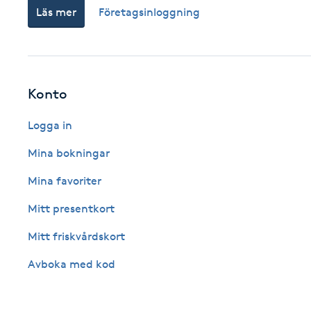
Läs mer
Företagsinloggning
Fransk manikyr
Fransrengöring
Konto
Frekvensterapi
Logga in
Friskvård
Mina bokningar
Friskvårdsmassage
Mina favoriter
Mitt presentkort
Frisör
Mitt friskvårdskort
Funktionsanalys
Avboka med kod
Färgning