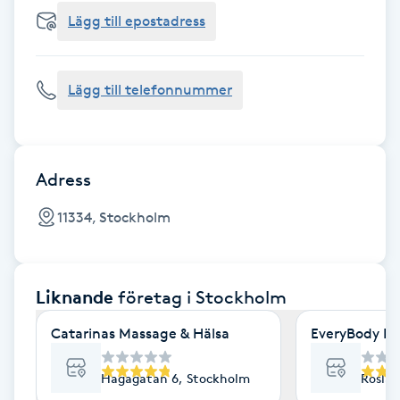
Cryoterapi
Lägg till epostadress
D
Damklippning
Lägg till telefonnummer
Dermapen
Diamantslipning
Adress
E
11334, Stockholm
Enzympeeling
Liknande
företag
i Stockholm
Extensions
Catarinas Massage & Hälsa
EveryBody La
Extensions borttagning
Hagagatan 6, Stockholm
Roslag
Eyeliner-tatuering