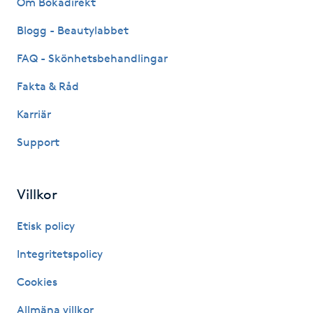
Om Bokadirekt
Fransk manikyr
Blogg - Beautylabbet
Fransrengöring
FAQ - Skönhetsbehandlingar
Fakta & Råd
Frekvensterapi
Karriär
Friskvård
Support
Friskvårdsmassage
Villkor
Frisör
Etisk policy
Funktionsanalys
Integritetspolicy
Cookies
Färgning
Allmäna villkor