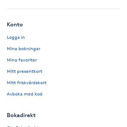
Fotsvamp
Fotvård
Konto
Fransar
Logga in
Mina bokningar
Fransborttagning
Mina favoriter
Fransfärgning
Mitt presentkort
Mitt friskvårdskort
Fransförlängning
Avboka med kod
Fransförlängning Megavolym
Bokadirekt
Fransförlängning Volym