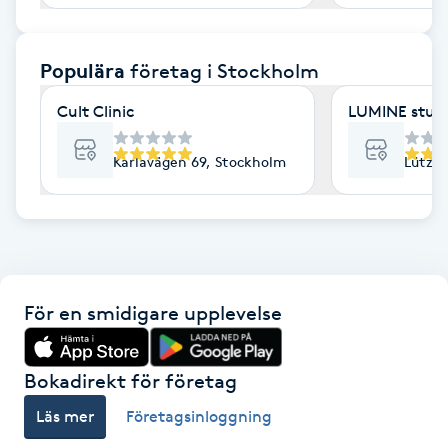
F
Populära
företag
i Stockholm
Face framing
Cult Clinic
LUMINE stud
Faceliftmassage
Karlavägen 69, Stockholm
Lützen
Fet hårbotten
Fettreducering
Fibromassage
För en smidigare upplevelse
Fillers
Bokadirekt för företag
Fotmassage
Läs mer
Företagsinloggning