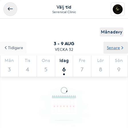
Välj tid
Serenical Clinic
Månadsvy
3 - 9 AUG
Tidigare
Senare
VECKA 32
Mån
Tis
Ons
Idag
Fre
Lör
Sön
3
4
5
6
7
8
9