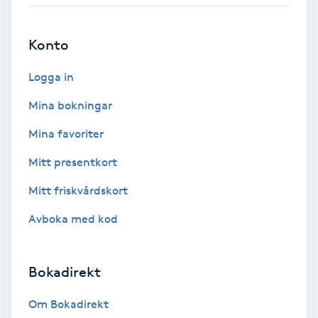
Babylights
Konto
Balayage
Logga in
Bambumassage
Mina bokningar
Mina favoriter
Barber
Mitt presentkort
Barnklippning
Mitt friskvårdskort
Avboka med kod
BIAB
Blowout
Bokadirekt
Bottenfärg
Om Bokadirekt