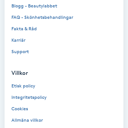
Blogg - Beautylabbet
Brynformning
FAQ - Skönhetsbehandlingar
Brynfärgning
Fakta & Råd
Karriär
Brynplockning
Support
Bröllopsuppsättning
C
Villkor
Celluliter
Etisk policy
Coachning
Integritetspolicy
Cookies
Color correction
Allmäna villkor