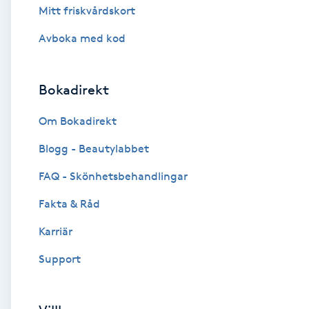
Mitt friskvårdskort
Brynformning
Avboka med kod
Brynfärgning
Bokadirekt
Brynplockning
Om Bokadirekt
Bröllopsuppsättning
Blogg - Beautylabbet
C
FAQ - Skönhetsbehandlingar
Celluliter
Fakta & Råd
Karriär
Coachning
Support
Color correction