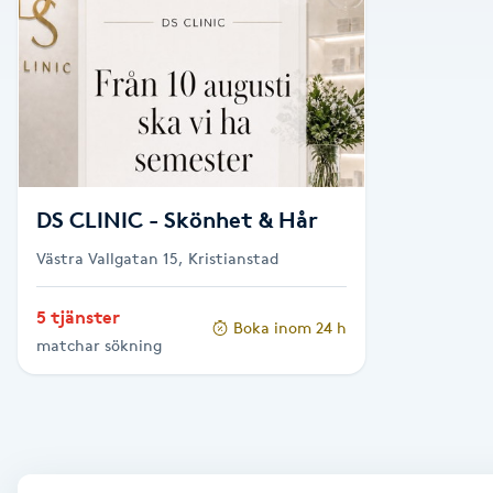
Alternativmedicin
Andningsmassage
Ansiktslyft utan kirurgi
Aromamassage
DS CLINIC - Skönhet & Hår
Västra Vallgatan 15, Kristianstad
Ashtanga Yoga
5 tjänster
Boka inom 24 h
Ayurveda
matchar sökning
Ayurvedisk Massage
Ansiktsbehandling djuprengörande
B