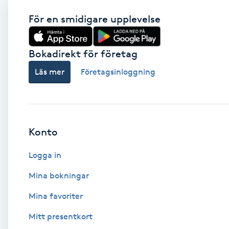
För en smidigare upplevelse
Babylights
Balayage
Bokadirekt för företag
Läs mer
Företagsinloggning
Bambumassage
Barber
Konto
Barnklippning
Logga in
BIAB
Mina bokningar
Blowout
Mina favoriter
Mitt presentkort
Bottenfärg