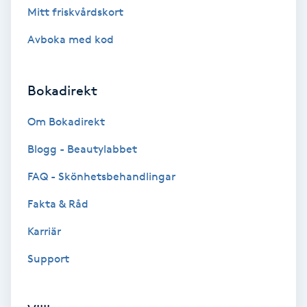
Mitt friskvårdskort
Brynformning
Avboka med kod
Brynfärgning
Bokadirekt
Brynplockning
Om Bokadirekt
Bröllopsuppsättning
Blogg - Beautylabbet
C
FAQ - Skönhetsbehandlingar
Celluliter
Fakta & Råd
Karriär
Coachning
Support
Color correction