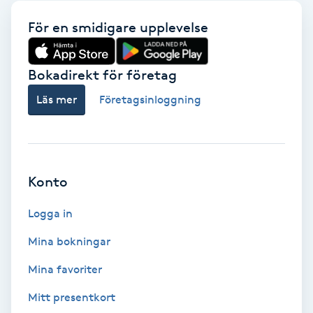
Babylights
För en smidigare upplevelse
Balayage
Bokadirekt för företag
Läs mer
Företagsinloggning
Bambumassage
Barber
Konto
Barnklippning
Logga in
BIAB
Mina bokningar
Blowout
Mina favoriter
Mitt presentkort
Bottenfärg