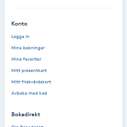
Babylights
Konto
Balayage
Logga in
Bambumassage
Mina bokningar
Barber
Mina favoriter
Mitt presentkort
Barnklippning
Mitt friskvårdskort
BIAB
Avboka med kod
Blowout
Bokadirekt
Bottenfärg