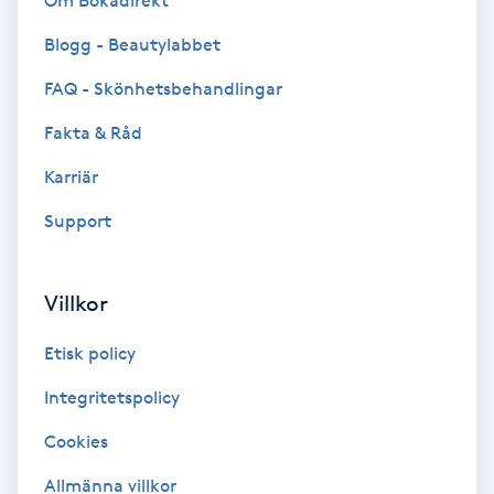
Om Bokadirekt
Brynformning
Blogg - Beautylabbet
FAQ - Skönhetsbehandlingar
Brynfärgning
Fakta & Råd
Brynplockning
Karriär
Support
Bröllopsuppsättning
C
Villkor
Celluliter
Etisk policy
Coachning
Integritetspolicy
Color correction
Cookies
Allmänna villkor