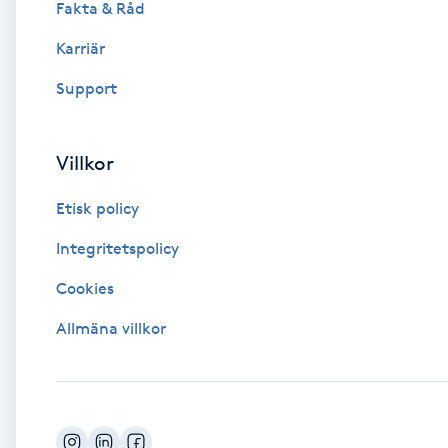
Fakta & Råd
Brynformning
Karriär
Support
Brynfärgning
Brynplockning
Villkor
Etisk policy
Bröllopsuppsättning
C
Integritetspolicy
Cookies
Celluliter
Allmäna villkor
Coachning
Color correction