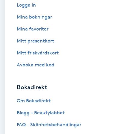
Logga in
Babylights
Mina bokningar
Mina favoriter
Balayage
Mitt presentkort
Bambumassage
Mitt friskvårdskort
Barber
Avboka med kod
Barnklippning
Bokadirekt
BIAB
Om Bokadirekt
Blogg - Beautylabbet
Blowout
FAQ - Skönhetsbehandlingar
Bottenfärg