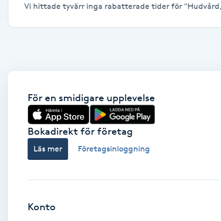
Vi hittade tyvärr inga rabatterade tider för "Hudvård, B
Alternativmedicin
Andningsmassage
Ansiktslyft utan kirurgi
Aromamassage
För en smidigare upplevelse
Ashtanga Yoga
Bokadirekt för företag
Ayurveda
Läs mer
Företagsinloggning
Ayurvedisk Massage
Ansiktsbehandling djuprengörande
Konto
B