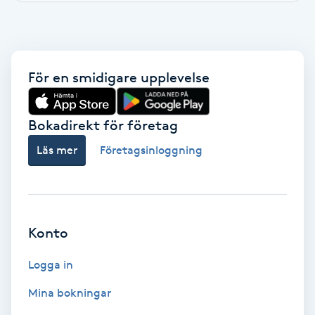
Brynformning
Brynfärgning
För en smidigare upplevelse
Brynplockning
Bokadirekt för företag
Bröllopsuppsättning
Läs mer
Företagsinloggning
C
Celluliter
Konto
Coachning
Logga in
Color correction
Mina bokningar