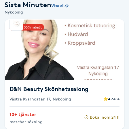
Sista Minuten
Visa alla
Babylights
Nyköping
Balayage
Upp till 30% rabatt
Bambumassage
Barber
Barnklippning
D&N Beauty Skönhetssalong
BIAB
Västra Kvarngatan 17, Nyköping
4.6
404
Blowout
10+ tjänster
Boka inom 24 h
matchar sökning
Bottenfärg