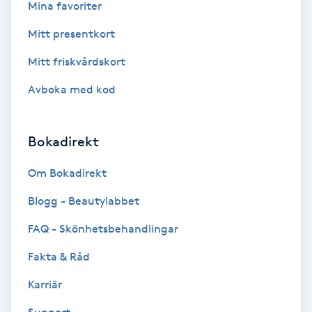
Cryoterapi
Mina favoriter
D
Mitt presentkort
Damklippning
Mitt friskvårdskort
Avboka med kod
Dermapen
Diamantslipning
Bokadirekt
E
Om Bokadirekt
Enzympeeling
Blogg - Beautylabbet
FAQ - Skönhetsbehandlingar
Extensions
Fakta & Råd
Extensions borttagning
Karriär
Eyeliner-tatuering