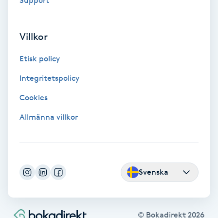
Support
F
Villkor
Face framing
Etisk policy
Faceliftmassage
Integritetspolicy
Fet hårbotten
Cookies
Allmänna villkor
Fettreducering
Fibromassage
Svenska
Fillers
Fotmassage
© Bokadirekt
2026