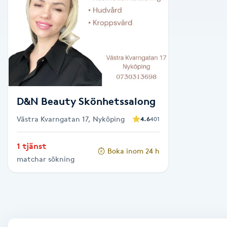
Alternativmedicin
Andningsmassage
Ansiktslyft utan kirurgi
Aromamassage
D&N Beauty Skönhetssalong
Västra Kvarngatan 17, Nyköping
4.6
401
Ashtanga Yoga
1 tjänst
Boka inom 24 h
Ayurveda
matchar sökning
Ayurvedisk Massage
Ansiktsbehandling djuprengörande
B