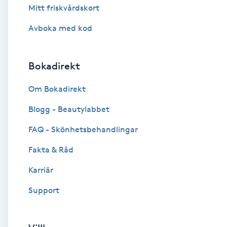
Mitt friskvårdskort
Brynformning
Avboka med kod
Brynfärgning
Bokadirekt
Brynplockning
Om Bokadirekt
Bröllopsuppsättning
Blogg - Beautylabbet
C
FAQ - Skönhetsbehandlingar
Celluliter
Fakta & Råd
Karriär
Coachning
Support
Color correction