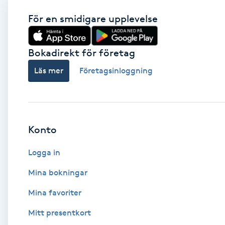
För en smidigare upplevelse
Babylights
Balayage
Bokadirekt för företag
Läs mer
Företagsinloggning
Bambumassage
Barber
Konto
Barnklippning
Logga in
BIAB
Mina bokningar
Blowout
Mina favoriter
Mitt presentkort
Bottenfärg