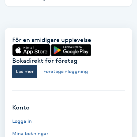
Brynformning
Brynfärgning
För en smidigare upplevelse
Brynplockning
Bokadirekt för företag
Bröllopsuppsättning
Läs mer
Företagsinloggning
C
Celluliter
Coachning
Konto
Color correction
Logga in
Mina bokningar