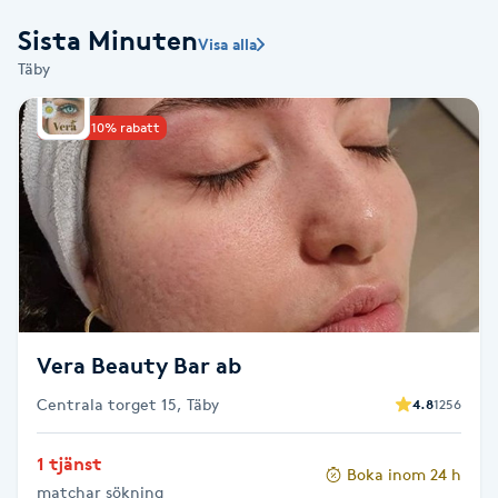
Sista Minuten
Babylights
Visa alla
Täby
Balayage
Upp till 10% rabatt
Bambumassage
Barber
Barnklippning
BIAB
Vera Beauty Bar ab
Centrala torget 15, Täby
4.8
1256
Blowout
1 tjänst
Bottenfärg
Boka inom 24 h
matchar sökning