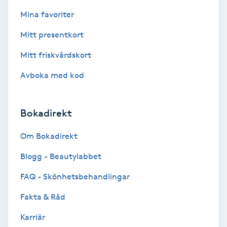
Cryoterapi
Mina favoriter
D
Mitt presentkort
Damklippning
Mitt friskvårdskort
Dermapen
Avboka med kod
Diamantslipning
Bokadirekt
E
Om Bokadirekt
Enzympeeling
Blogg - Beautylabbet
Extensions
FAQ - Skönhetsbehandlingar
Extensions borttagning
Fakta & Råd
Karriär
Eyeliner-tatuering