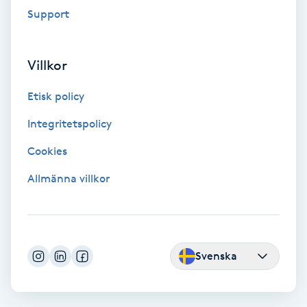
Support
F
Face framing
Villkor
Faceliftmassage
Etisk policy
Integritetspolicy
Fet hårbotten
Cookies
Fettreducering
Allmänna villkor
Fibromassage
Fillers
Svenska
Fotmassage