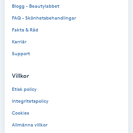
Blogg - Beautylabbet
Brynformning
FAQ - Skönhetsbehandlingar
Brynfärgning
Fakta & Råd
Karriär
Brynplockning
Support
Bröllopsuppsättning
C
Villkor
Celluliter
Etisk policy
Coachning
Integritetspolicy
Cookies
Color correction
Allmänna villkor