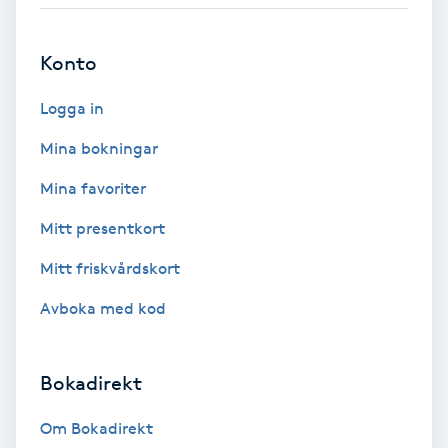
Babylights
Konto
Balayage
Logga in
Bambumassage
Mina bokningar
Mina favoriter
Barber
Mitt presentkort
Barnklippning
Mitt friskvårdskort
Avboka med kod
BIAB
Blowout
Bokadirekt
Bottenfärg
Om Bokadirekt