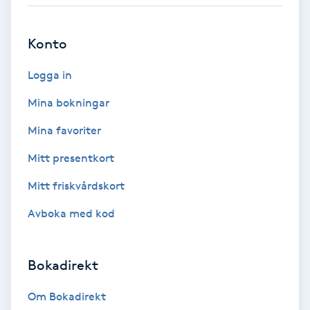
Babylights
Konto
Balayage
Logga in
Bambumassage
Mina bokningar
Mina favoriter
Barber
Mitt presentkort
Barnklippning
Mitt friskvårdskort
Avboka med kod
BIAB
Blowout
Bokadirekt
Bottenfärg
Om Bokadirekt