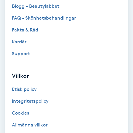
Blogg - Beautylabbet
Brynformning
FAQ - Skönhetsbehandlingar
Brynfärgning
Fakta & Råd
Karriär
Brynplockning
Support
Bröllopsuppsättning
C
Villkor
Celluliter
Etisk policy
Coachning
Integritetspolicy
Cookies
Color correction
Allmänna villkor