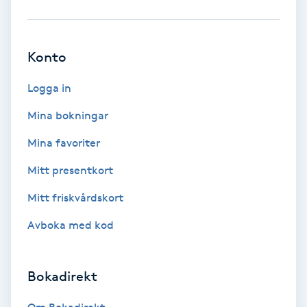
Babylights
Konto
Balayage
Logga in
Bambumassage
Mina bokningar
Barber
Mina favoriter
Mitt presentkort
Barnklippning
Mitt friskvårdskort
BIAB
Avboka med kod
Blowout
Bokadirekt
Bottenfärg