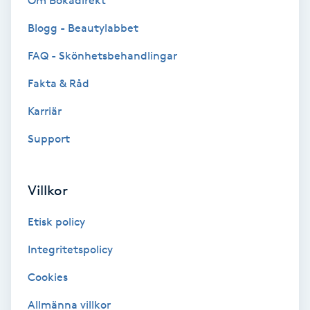
Om Bokadirekt
Brynformning
Blogg - Beautylabbet
FAQ - Skönhetsbehandlingar
Brynfärgning
Fakta & Råd
Brynplockning
Karriär
Support
Bröllopsuppsättning
C
Villkor
Celluliter
Etisk policy
Coachning
Integritetspolicy
Color correction
Cookies
Allmänna villkor