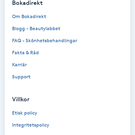
Bokadirekt
Hypnos
Om Bokadirekt
Hårborttagning
Blogg - Beautylabbet
Hårbottenbehandling
FAQ - Skönhetsbehandlingar
Fakta & Råd
Hårförlängning
Karriär
Hårvård
Support
Hälsa
Villkor
Hälsprickor
Etisk policy
I
Integritetspolicy
Idrottsmassage