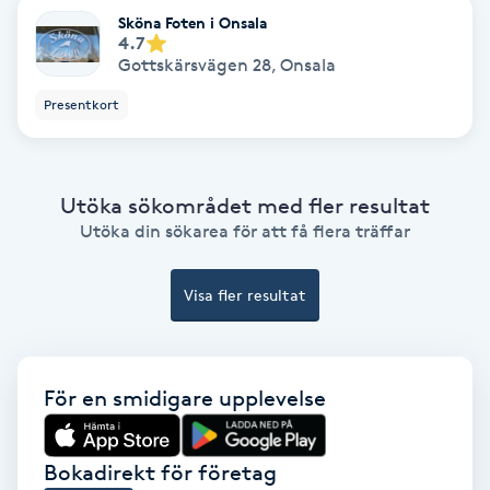
Sköna Foten i Onsala
4.7
Gruppträning
Gottskärsvägen 28
,
Onsala
Presentkort
Gua Sha-massage
H
Utöka sökområdet med fler resultat
Hatha Yoga
Utöka din sökarea för att få flera träffar
Headspa
Visa fler resultat
Healing
Herrklippning
För en smidigare upplevelse
HIFU
Bokadirekt för företag