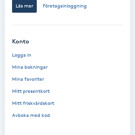
Hollywood Peel
Läs mer
Företagsinloggning
Hot Stone Massage
Hot yoga
Konto
Logga in
Hudföryngring
Mina bokningar
Huduppstramning
Mina favoriter
Hudvård
Mitt presentkort
Mitt friskvårdskort
Hyaluronsyra
Avboka med kod
Hyperhidros