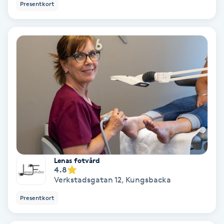
Presentkort
Färgning
Föning
G
Gel naglar
Gelenaglar
Gellack
Lenas fotvård
Gellack med förstärkning
4.8
Verkstadsgatan 12
,
Kungsbacka
Gravidmassage
Presentkort
Gravidyoga