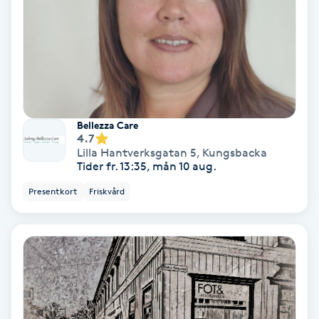
Bottenfärg
Brynformning
Brynfärgning
Bellezza Care
4.7
Brynplockning
Lilla Hantverksgatan 5
,
Kungsbacka
Tider fr. 13:35, mån 10 aug.
Bröllopsuppsättning
Presentkort
Friskvård
C
Celluliter
Coachning