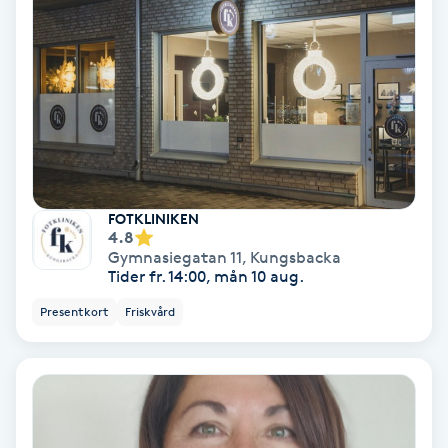
Ansiktsbehandling djuprengörande
B
Babylights
Balayage
Bambumassage
FOTKLINIKEN
4.8
Gymnasiegatan 11
,
Kungsbacka
Barber
Tider fr. 14:00, mån 10 aug.
Presentkort
Friskvård
Barnklippning
BIAB
Blowout