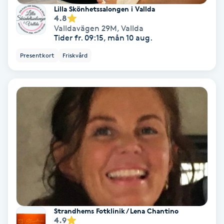
Lilla Skönhetssalongen i Vallda
Fotmassage
4.8
Valldavägen 29M
,
Vallda
Tider fr. 09:15, mån 10 aug.
Fotsvamp
Presentkort
Friskvård
Fotvård
Fransar
Fransborttagning
Fransfärgning
Fransförlängning
Fransförlängning Megavolym
Strandhems Fotklinik / Lena Chantino
4.9