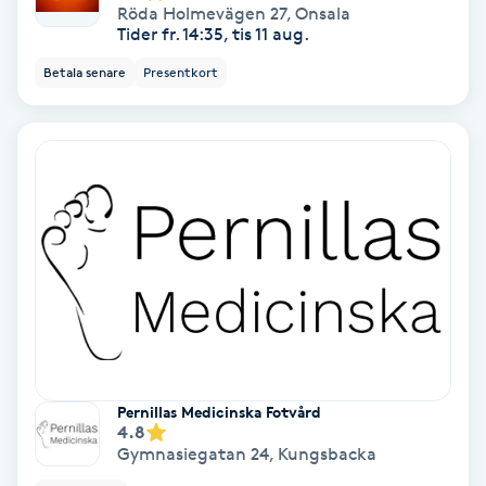
Röda Holmevägen 27
,
Onsala
Fransförlängning Volym
Tider fr. 14:35, tis 11 aug.
Betala senare
Presentkort
Fransk manikyr
Fransrengöring
Frekvensterapi
Friskvård
Friskvårdsmassage
Frisör
Pernillas Medicinska Fotvård
4.8
Gymnasiegatan 24
,
Kungsbacka
Funktionsanalys