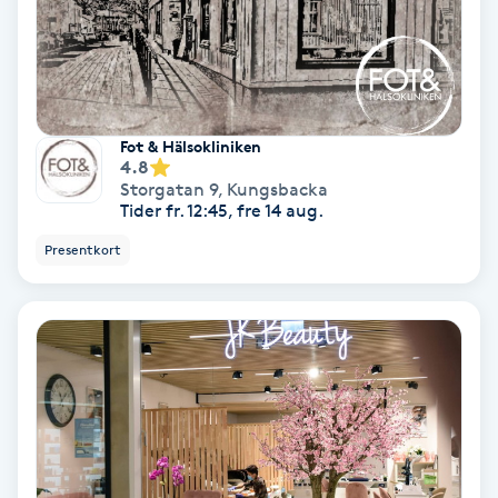
Color correction
Cryoterapi
D
Fot & Hälsokliniken
Damklippning
4.8
Storgatan 9
,
Kungsbacka
Tider fr. 12:45, fre 14 aug.
Dermapen
Presentkort
Diamantslipning
E
Enzympeeling
Extensions