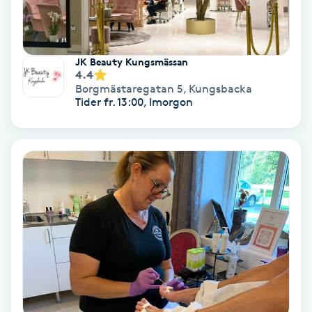
Extensions borttagning
Eyeliner-tatuering
JK Beauty Kungsmässan
F
4.4
Borgmästaregatan 5
,
Kungsbacka
Face framing
Tider fr. 13:00, Imorgon
Faceliftmassage
Fet hårbotten
Fettreducering
Fibromassage
Fillers