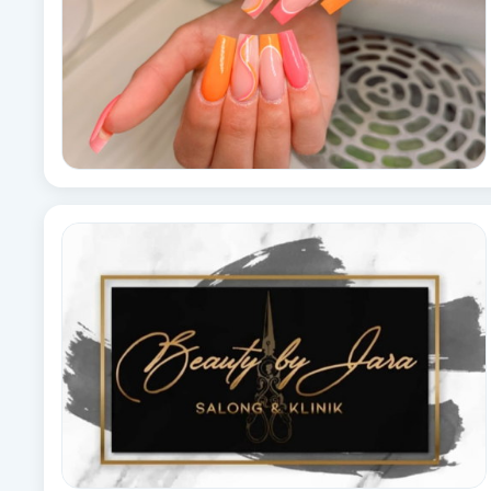
Brynformning
Brynfärgning
Brynplockning
Bröllopsuppsättning
C
Celluliter
Coachning
Color correction