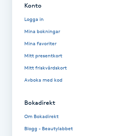
Konto
Fransk manikyr
Logga in
Fransrengöring
Mina bokningar
Frekvensterapi
Mina favoriter
Mitt presentkort
Friskvård
Mitt friskvårdskort
Friskvårdsmassage
Avboka med kod
Frisör
Bokadirekt
Funktionsanalys
Om Bokadirekt
Färgning
Blogg - Beautylabbet