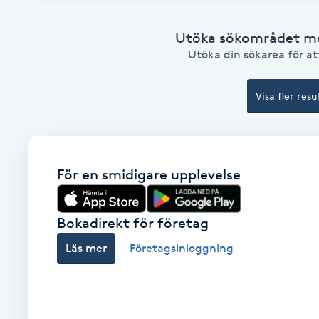
Fotsvamp
Utöka sökområdet med
Utöka din sökarea för att
Fotvård
Visa fler resu
Fransar
Fransborttagning
För en smidigare upplevelse
Fransfärgning
Fransförlängning
Bokadirekt för företag
Läs mer
Företagsinloggning
Fransförlängning Megavolym
Fransförlängning Volym