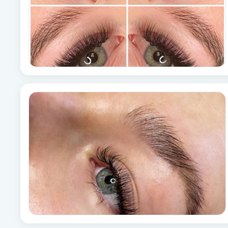
Eyeliner-tatuering
F
Face framing
Faceliftmassage
Fet hårbotten
Fettreducering
Fibromassage
Fillers
Fotmassage