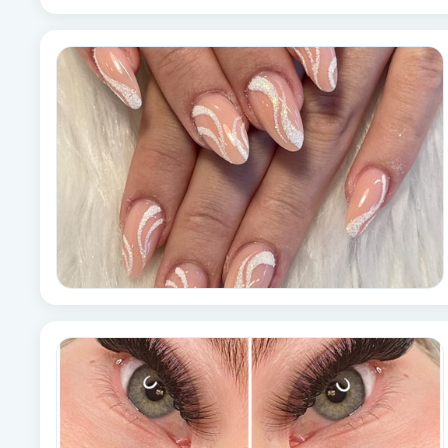
Cryoterapi
D
Damklippning
Dermapen
Diamantslipning
E
Enzympeeling
Extensions
Extensions borttagning