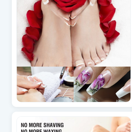
Alternativmedicin
Andningsmassage
Ansiktslyft utan kirurgi
Aromamassage
Ashtanga Yoga
Ayurveda
Ayurvedisk Massage
Ansiktsbehandling djuprengörande
B