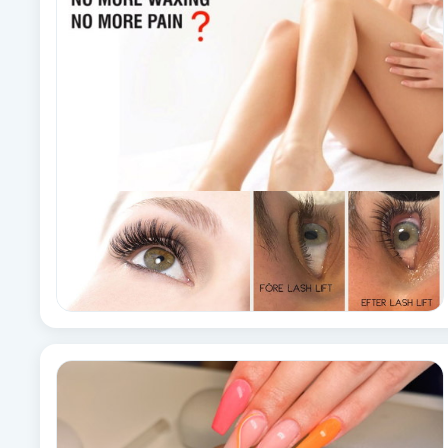
Babylights
Balayage
Bambumassage
Barber
Barnklippning
BIAB
Blowout
Bottenfärg