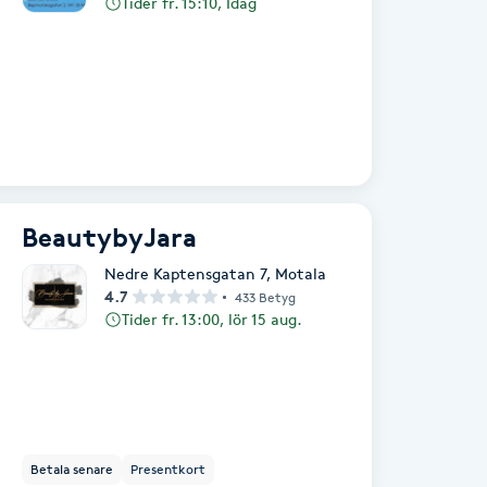
Tider fr. 15:10, Idag
BeautybyJara
Nedre Kaptensgatan 7
,
Motala
4.7
433 Betyg
Tider fr. 13:00, lör 15 aug.
Betala senare
Presentkort