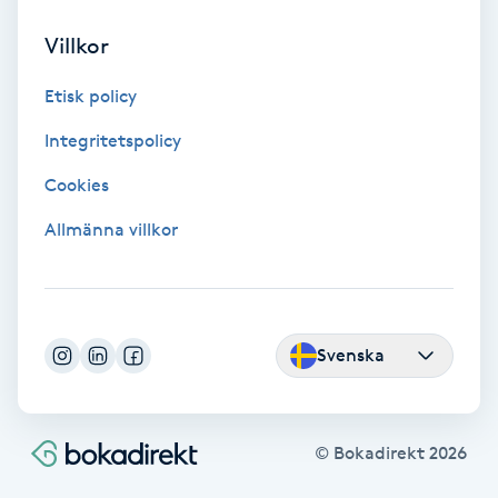
Extensions borttagning
Villkor
Eyeliner-tatuering
Etisk policy
F
Integritetspolicy
Face framing
Cookies
Faceliftmassage
Allmänna villkor
Fet hårbotten
Fettreducering
Svenska
Fibromassage
© Bokadirekt
2026
Fillers