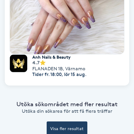
Ansiktsbehandling djuprengörande
B
Babylights
Balayage
Anh Nails & Beauty
4.7
Bambumassage
FLANADEN 1B
,
Värnamo
Tider fr. 18:00, lör 15 aug.
Barber
Barnklippning
Utöka sökområdet med fler resultat
Utöka din sökarea för att få flera träffar
BIAB
Visa fler resultat
Blowout