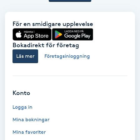
Bottenfärg
För en smidigare upplevelse
Brynformning
Bokadirekt för företag
Brynfärgning
Läs mer
Företagsinloggning
Brynplockning
Bröllopsuppsättning
Konto
C
Logga in
Celluliter
Mina bokningar
Coachning
Mina favoriter