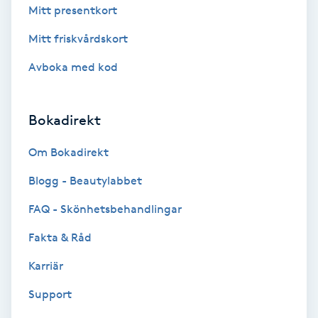
Color correction
Mitt presentkort
Mitt friskvårdskort
Cryoterapi
Avboka med kod
D
Damklippning
Bokadirekt
Dermapen
Om Bokadirekt
Blogg - Beautylabbet
Diamantslipning
E
FAQ - Skönhetsbehandlingar
Fakta & Råd
Enzympeeling
Karriär
Extensions
Support