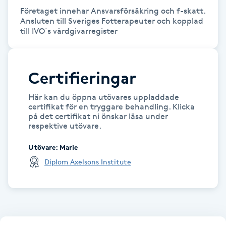
Företaget innehar Ansvarsförsäkring och f-skatt. 
Ansluten till Sveriges Fotterapeuter och kopplad 
Gua Sha-massage
till IVO´s vårdgivarregister
H
Hatha Yoga
Certifieringar
Headspa
Här kan du öppna utövares uppladdade
certifikat för en tryggare behandling. Klicka
på det certifikat ni önskar läsa under
Healing
respektive utövare.
Herrklippning
Utövare
:
Marie
Diplom Axelsons Institute
HIFU
Hollywood Peel