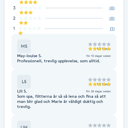
Cryoterapi
3
(
0
)
D
2
(
0
)
Damklippning
1
(
1
)
Dermapen
MS
till
Marie
May-louise S.
Diamantslipning
för 10 dagar sedan
Professionell, trevlig upplevelse, som alltid.
E
Enzympeeling
LS
till
Marie
Lill S.
för 28 dagar sedan
Extensions
Som spa, fötterna är så så lena och fina så att
man blir glad och Marie är väldigt duktig och
trevlig.
Extensions borttagning
Eyeliner-tatuering
UH