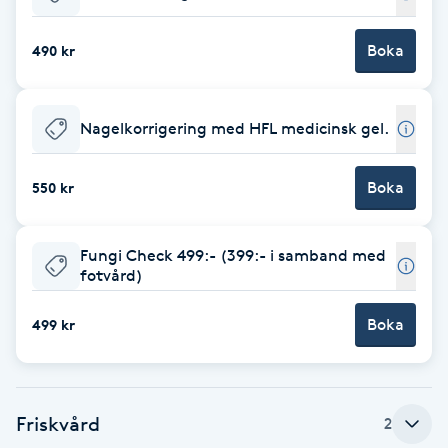
Babylights
Boka
490 kr
Balayage
Nagelkorrigering med HFL medicinsk gel.
Bambumassage
Boka
550 kr
Barber
Fungi Check 499:- (399:- i samband med
Barnklippning
fotvård)
BIAB
Boka
499 kr
Blowout
Friskvård
2
Bottenfärg