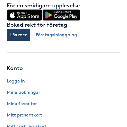
Hot Stone Massage
För en smidigare upplevelse
Hot yoga
Bokadirekt för företag
Läs mer
Företagsinloggning
Hudföryngring
Huduppstramning
Hudvård
Konto
Logga in
Hyaluronsyra
Mina bokningar
Hyperhidros
Mina favoriter
Hypnos
Mitt presentkort
Mitt friskvårdskort