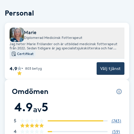
Brynformning
Personal
Brynfärgning
Marie
Diplomerad Medicinsk Fotterapeut
Brynplockning
Jag heter Marie Frölander och är utbildad medicinsk fotterapeut
från 2022. Sedan tidigare är jag specialistsjuksköterska och har
jobbat med vård och omsorg sedan mer än 20 år tillbaka. Mitt mål
Certifikat
med fotbehandlingarna är att Du ska få hjälp med dina specifika
Bröllopsuppsättning
problem på dina fötter och även få en skön och trevlig stund.
4.9
Välj tjänst
803
betyg
C
Celluliter
Omdömen
Coachning
4.9
5
av
Color correction
5
(
743
)
4
(
59
)