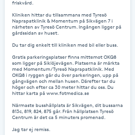
friskvård.

Föning
Kliniken hittar du tillsammans med Tyresö 
G
Naprapatklinik & Momentum på Sikvägen 7 i 
närheten av Tyresö Centrum. Ingången ligger på 
Gel naglar
gårdssidan av huset.

Du tar dig enkelt till kliniken med bil eller buss.

Gelenaglar
Gratis parkeringsplatser finns mittemot OKQ8 
som ligger på Siklöjevägen. Platserna är märkta 
Gellack
med Momentum/Tyresö Naprapatklinik. Med 
OKQ8 i ryggen går du över parkeringen, upp på 
Gellack med förstärkning
gångvägen och mellan husen. Därefter tar du 
höger och efter ca 30 meter hittar du oss. Du 
hittar karta på www.fotmedica.se

Gravidmassage
Närmaste busshållplats är Sikvägen, dit bussarna 
813c, 819, 824, 875 går. Från hållplatsen Tyresö 
Gravidyoga
Centrum är det ca 5 minuters promenad.

Jag tar ej remiss.

Gruppträning