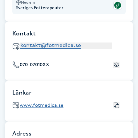
Medlem
Fotsvamp
Sveriges Fotterapeuter
Fotvård
Kontakt
Fransar
Fransborttagning
070-07010XX
Fransfärgning
Länkar
Fransförlängning
www.fotmedica.se
Fransförlängning Megavolym
Fransförlängning Volym
Adress