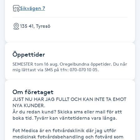
Fransk manikyr
Sikvägen 7
Fransrengöring
135 41, Tyresö
Frekvensterapi
Öppettider
Friskvård
SEMESTER tom 16 aug. Oregelbundna öppetider. Du når
mig lättast via SMS på tfn: 070-070 10 05.
Friskvårdsmassage
Om företaget
Frisör
JUST NU HAR JAG FULLT OCH KAN INTE TA EMOT 
NYA KUNDER. 

Funktionsanalys
Är du redan kund? Skicka sms eller mail för att 
boka tid. Tyvärr kan väntetiderna vara långa.

Färgning
Fot Medica är en fotvårdsklinik där jag utför 
medicinsk fotvårdsbehandling och fotvård som 