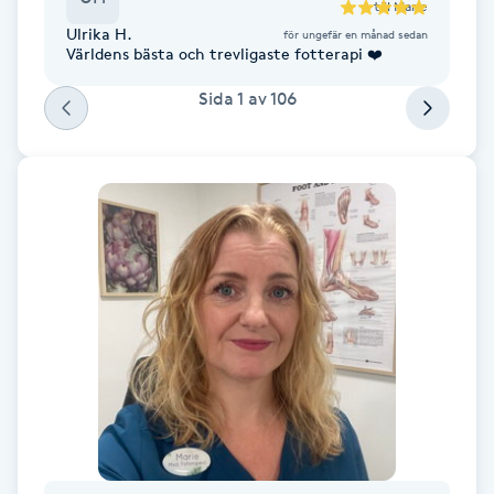
till
Marie
F
Ulrika H.
för ungefär en månad sedan
Världens bästa och trevligaste fotterapi ❤️
Face framing
Sida
1
av
106
Faceliftmassage
Fet hårbotten
Fettreducering
Fibromassage
Fillers
Fotmassage