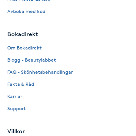
Hårborttagning
Avboka med kod
Hårbottenbehandling
Bokadirekt
Hårförlängning
Om Bokadirekt
Hårvård
Blogg - Beautylabbet
Hälsa
FAQ - Skönhetsbehandlingar
Fakta & Råd
Hälsprickor
Karriär
I
Support
Idrottsmassage
IPL
Villkor