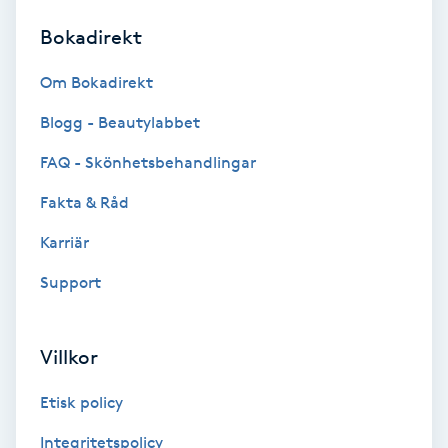
Bokadirekt
Brynformning
Om Bokadirekt
Brynfärgning
Blogg - Beautylabbet
Brynplockning
FAQ - Skönhetsbehandlingar
Fakta & Råd
Bröllopsuppsättning
C
Karriär
Support
Celluliter
Coachning
Villkor
Color correction
Etisk policy
Integritetspolicy