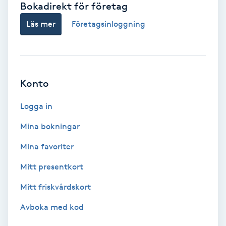
Bokadirekt för företag
Babylights
Läs mer
Företagsinloggning
Balayage
Bambumassage
Konto
Barber
Logga in
Mina bokningar
Barnklippning
Mina favoriter
BIAB
Mitt presentkort
Mitt friskvårdskort
Blowout
Avboka med kod
Bottenfärg