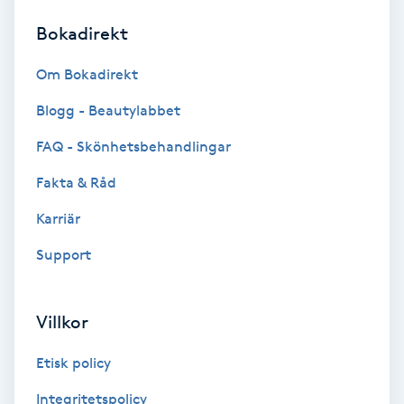
Bokadirekt
Brynformning
Om Bokadirekt
Brynfärgning
Blogg - Beautylabbet
Brynplockning
FAQ - Skönhetsbehandlingar
Fakta & Råd
Bröllopsuppsättning
C
Karriär
Support
Celluliter
Coachning
Villkor
Color correction
Etisk policy
Integritetspolicy