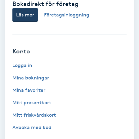
Bokadirekt för företag
Babylights
Läs mer
Företagsinloggning
Balayage
Bambumassage
Konto
Barber
Logga in
Mina bokningar
Barnklippning
Mina favoriter
BIAB
Mitt presentkort
Mitt friskvårdskort
Blowout
Avboka med kod
Bottenfärg