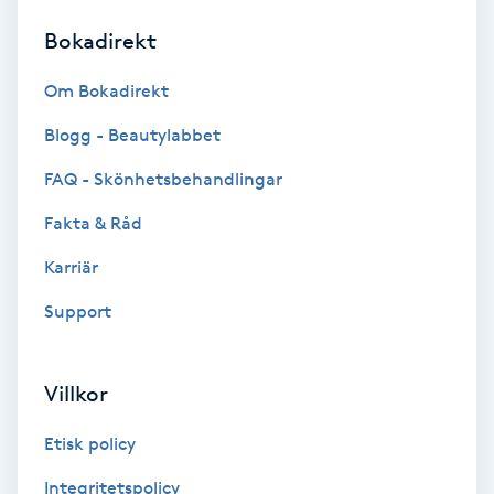
Bokadirekt
Brynformning
Om Bokadirekt
Brynfärgning
Blogg - Beautylabbet
Brynplockning
FAQ - Skönhetsbehandlingar
Fakta & Råd
Bröllopsuppsättning
C
Karriär
Support
Celluliter
Coachning
Villkor
Color correction
Etisk policy
Integritetspolicy