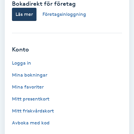
Bokadirekt för företag
Babylights
Läs mer
Företagsinloggning
Balayage
Bambumassage
Konto
Barber
Logga in
Mina bokningar
Barnklippning
Mina favoriter
BIAB
Mitt presentkort
Mitt friskvårdskort
Blowout
Avboka med kod
Bottenfärg