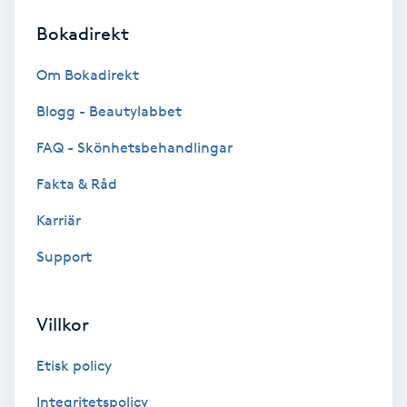
Bokadirekt
Brynformning
Om Bokadirekt
Brynfärgning
Blogg - Beautylabbet
Brynplockning
FAQ - Skönhetsbehandlingar
Fakta & Råd
Bröllopsuppsättning
C
Karriär
Support
Celluliter
Coachning
Villkor
Color correction
Etisk policy
Integritetspolicy