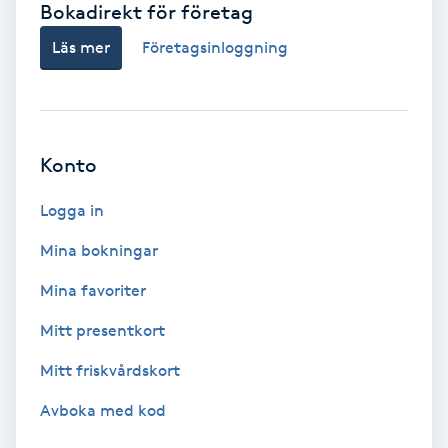
Bokadirekt för företag
Babylights
Läs mer
Företagsinloggning
Balayage
Bambumassage
Konto
Barber
Logga in
Mina bokningar
Barnklippning
Mina favoriter
BIAB
Mitt presentkort
Mitt friskvårdskort
Blowout
Avboka med kod
Bottenfärg