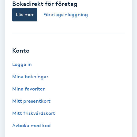
Bokadirekt för företag
Babylights
Läs mer
Företagsinloggning
Balayage
Bambumassage
Konto
Barber
Logga in
Mina bokningar
Barnklippning
Mina favoriter
BIAB
Mitt presentkort
Mitt friskvårdskort
Blowout
Avboka med kod
Bottenfärg