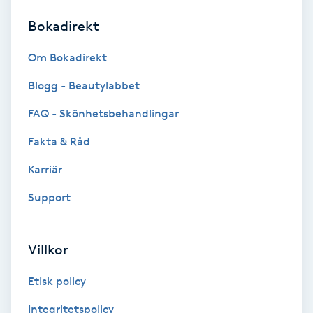
Bokadirekt
Brynformning
Om Bokadirekt
Brynfärgning
Blogg - Beautylabbet
Brynplockning
FAQ - Skönhetsbehandlingar
Fakta & Råd
Bröllopsuppsättning
C
Karriär
Support
Celluliter
Coachning
Villkor
Color correction
Etisk policy
Integritetspolicy