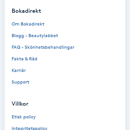
Bokadirekt
Brynformning
Om Bokadirekt
Brynfärgning
Blogg - Beautylabbet
Brynplockning
FAQ - Skönhetsbehandlingar
Fakta & Råd
Bröllopsuppsättning
C
Karriär
Support
Celluliter
Coachning
Villkor
Color correction
Etisk policy
Integritetspolicy