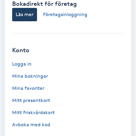
Bokadirekt för företag
Babylights
Läs mer
Företagsinloggning
Balayage
Bambumassage
Konto
Barber
Logga in
Mina bokningar
Barnklippning
Mina favoriter
BIAB
Mitt presentkort
Mitt friskvårdskort
Blowout
Avboka med kod
Bottenfärg