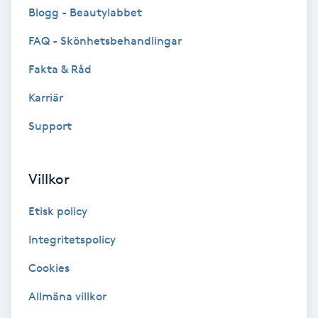
Cryoterapi
Blogg - Beautylabbet
D
FAQ - Skönhetsbehandlingar
Damklippning
Fakta & Råd
Karriär
Dermapen
Support
Diamantslipning
E
Villkor
Enzympeeling
Etisk policy
Extensions
Integritetspolicy
Cookies
Extensions borttagning
Allmäna villkor
Eyeliner-tatuering