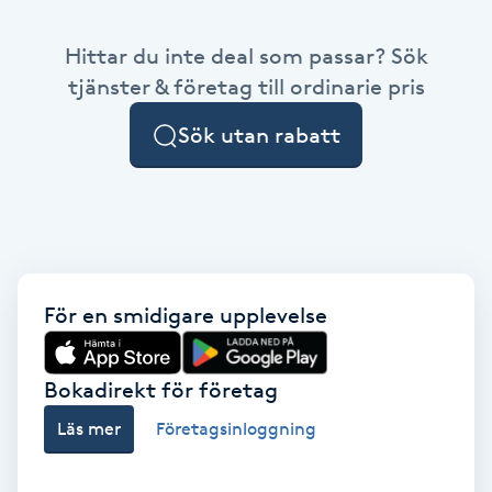
Babylights
Hittar du inte deal som passar? Sök
tjänster & företag till ordinarie pris
Balayage
Sök utan rabatt
Bambumassage
Barber
Barnklippning
För en smidigare upplevelse
BIAB
Bokadirekt för företag
Blowout
Läs mer
Företagsinloggning
Bottenfärg