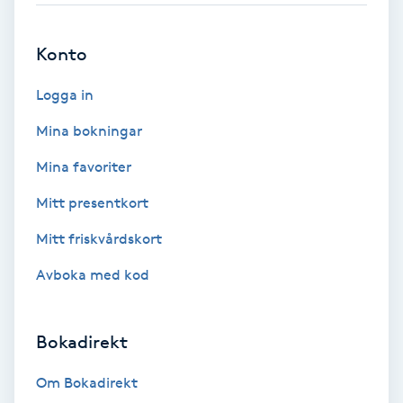
Brynformning
Konto
Brynfärgning
Logga in
Mina bokningar
Brynplockning
Mina favoriter
Bröllopsuppsättning
Mitt presentkort
C
Mitt friskvårdskort
Celluliter
Avboka med kod
Coachning
Bokadirekt
Color correction
Om Bokadirekt