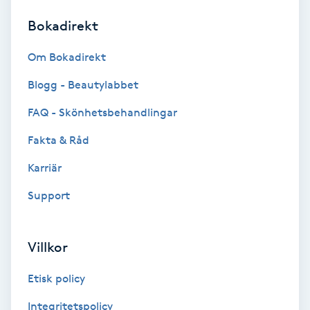
Bokadirekt
Brynformning
Om Bokadirekt
Brynfärgning
Blogg - Beautylabbet
Brynplockning
FAQ - Skönhetsbehandlingar
Fakta & Råd
Bröllopsuppsättning
C
Karriär
Support
Celluliter
Coachning
Villkor
Color correction
Etisk policy
Integritetspolicy