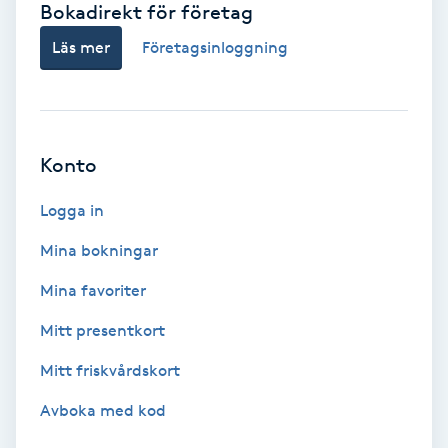
Bokadirekt för företag
Babylights
Läs mer
Företagsinloggning
Balayage
Bambumassage
Konto
Barber
Logga in
Mina bokningar
Barnklippning
Mina favoriter
BIAB
Mitt presentkort
Mitt friskvårdskort
Blowout
Avboka med kod
Bottenfärg