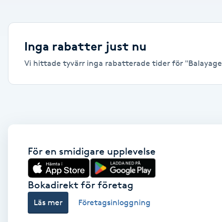
Alternativmedicin
Andningsmassage
Inga rabatter just nu
Vi hittade tyvärr inga rabatterade tider för "Balayage, 
Ansiktslyft utan kirurgi
Aromamassage
Ashtanga Yoga
Ayurveda
För en smidigare upplevelse
Ayurvedisk Massage
Bokadirekt för företag
Läs mer
Företagsinloggning
Ansiktsbehandling djuprengörande
B