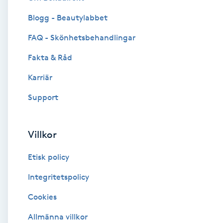
Blogg - Beautylabbet
Brynformning
FAQ - Skönhetsbehandlingar
Brynfärgning
Fakta & Råd
Brynplockning
Karriär
Support
Bröllopsuppsättning
C
Villkor
Celluliter
Etisk policy
Coachning
Integritetspolicy
Cookies
Color correction
Allmänna villkor