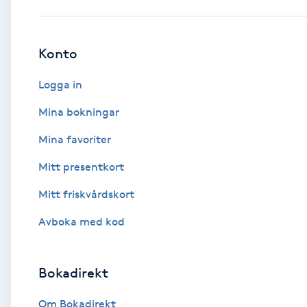
Babylights
Konto
Balayage
Logga in
Bambumassage
Mina bokningar
Mina favoriter
Barber
Mitt presentkort
Barnklippning
Mitt friskvårdskort
BIAB
Avboka med kod
Blowout
Bokadirekt
Bottenfärg
Om Bokadirekt