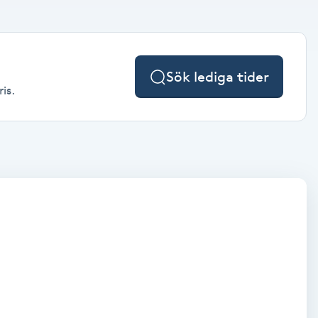
Sök lediga tider
is.