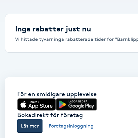
Alternativmedicin
Andningsmassage
Inga rabatter just nu
Vi hittade tyvärr inga rabatterade tider för "Barnklippn
Ansiktslyft utan kirurgi
Aromamassage
Ashtanga Yoga
Ayurveda
För en smidigare upplevelse
Ayurvedisk Massage
Bokadirekt för företag
Läs mer
Företagsinloggning
Ansiktsbehandling djuprengörande
B