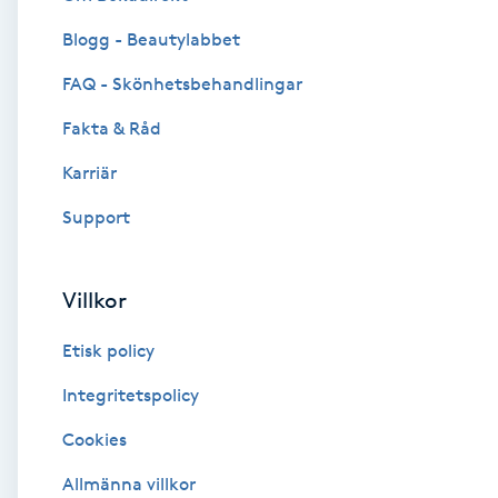
Blogg - Beautylabbet
Brynformning
FAQ - Skönhetsbehandlingar
Brynfärgning
Fakta & Råd
Brynplockning
Karriär
Support
Bröllopsuppsättning
C
Villkor
Celluliter
Etisk policy
Coachning
Integritetspolicy
Cookies
Color correction
Allmänna villkor