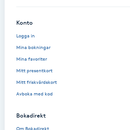
Babylights
Konto
Balayage
Logga in
Bambumassage
Mina bokningar
Mina favoriter
Barber
Mitt presentkort
Barnklippning
Mitt friskvårdskort
BIAB
Avboka med kod
Blowout
Bokadirekt
Bottenfärg
Om Bokadirekt