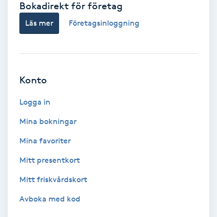
Bokadirekt för företag
Babylights
Läs mer
Företagsinloggning
Balayage
Bambumassage
Konto
Barber
Logga in
Mina bokningar
Barnklippning
Mina favoriter
BIAB
Mitt presentkort
Mitt friskvårdskort
Blowout
Avboka med kod
Bottenfärg