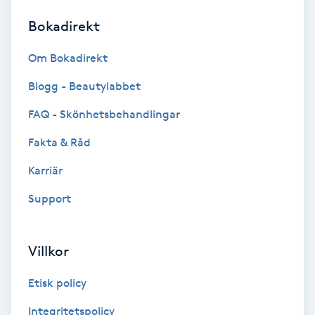
Bokadirekt
Brynformning
Om Bokadirekt
Brynfärgning
Blogg - Beautylabbet
Brynplockning
FAQ - Skönhetsbehandlingar
Fakta & Råd
Bröllopsuppsättning
C
Karriär
Support
Celluliter
Coachning
Villkor
Color correction
Etisk policy
Integritetspolicy