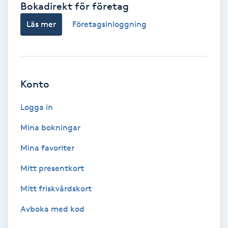
Bokadirekt för företag
Babylights
Läs mer
Företagsinloggning
Balayage
Bambumassage
Konto
Barber
Logga in
Mina bokningar
Barnklippning
Mina favoriter
BIAB
Mitt presentkort
Mitt friskvårdskort
Blowout
Avboka med kod
Bottenfärg