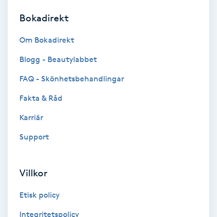
Bokadirekt
Brynformning
Om Bokadirekt
Brynfärgning
Blogg - Beautylabbet
Brynplockning
FAQ - Skönhetsbehandlingar
Fakta & Råd
Bröllopsuppsättning
C
Karriär
Support
Celluliter
Coachning
Villkor
Color correction
Etisk policy
Integritetspolicy