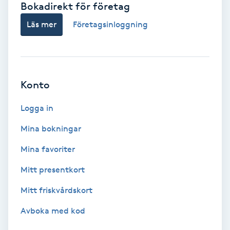
Bokadirekt för företag
Babylights
Läs mer
Företagsinloggning
Balayage
Bambumassage
Konto
Barber
Logga in
Mina bokningar
Barnklippning
Mina favoriter
BIAB
Mitt presentkort
Mitt friskvårdskort
Blowout
Avboka med kod
Bottenfärg