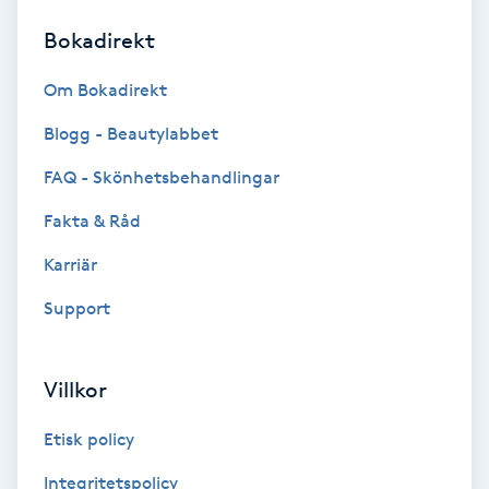
Bokadirekt
Brynformning
Om Bokadirekt
Brynfärgning
Blogg - Beautylabbet
Brynplockning
FAQ - Skönhetsbehandlingar
Fakta & Råd
Bröllopsuppsättning
C
Karriär
Support
Celluliter
Coachning
Villkor
Color correction
Etisk policy
Integritetspolicy